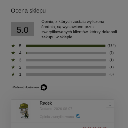
Ocena sklepu
Opinie, z których została wyliczona
średnia, są wystawione przez
5.0
zweryfikowanych klientów, którzy dokonali
zakupu w sklepie.
5
(784)
4
(7)
3
(1)
2
(1)
1
(0)
Radek
Dodano: 2026-08-07
Opinia zweryfikowana