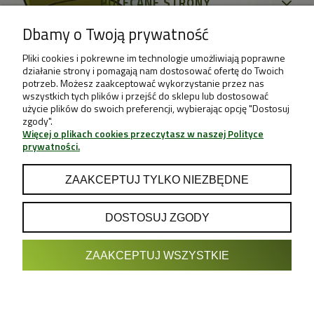
POLECANE STRONY
Dbamy o Twoją prywatność
Pliki cookies i pokrewne im technologie umożliwiają poprawne
działanie strony i pomagają nam dostosować ofertę do Twoich
potrzeb. Możesz zaakceptować wykorzystanie przez nas
wszystkich tych plików i przejść do sklepu lub dostosować
użycie plików do swoich preferencji, wybierając opcję "Dostosuj
zgody".
Więcej o plikach cookies przeczytasz w naszej Polityce
prywatności.
ZAAKCEPTUJ TYLKO NIEZBĘDNE
DOSTOSUJ ZGODY
POKAŻ PEŁNĄ WERSJĘ STRONY
ZAAKCEPTUJ WSZYSTKIE
Sklep internetowy Shoper.pl
Projekt & Support:
GRUPA
- Sklep z Growboxami internetowy i
Growshop growweed.pl