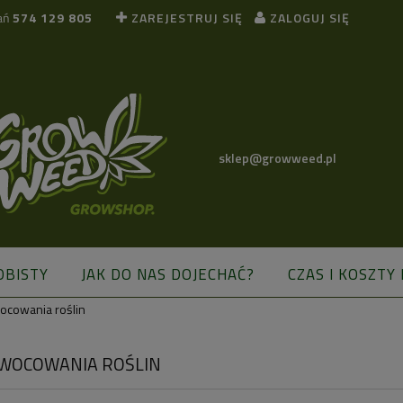
ań
574 129 805
ZAREJESTRUJ SIĘ
ZALOGUJ SIĘ
sklep@growweed.pl
OBISTY
JAK DO NAS DOJECHAĆ?
CZAS I KOSZTY
ocowania roślin
BLOG
 OWOCOWANIA ROŚLIN