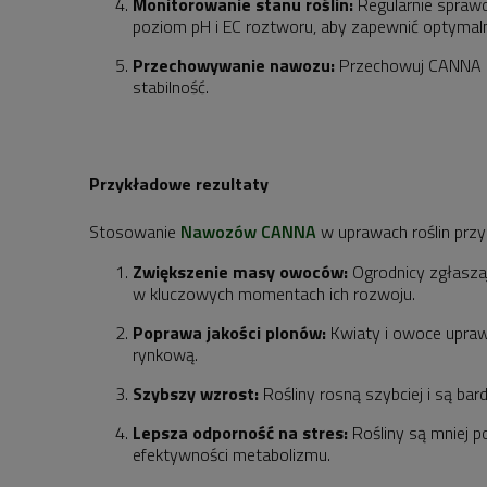
Monitorowanie stanu roślin:
Regularnie sprawd
poziom pH i EC roztworu, aby zapewnić optymal
Przechowywanie nawozu:
Przechowuj CANNA PK
stabilność.
Przykładowe rezultaty
Stosowanie
Nawozów CANNA
w uprawach roślin przy
Zwiększenie masy owoców:
Ogrodnicy zgłasza
w kluczowych momentach ich rozwoju.
Poprawa jakości plonów:
Kwiaty i owoce uprawi
rynkową.
Szybszy wzrost:
Rośliny rosną szybciej i są bar
Lepsza odporność na stres:
Rośliny są mniej p
efektywności metabolizmu.