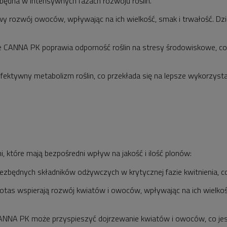
iezbędna w intensywnych fazach rozwoju roślin.
 rozwój owoców, wpływając na ich wielkość, smak i trwałość. Dzi
 CANNA PK poprawia odporność roślin na stresy środowiskowe, co
ektywny metabolizm roślin, co przekłada się na lepsze wykorzyst
 które mają bezpośredni wpływ na jakość i ilość plonów:
będnych składników odżywczych w krytycznej fazie kwitnienia, co 
otas wspierają rozwój kwiatów i owoców, wpływając na ich wielkość,
NNA PK może przyspieszyć dojrzewanie kwiatów i owoców, co jes