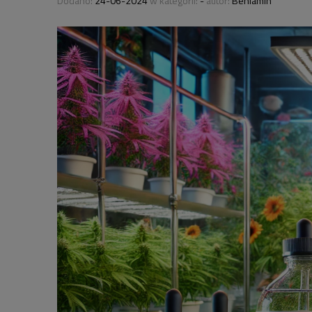
Dodano:
24-06-2024
w kategorii:
-
autor:
Beniamin