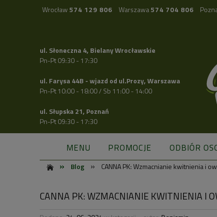
Wrocław
574 129 806
Warszawa
574 704 806
Pozn
ul. Słoneczna 4, Bielany Wrocławskie
Pn-Pt 09:30 - 17:30
ul. Farysa 44B - wjazd od ul.Prozy, Warszawa
Pn-Pt 10:00 - 18:00 / Sb 11:00 - 14:00
ul. Słupska 21, Poznań
Pn-Pt 09:30 - 17:30
MENU
PROMOCJE
ODBIÓR OS
»
»
Blog
CANNA PK: Wzmacnianie kwitnienia i ow
CANNA PK: WZMACNIANIE KWITNIENIA I