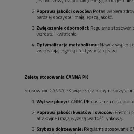
jest kluczowy dla produkcji energii, która jest n
Poprawa jakości owoców:
Potas wspiera zdrowy
bardziej soczyste i mają lepszą jakość.
Zwiększenie odporności:
Regularne stosowanie
wzrostu i kwitnienia.
Optymalizacja metabolizmu:
Nawóz wspiera ef
zwiększając ogólną efektywność upraw.
Zalety stosowania CANNA PK
Stosowanie CANNA PK wiąże się z licznymi korzyściami,
Wyższe plony:
CANNA PK dostarcza roślinom niez
Poprawa jakości kwiatów i owoców:
Fosfor i p
atrakcyjne i mają wyższą wartość rynkową.
Szybsze dojrzewanie:
Regularne stosowanie CA