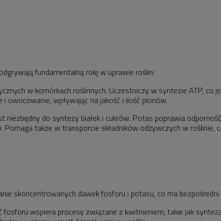
odgrywają fundamentalną rolę w uprawie roślin:
znych w komórkach roślinnych. Uczestniczy w syntezie ATP, co jest
e i owocowanie, wpływając na jakość i ilość plonów.
st niezbędny do syntezy białek i cukrów. Potas poprawia odporność r
. Pomaga także w transporcie składników odżywczych w roślinie, c
nie skoncentrowanych dawek fosforu i potasu, co ma bezpośredni w
fosforu wspiera procesy związane z kwitnieniem, takie jak synte