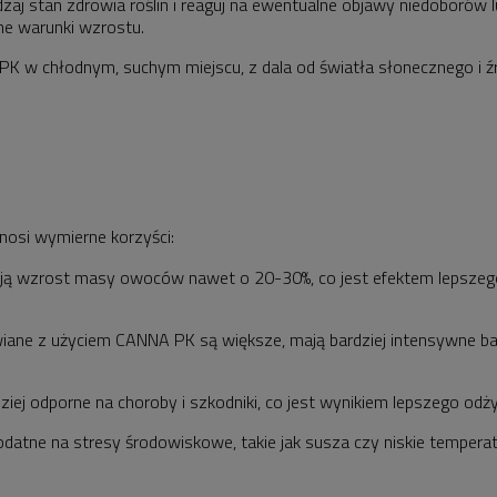
zaj stan zdrowia roślin i reaguj na ewentualne objawy niedoborów
ne warunki wzrostu.
 w chłodnym, suchym miejscu, z dala od światła słonecznego i źró
nosi wymierne korzyści:
ją wzrost masy owoców nawet o 20-30%, co jest efektem lepszego 
ane z użyciem CANNA PK są większe, mają bardziej intensywne bar
dziej odporne na choroby i szkodniki, co jest wynikiem lepszego odży
odatne na stresy środowiskowe, takie jak susza czy niskie tempera