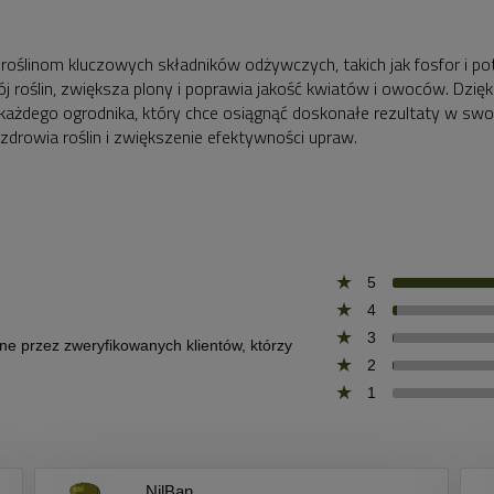
oślinom kluczowych składników odżywczych, takich jak fosfor i po
 roślin, zwiększa plony i poprawia jakość kwiatów i owoców. Dzięk
ażdego ogrodnika, który chce osiągnąć doskonałe rezultaty w swo
rowia roślin i zwiększenie efektywności upraw.
5
4
3
one przez zweryfikowanych klientów, którzy
2
1
NilBan