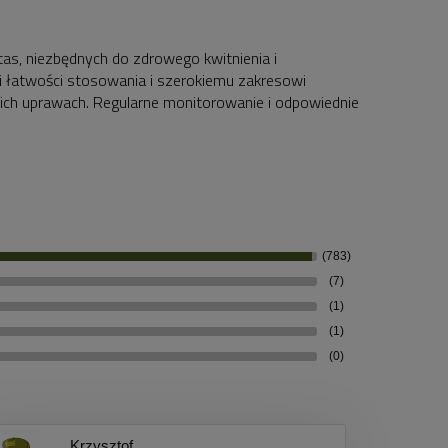
tas, niezbędnych do zdrowego kwitnienia i
i łatwości stosowania i szerokiemu zakresowi
ich uprawach. Regularne monitorowanie i odpowiednie
(783)
(7)
(1)
(1)
(0)
Krzysztof