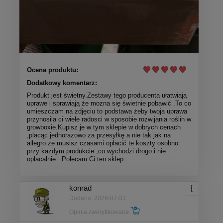
Ocena produktu:
Dodatkowy komentarz:
Produkt jest świetny.Zestawy tego producenta ułatwiają
uprawe i sprawiają że mozna się świetnie pobawić .To co
umieszczam na zdjęciu to podstawa żeby twoja uprawa
przynosila ci wiele radosci w sposobie rozwijania roślin w
growboxie.Kupisz je w tym sklepie w dobrych cenach
,placąc jednorazowo za przesyłkę a nie tak jak na
allegro że musisz czasami opłacić te koszty osobno
przy każdym produkcie ,co wychodzi drogo i nie
opłacalnie . Polecam Ci ten sklep .
konrad
Dodano: 2026-07-31
Opinia zweryfikowana