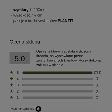
-
wymiary
: fi 200mm
- wysokość: 14 cm
- pasuje min. do systemów:
PLANT!T
Ocena sklepu
Opinie, z których została wyliczona
średnia, są wystawione przez
5.0
zweryfikowanych klientów, którzy dokonali
zakupu w sklepie.
5
(783)
4
(7)
3
(1)
2
(1)
1
(0)