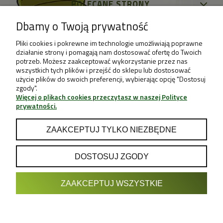
POLECANE STRONY
Dbamy o Twoją prywatność
Pliki cookies i pokrewne im technologie umożliwiają poprawne
działanie strony i pomagają nam dostosować ofertę do Twoich
potrzeb. Możesz zaakceptować wykorzystanie przez nas
wszystkich tych plików i przejść do sklepu lub dostosować
użycie plików do swoich preferencji, wybierając opcję "Dostosuj
zgody".
Więcej o plikach cookies przeczytasz w naszej Polityce
prywatności.
ZAAKCEPTUJ TYLKO NIEZBĘDNE
DOSTOSUJ ZGODY
POKAŻ PEŁNĄ WERSJĘ STRONY
ZAAKCEPTUJ WSZYSTKIE
Sklep internetowy Shoper.pl
Projekt & Support:
GRUPA
- Sklep z Growboxami internetowy i
Growshop growweed.pl