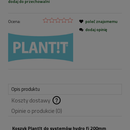
dodaj do przechowalni
Ocena:
poleć znajomemu
dodaj opinię
Opis produktu
Koszty dostawy
Cena nie zawiera
Opinie o produkcie (0)
ewentualnych kosztów
płatności
Koszyk Plant!t do systemów hydro fi 200mm