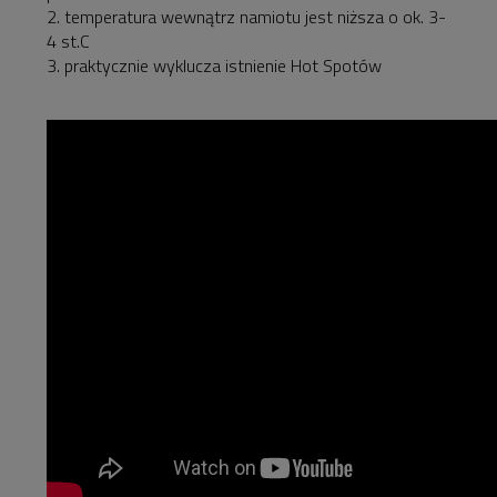
2. temperatura wewnątrz namiotu jest niższa o ok. 3-
4 st.C
3. praktycznie wyklucza istnienie Hot Spotów