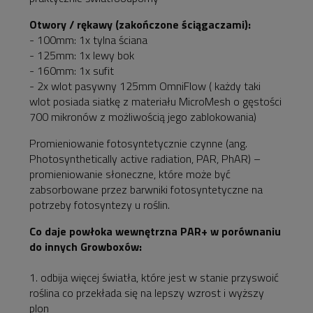
Otwory / rękawy (zakończone ściągaczami):
- 100mm: 1x tylna ściana
- 125mm: 1x lewy bok
- 160mm: 1x sufit
- 2x wlot pasywny 125mm OmniFlow ( każdy taki
wlot posiada siatkę z materiału MicroMesh o gęstości
700 mikronów z możliwością jego zablokowania)
Promieniowanie fotosyntetycznie czynne (ang.
Photosynthetically active radiation, PAR, PhAR) –
promieniowanie słoneczne, które może być
zabsorbowane przez barwniki fotosyntetyczne na
potrzeby fotosyntezy u roślin.
Co daje powłoka wewnętrzna PAR+ w porównaniu
do innych Growboxów:
1. odbija więcej światła, które jest w stanie przyswoić
roślina co przekłada się na lepszy wzrost i wyższy
plon