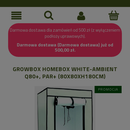
Darmowa dostawa dla zamówień od 500 zł (z wyłączeniem
podłoży uprawowych).
Darmowa dostawa (Darmowa dostawa) już od
500,00 zł.
GROWBOX HOMEBOX WHITE-AMBIENT
Q80+, PAR+ (80X80XH180CM)
PROMOCJA