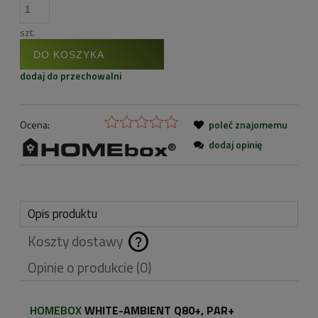
szt.
DO KOSZYKA
dodaj do przechowalni
Ocena:
poleć znajomemu
dodaj opinię
Opis produktu
Koszty dostawy
Cena nie zawiera
Opinie o produkcie (0)
ewentualnych kosztów
płatności
HOMEBOX
WHITE-AMBIENT Q80+, PAR+