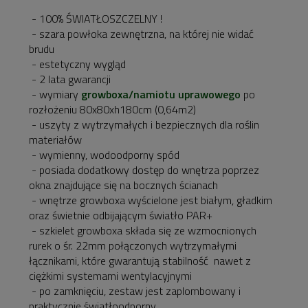
- 100% ŚWIATŁOSZCZELNY !
- szara powłoka zewnętrzna, na której nie widać
brudu
- estetyczny wygląd
- 2 lata gwarancji
- wymiary
growboxa/namiotu uprawowego
po
rozłożeniu 80x80xh180cm (0,64m2)
- uszyty z wytrzymałych i bezpiecznych dla roślin
materiałów
- wymienny, wodoodporny spód
- posiada dodatkowy dostęp do wnętrza poprzez
okna znajdujące się na bocznych ścianach
- wnętrze growboxa wyścielone jest białym, gładkim
oraz świetnie odbijającym światło PAR+
- szkielet growboxa składa się ze wzmocnionych
rurek o śr. 22mm połączonych wytrzymałymi
łącznikami, które gwarantują stabilność nawet z
ciężkimi systemami wentylacyjnymi
- po zamknięciu, zestaw jest zaplombowany i
praktycznie światłoodporny