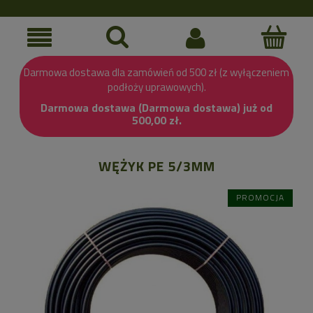
Darmowa dostawa dla zamówień od 500 zł (z wyłączeniem
podłoży uprawowych).
Darmowa dostawa (Darmowa dostawa) już od
500,00 zł.
WĘŻYK PE 5/3MM
PROMOCJA