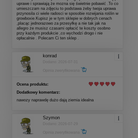
uprawe i sprawiają że mozna się świetnie pobawić .To co
umieszczam na zdjęciu to podstawa żeby twoja uprawa
przynosila ci wiele radosci w sposobie rozwijania roślin w
growboxie.Kupisz je w tym sklepie w dobrych cenach
,placąc jednorazowo za przesyłkę a nie tak jak na
allegro że musisz czasami opłacić te koszty osobno
przy każdym produkcie ,co wychodzi drogo i nie
opłacalnie . Polecam Ci ten sklep .
konrad
Dodano: 2026-07-31
Opinia zweryfikowana
Ocena produktu:
Dodatkowy komentarz:
nawozy naprawdę dużo dają ziemia idealna
Szymon
Dodano: 2026-07-29
Opinia zweryfikowana