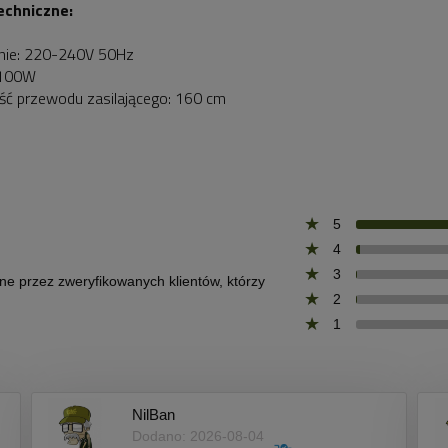
echniczne:
anie: 220-240V 50Hz
 100W
ść przewodu zasilającego: 160 cm
5
4
3
one przez zweryfikowanych klientów, którzy
2
1
NilBan
Dodano: 2026-08-04