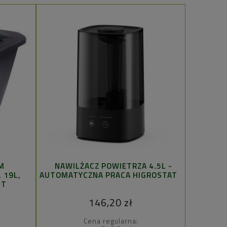
M
NAWILŻACZ POWIETRZA 4.5L -
CANNA P
 19L,
AUTOMATYCZNA PRACA HIGROSTAT
PROD
NT
146,20 zł
Cena regularna: