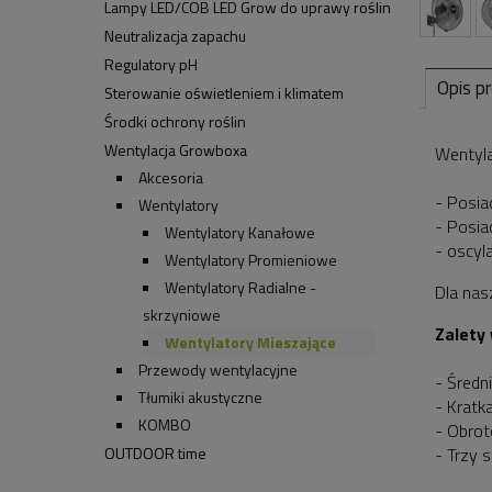
Lampy LED/COB LED Grow do uprawy roślin
Neutralizacja zapachu
Regulatory pH
Opis p
Sterowanie oświetleniem i klimatem
Środki ochrony roślin
Wentylacja Growboxa
Wentyla
Akcesoria
- Posia
Wentylatory
- Posia
Wentylatory Kanałowe
- oscyl
Wentylatory Promieniowe
Wentylatory Radialne -
Dla nas
skrzyniowe
Zalety
Wentylatory Mieszające
Przewody wentylacyjne
- Średn
Tłumiki akustyczne
- Kratk
KOMBO
- Obrot
OUTDOOR time
- Trzy 