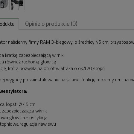
Opinie o produkcie (0)
roduktu
tor naścienny firmy RAM 3-biegowy, o średnicy 45 cm, przystoso
da kratkę zabezpieczającą wirnik
da również ruchomą głowicę
ację, która pozwala na obrót wiatraka o ok.120 stopni
zej wygody po zainstalowaniu na ścianie, funkcję możemy urucham
 wentylatora:
ica łopat: Ø 45 cm
a zabezpieczająca wirnik
owa głowica - oscylacja
stopniowa regulacja nawiewu