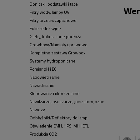
Doniczki, podstawki i tace
Wen
Filtry wody, lampy UV
Filtry przeciwzapachowe
Folie refleksyjne
Gleby, kokos i inne podłoża
Growboxy/Namioty uprawowe
Kompletne zestawy Growbox
Systemy hydroponiczne
Pomiar pH i EC
Napowietrzanie
Nawadnianie
Klonowanie i ukorzenianie
Nawilżacze, osuszacze, jonizatory, ozon
Nawozy
Odbłyśniki/Reflektory do lamp
Oświetlenie CMH, HPS, MH i CFL
Produkcja CO2