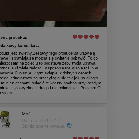
ena produktu:
datkowy komentarz:
odukt jest świetny.Zestawy tego producenta ułatwiają
rawe i sprawiają że mozna się świetnie pobawić .To co
ieszczam na zdjęciu to podstawa żeby twoja uprawa
zynosila ci wiele radosci w sposobie rozwijania roślin w
owboxie.Kupisz je w tym sklepie w dobrych cenach
lacąc jednorazowo za przesyłkę a nie tak jak na allegro
 musisz czasami opłacić te koszty osobno przy każdym
odukcie ,co wychodzi drogo i nie opłacalnie . Polecam Ci
n sklep .
Mać
Dodano: 2026-07-11
Opinia zweryfikowana