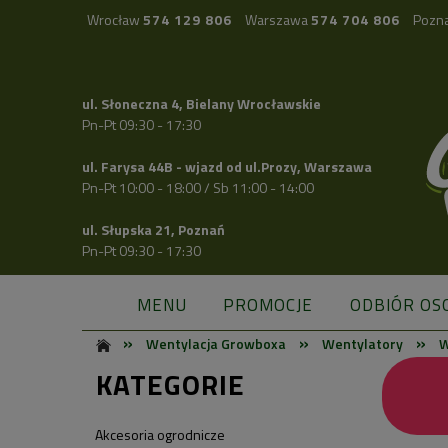
Wrocław
574 129 806
Warszawa
574 704 806
Pozn
ul. Słoneczna 4, Bielany Wrocławskie
Pn-Pt 09:30 - 17:30
ul. Farysa 44B - wjazd od ul.Prozy, Warszawa
Pn-Pt 10:00 - 18:00 / Sb 11:00 - 14:00
ul. Słupska 21, Poznań
Pn-Pt 09:30 - 17:30
MENU
PROMOCJE
ODBIÓR OS
»
»
»
Wentylacja Growboxa
Wentylatory
W
KATEGORIE
Akcesoria ogrodnicze