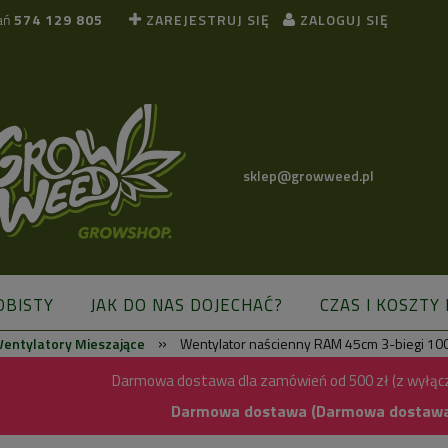
ań
574 129 805
ZAREJESTRUJ SIĘ
ZALOGUJ SIĘ
sklep@growweed.pl
OBISTY
JAK DO NAS DOJECHAĆ?
CZAS I KOSZTY
»
entylatory Mieszające
Wentylator naścienny RAM 45cm 3-biegi 1
BLOG
Darmowa dostawa dla zamówień od 500 zł (z wyłąc
Darmowa dostawa (Darmowa dostawa) 