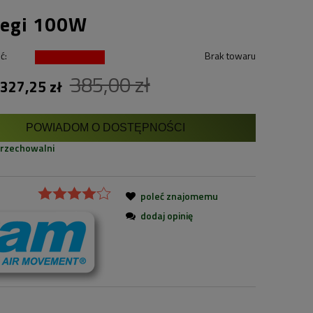
iegi 100W
ć:
Brak towaru
385,00 zł
327,25 zł
POWIADOM O DOSTĘPNOŚCI
przechowalni
poleć znajomemu
dodaj opinię