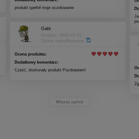
Oc
produkt spełnił moje oczekiwanie
Do
Ja
pr
Gabi
Dodano: 2026-07-01
Opinia zweryfikowana
Ocena produktu:
Dodatkowy komentarz:
Oc
Część, doskonały produkt Pozdrawiam!
Do
Zg
Więcej opinii