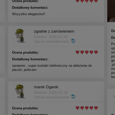
Ocena produktu:
Dodatkowy komentarz:
Wszystko elegancko!!
zgodnie z zamówieniem
Oc
Dodano: 2026-07-20
Do
Opinia zweryfikowana
Pr
up
um
Ocena produktu:
pr
Dodatkowy komentarz:
gr
,p
sprawnie , super kontakt telefoniczny na dołożenie do
że
paczki, polecam
pr
te
marek Ogarek
Dodano: 2026-07-16
Opinia zweryfikowana
Ocena produktu:
Dodatkowy komentarz: