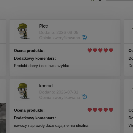
Piotr
Dodano: 2026-08-05
Opinia zweryfikowana
Ocena produktu:
Oc
Dodatkowy komentarz:
Do
Produkt dobry i dostawa szybka
Do
konrad
Dodano: 2026-07-31
Opinia zweryfikowana
Ocena produktu:
Oc
Dodatkowy komentarz:
Do
nawozy naprawdę dużo dają ziemia idealna
Ws