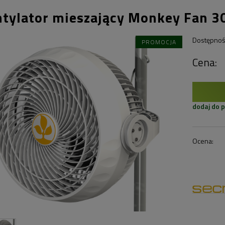
tylator mieszający Monkey Fan 
Dostępnoś
PROMOCJA
Cena:
dodaj do 
Ocena: