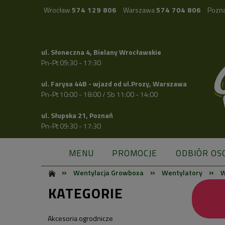
Wrocław
574 129 806
Warszawa
574 704 806
Pozn
ul. Słoneczna 4, Bielany Wrocławskie
Pn-Pt 09:30 - 17:30
ul. Farysa 44B - wjazd od ul.Prozy, Warszawa
Pn-Pt 10:00 - 18:00 / Sb 11:00 - 14:00
ul. Słupska 21, Poznań
Pn-Pt 09:30 - 17:30
MENU
PROMOCJE
ODBIÓR OS
»
»
»
Wentylacja Growboxa
Wentylatory
W
KATEGORIE
Akcesoria ogrodnicze