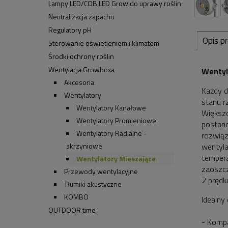
Lampy LED/COB LED Grow do uprawy roślin
Neutralizacja zapachu
Regulatory pH
Opis p
Sterowanie oświetleniem i klimatem
Środki ochrony roślin
Wentylacja Growboxa
Wentyl
Akcesoria
Każdy d
Wentylatory
stanu r
Wentylatory Kanałowe
Większo
Wentylatory Promieniowe
postano
Wentylatory Radialne -
rozwiąz
skrzyniowe
wentyla
tempera
Wentylatory Mieszające
zaoszcz
Przewody wentylacyjne
2 prędk
Tłumiki akustyczne
KOMBO
Idealny
OUTDOOR time
- Kompa