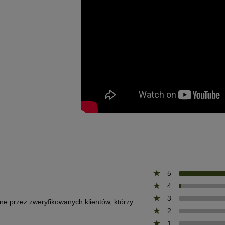
5
4
3
one przez zweryfikowanych klientów, którzy
2
1