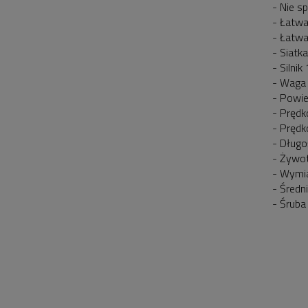
- Nie s
- Łatwa
- Łatwa
- Siatk
- Silni
- Waga 
- Powie
- Prędk
- Prędk
- Długo
- Żywot
- Wymia
- Średni
- Śruba