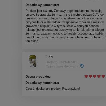
Dodatkowy komentarz:
Produkt jest świetny.Zestawy tego producenta ułatwiają
uprawe i sprawiają że mozna się świetnie pobawić .To co
umieszczam na zdjęciu to podstawa żeby twoja uprawa
przynosila ci wiele radosci w sposobie rozwijania roślin w
growboxie.Kupisz je w tym sklepie w dobrych cenach
,placąc jednorazowo za przesyłkę a nie tak jak na allegro
że musisz czasami opłacić te koszty osobno przy każdy
produkcie ,co wychodzi drogo i nie opłacalnie . Polecam C
ten sklep .
Gabi
Dodano: 2026-07-01
Opinia zweryfikowana
Ocena produktu:
Dodatkowy komentarz:
Część, doskonały produkt Pozdrawiam!