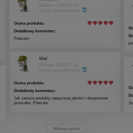
Dodano: 2026-07-19
Opinia zweryfikowana
Ocena produktu:
Oc
Dodatkowy komentarz:
Do
Polecam
m
pr
i
Mać
Dodano: 2026-07-11
Opinia zweryfikowana
Ocena produktu:
Oc
Dodatkowy komentarz:
Do
Jak zawsze produkty najwyższej jakości i ekspresowa
przesyłka. Polecam
Su
Więcej opinii