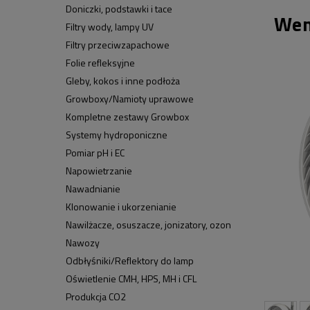
Doniczki, podstawki i tace
Wen
Filtry wody, lampy UV
Filtry przeciwzapachowe
Folie refleksyjne
Gleby, kokos i inne podłoża
Growboxy/Namioty uprawowe
Kompletne zestawy Growbox
Systemy hydroponiczne
Pomiar pH i EC
Napowietrzanie
Nawadnianie
Klonowanie i ukorzenianie
Nawilżacze, osuszacze, jonizatory, ozon
Nawozy
Odbłyśniki/Reflektory do lamp
Oświetlenie CMH, HPS, MH i CFL
Produkcja CO2