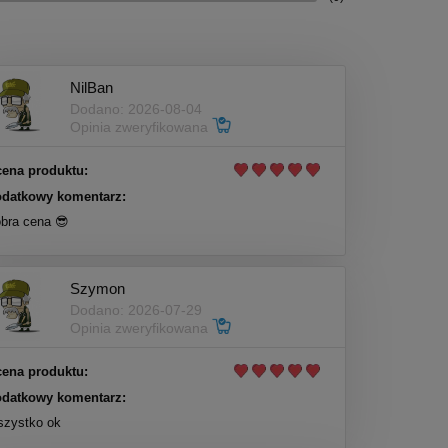
NilBan
Dodano: 2026-08-04
Opinia zweryfikowana
ena produktu:
datkowy komentarz:
bra cena 😎
Szymon
Dodano: 2026-07-29
Opinia zweryfikowana
ena produktu:
datkowy komentarz:
zystko ok