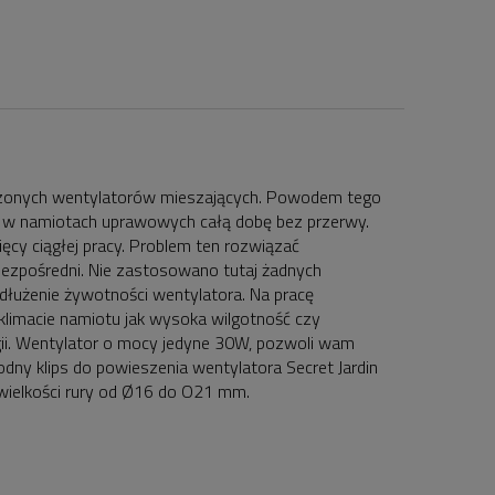
zczonych wentylatorów mieszających. Powodem tego
ać w namiotach uprawowych całą dobę bez przerwy.
ęcy ciągłej pracy. Problem ten rozwiązać
ezpośredni. Nie zastosowano tutaj żadnych
edłużenie żywotności wentylatora. Na pracę
limacie namiotu jak wysoka wilgotność czy
rgii. Wentylator o mocy jedyne 30W, pozwoli wam
dny klips do powieszenia wentylatora Secret Jardin
 wielkości rury od Ø16 do O21 mm.