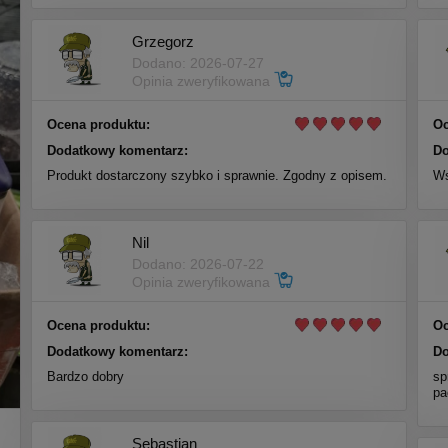
Grzegorz
Dodano: 2026-07-27
Opinia zweryfikowana
Ocena produktu:
Oc
Dodatkowy komentarz:
Do
Produkt dostarczony szybko i sprawnie. Zgodny z opisem.
Ws
Nil
Dodano: 2026-07-22
Opinia zweryfikowana
Ocena produktu:
Oc
Dodatkowy komentarz:
Do
Bardzo dobry
sp
pa
Sebastian