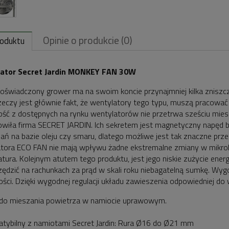
Opinie o produkcie (0)
roduktu
ator Secret Jardin MONKEY FAN 30W
oświadczony grower ma na swoim koncie przynajmniej kilka znis
zeczy jest głównie fakt, że wentylatory tego typu, muszą pracow
ść z dostępnych na rynku wentylatorów nie przetrwa sześciu miesi
wiła firma SECRET JARDIN. Ich sekretem jest magnetyczny napęd b
ań na bazie oleju czy smaru, dlatego możliwe jest tak znaczne prz
tora ECO FAN nie mają wpływu żadne ekstremalne zmiany w mikrok
tura. Kolejnym atutem tego produktu, jest jego niskie zużycie ene
ędzić na rachunkach za prąd w skali roku niebagatelną sumkę. Wygo
ości. Dzięki wygodnej regulacji układu zawieszenia odpowiedniej do
 do mieszania powietrza w namiocie uprawowym.
tybilny z namiotami Secret Jardin: Rura Ø16 do Ø21 mm