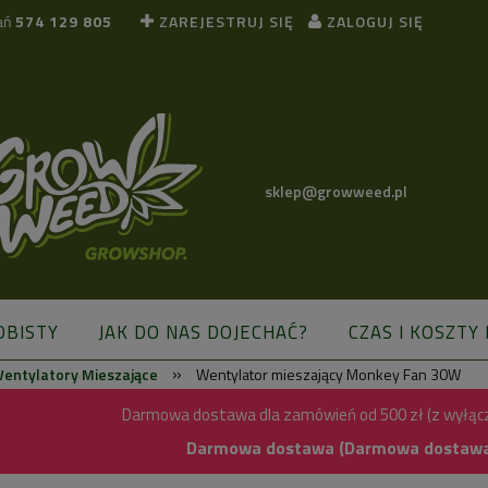
ań
574 129 805
ZAREJESTRUJ SIĘ
ZALOGUJ SIĘ
sklep@growweed.pl
OBISTY
JAK DO NAS DOJECHAĆ?
CZAS I KOSZTY
»
entylatory Mieszające
Wentylator mieszający Monkey Fan 30W
BLOG
Darmowa dostawa dla zamówień od 500 zł (z wyłąc
Darmowa dostawa (Darmowa dostawa) 