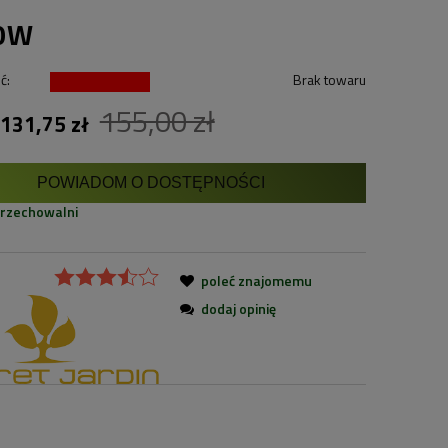
30W
ć:
Brak towaru
155,00 zł
131,75 zł
POWIADOM O DOSTĘPNOŚCI
przechowalni
poleć znajomemu
dodaj opinię