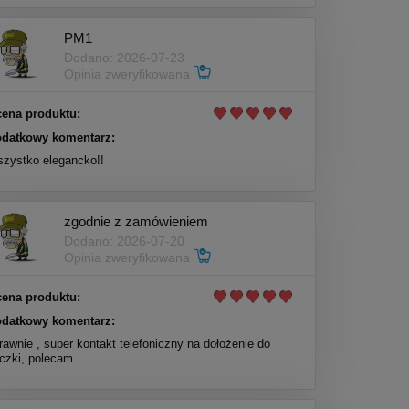
PM1
Dodano: 2026-07-23
Opinia zweryfikowana
ena produktu:
datkowy komentarz:
zystko elegancko!!
zgodnie z zamówieniem
Dodano: 2026-07-20
Opinia zweryfikowana
ena produktu:
datkowy komentarz:
rawnie , super kontakt telefoniczny na dołożenie do
czki, polecam