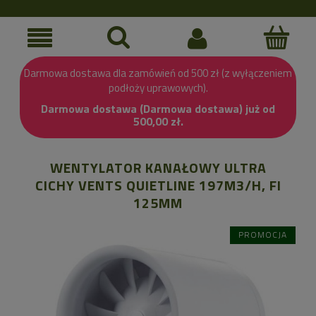
Darmowa dostawa dla zamówień od 500 zł (z wyłączeniem
podłoży uprawowych).
Darmowa dostawa (Darmowa dostawa) już od
500,00 zł.
WENTYLATOR KANAŁOWY ULTRA
CICHY VENTS QUIETLINE 197M3/H, FI
125MM
PROMOCJA