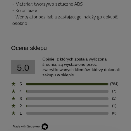
- Materiał: tworzywo sztuczne ABS
- Kolor: biały
- Wentylator bez kabla zasilającego, należy go dokupić
osobno
Ocena sklepu
Opinie, z których została wyliczona
średnia, są wystawione przez
5.0
zweryfikowanych klientów, którzy dokonali
zakupu w sklepie.
5
(784)
4
(7)
3
(1)
2
(1)
1
(0)