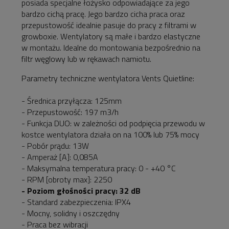
posiada specjalne łożysko odpowiadające za jego
bardzo cichą pracę. Jego bardzo cicha praca oraz
przepustowość idealnie pasuje do pracy z filtrami w
growboxie. Wentylatory są małe i bardzo elastyczne
w montażu. Idealne do montowania bezpośrednio na
filtr węglowy lub w rękawach namiotu.
Parametry techniczne wentylatora Vents Quietline:
- Średnica przyłącza: 125mm
- Przepustowość: 197 m3/h
- Funkcja DUO: w zależności od podpięcia przewodu w
kostce wentylatora działa on na 100% lub 75% mocy
- Pobór prądu: 13W
- Amperaż [A]: 0,085A
- Maksymalna temperatura pracy: 0 - +40 °C
- RPM [obroty max]: 2250
- Poziom głośności pracy: 32 dB
- Standard zabezpieczenia: IPX4
- Mocny, solidny i oszczędny
- Praca bez wibracji