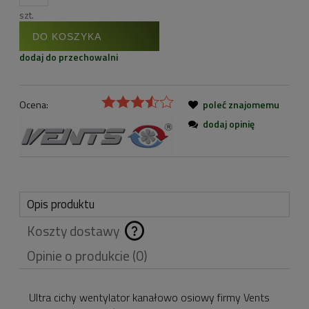
szt.
DO KOSZYKA
dodaj do przechowalni
Ocena:
poleć znajomemu
dodaj opinię
Opis produktu
Koszty dostawy
Cena nie zawiera
Opinie o produkcie (0)
ewentualnych kosztów
płatności
Ultra cichy wentylator kanałowo osiowy firmy Vents