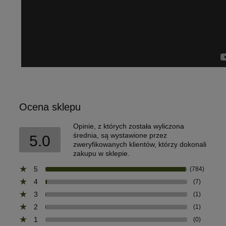
Ocena sklepu
Opinie, z których została wyliczona
średnia, są wystawione przez
5.0
zweryfikowanych klientów, którzy dokonali
zakupu w sklepie.
5
(784)
4
(7)
3
(1)
2
(1)
1
(0)