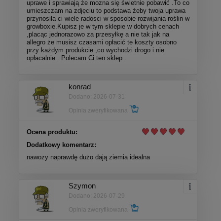
uprawe i sprawiają że mozna się świetnie pobawić .To co
umieszczam na zdjęciu to podstawa żeby twoja uprawa
przynosila ci wiele radosci w sposobie rozwijania roślin w
growboxie.Kupisz je w tym sklepie w dobrych cenach
,placąc jednorazowo za przesyłkę a nie tak jak na
allegro że musisz czasami opłacić te koszty osobno
przy każdym produkcie ,co wychodzi drogo i nie
opłacalnie . Polecam Ci ten sklep .
konrad
Dodano: 2026-07-31
Opinia zweryfikowana
Ocena produktu:
Dodatkowy komentarz:
nawozy naprawdę dużo dają ziemia idealna
Szymon
Dodano: 2026-07-29
Opinia zweryfikowana