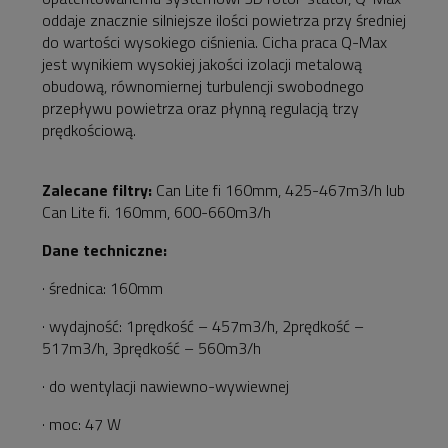
oddaje znacznie silniejsze ilości powietrza przy średniej
do wartości wysokiego ciśnienia. Cicha praca Q-Max
jest wynikiem wysokiej jakości izolacji metalową
obudową, równomiernej turbulencji swobodnego
przepływu powietrza oraz płynną regulacją trzy
prędkościową.
Zalecane filtry:
Can Lite fi 160mm, 425-467m3/h lub
Can Lite fi. 160mm, 600-660m3/h
Dane techniczne:
· średnica: 160mm
· wydajność: 1prędkość – 457m3/h, 2prędkość –
517m3/h, 3prędkość – 560m3/h
· do wentylacji nawiewno-wywiewnej
· moc: 47 W