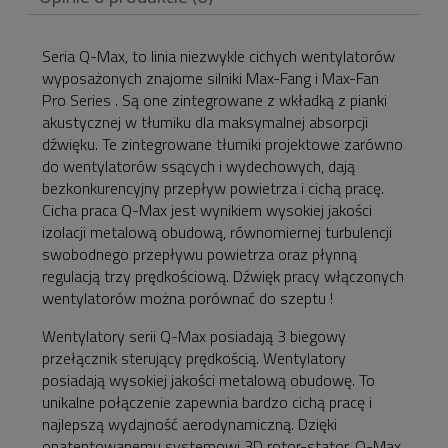
ewentualnych kosztów
płatności
Seria Q-Max, to linia niezwykle cichych wentylatorów
wyposażonych znajome silniki Max-Fang i Max-Fan
Pro Series . Są one zintegrowane z wkładką z pianki
akustycznej w tłumiku dla maksymalnej absorpcji
dźwięku. Te zintegrowane tłumiki projektowe zarówno
do wentylatorów ssących i wydechowych, dają
bezkonkurencyjny przepływ powietrza i cichą pracę.
Cicha praca Q-Max jest wynikiem wysokiej jakości
izolacji metalową obudową, równomiernej turbulencji
swobodnego przepływu powietrza oraz płynną
regulacją trzy prędkościową. Dźwięk pracy włączonych
wentylatorów można porównać do szeptu !
Wentylatory serii Q-Max posiadają 3 biegowy
przełącznik sterujący prędkością. Wentylatory
posiadają wysokiej jakości metalową obudowę. To
unikalne połączenie zapewnia bardzo cichą pracę i
najlepszą wydajność aerodynamiczną. Dzięki
opatentowanemu systemowi 3D rotor-stator, Q-Max