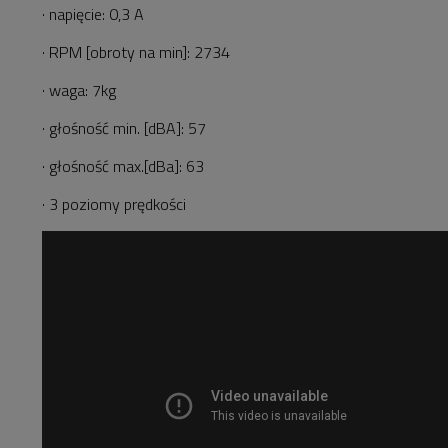
· napięcie: 0,3 A
· RPM [obroty na min]: 2734
· waga: 7kg
· głośność min. [dBA]: 57
· głośność max.[dBa]: 63
· 3 poziomy prędkości