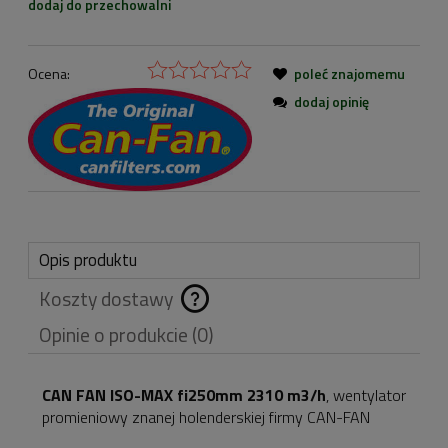
dodaj do przechowalni
Ocena:
poleć znajomemu
dodaj opinię
Opis produktu
Koszty dostawy
Cena nie zawiera
Opinie o produkcie (0)
ewentualnych kosztów
płatności
CAN FAN ISO-MAX fi250mm 2310 m3/h
,
wentylator
promieniowy znanej holenderskiej firmy CAN-FAN