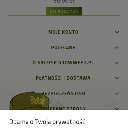
58,00 zł
DO KOSZYKA
MOJE KONTO
POLECANE
O SKLEPIE GROWWEED.PL
PŁATNOŚCI I DOSTAWA
BEZPIECZEŃSTWO
POLECANE STRONY
Dbamy o Twoją prywatność