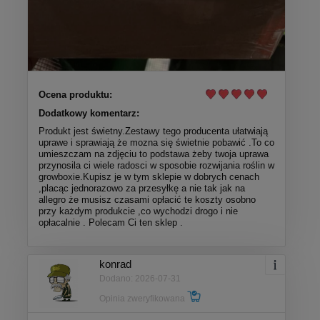
Ocena produktu:
Dodatkowy komentarz:
Produkt jest świetny.Zestawy tego producenta ułatwiają
uprawe i sprawiają że mozna się świetnie pobawić .To co
umieszczam na zdjęciu to podstawa żeby twoja uprawa
przynosila ci wiele radosci w sposobie rozwijania roślin w
growboxie.Kupisz je w tym sklepie w dobrych cenach
,placąc jednorazowo za przesyłkę a nie tak jak na
allegro że musisz czasami opłacić te koszty osobno
przy każdym produkcie ,co wychodzi drogo i nie
opłacalnie . Polecam Ci ten sklep .
konrad
Dodano: 2026-07-31
Opinia zweryfikowana