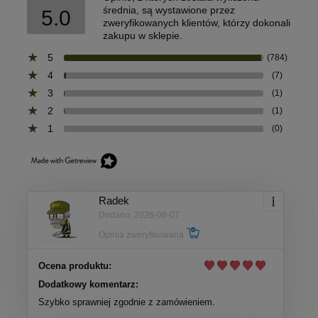
średnia, są wystawione przez
5.0
zweryfikowanych klientów, którzy dokonali
zakupu w sklepie.
5
(784)
4
(7)
3
(1)
2
(1)
1
(0)
Radek
Dodano: 2026-08-07
Opinia zweryfikowana
Ocena produktu:
Dodatkowy komentarz:
Szybko sprawniej zgodnie z zamówieniem.