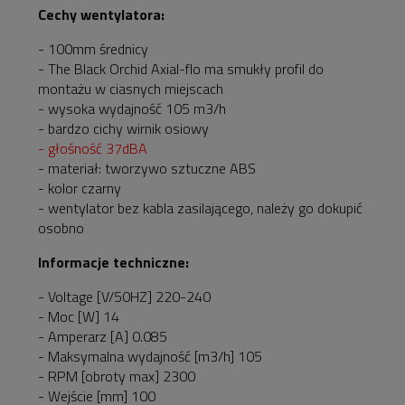
Cechy wentylatora:
- 100mm średnicy
- The Black Orchid Axial-flo ma smukły profil do
montażu w ciasnych miejscach
- wysoka wydajność 105 m3/h
- bardzo cichy wirnik osiowy
- głośność 37dBA
- materiał: tworzywo sztuczne ABS
- kolor czarny
- wentylator bez kabla zasilającego, należy go dokupić
osobno
Informacje techniczne:
- Voltage [V/50HZ] 220-240
- Moc [W] 14
- Amperarz [A] 0.085
- Maksymalna wydajność [m3/h] 105
- RPM [obroty max] 2300
- Wejście [mm] 100