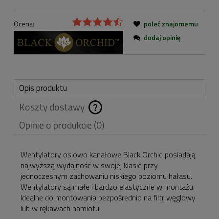
Ocena:
poleć znajomemu
dodaj opinię
Opis produktu
Koszty dostawy
Cena nie zawiera
Opinie o produkcie (0)
ewentualnych kosztów
płatności
Wentylatory osiowo kanałowe Black Orchid posiadają
najwyższą wydajność w swojej klasie przy
jednoczesnym zachowaniu niskiego poziomu hałasu.
Wentylatory są małe i bardzo elastyczne w montażu.
Idealne do montowania bezpośrednio na filtr węglowy
lub w rękawach namiotu.