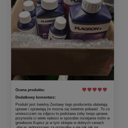
Ocena produktu:
Dodatkowy komentarz:
Produkt jest świetny.Zestawy tego producenta ułatwiają
uprawe i sprawiają że mozna się świetnie pobawić .To co
umieszczam na zdjęciu to podstawa żeby twoja uprawa
przynosila ci wiele radosci w sposobie rozwijania roślin w
growboxie.Kupisz je w tym sklepie w dobrych cenach
,placąc jednorazowo za przesyłkę a nie tak jak na