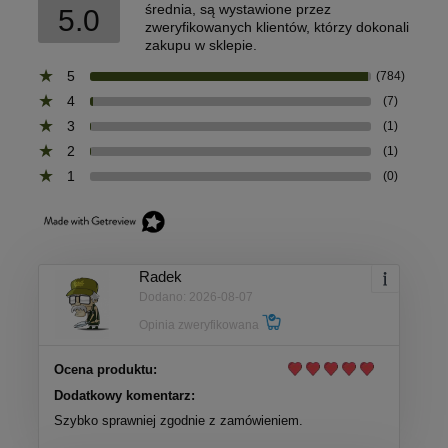
średnia, są wystawione przez
5.0
zweryfikowanych klientów, którzy dokonali
zakupu w sklepie.
5
(784)
4
(7)
3
(1)
2
(1)
1
(0)
Radek
Dodano: 2026-08-07
Opinia zweryfikowana
Ocena produktu:
Dodatkowy komentarz:
Szybko sprawniej zgodnie z zamówieniem.