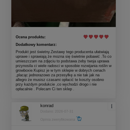
Ocena produktu:
Dodatkowy komentarz:
Produkt jest świetny.Zestawy tego producenta ułatwiają
uprawe i sprawiają że mozna się świetnie pobawić .To co
umieszczam na zdjęciu to podstawa żeby twoja uprawa
przynosila ci wiele radosci w sposobie rozwijania roślin w
growboxie.Kupisz je w tym sklepie w dobrych cenach
,placąc jednorazowo za przesyłkę a nie tak jak na
allegro że musisz czasami opłacić te koszty osobno
przy każdym produkcie ,co wychodzi drogo i nie
opłacalnie . Polecam Ci ten sklep .
konrad
Dodano: 2026-07-31
Opinia zweryfikowana