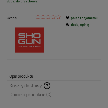
dodaj do przechowalni
Ocena:
poleć znajomemu
dodaj opinię
Opis produktu
Koszty dostawy
Cena nie zawiera
Opinie o produkcie (0)
ewentualnych kosztów
płatności