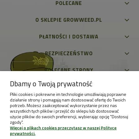
POLECANE
O SKLEPIE GROWWEED.PL
PŁATNOŚCI I DOSTAWA
BEZPIECZEŃSTWO
POLECANE STRONY
Dbamy o Twoją prywatność
Pliki cookies i pokrewne im technologie umożliwiają poprawne
działanie strony i pomagają nam dostosować ofertę do Twoich
potrzeb. Możesz zaakceptować wykorzystanie przez nas
wszystkich tych plików i przejść do sklepu lub dostosować
użycie plików do swoich preferencji, wybierając opcję "Dostosuj
zgody".
Więcej o plikach cookies przeczytasz w naszej Polityce
prywatności.