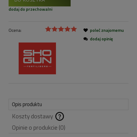
dodaj do przechowalni
Ocena:
poleć znajomemu
dodaj opinię
Opis produktu
Koszty dostawy
Cena nie zawiera
Opinie o produkcie (0)
ewentualnych kosztów