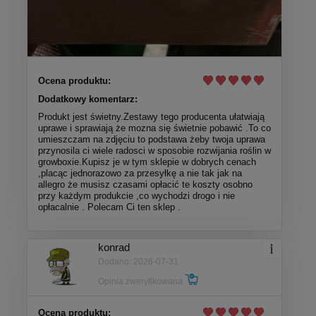
Ocena produktu:
Dodatkowy komentarz:
Produkt jest świetny.Zestawy tego producenta ułatwiają
uprawe i sprawiają że mozna się świetnie pobawić .To co
umieszczam na zdjęciu to podstawa żeby twoja uprawa
przynosila ci wiele radosci w sposobie rozwijania roślin w
growboxie.Kupisz je w tym sklepie w dobrych cenach
,placąc jednorazowo za przesyłkę a nie tak jak na
allegro że musisz czasami opłacić te koszty osobno
przy każdym produkcie ,co wychodzi drogo i nie
opłacalnie . Polecam Ci ten sklep .
konrad
Dodano: 2026-07-31
Opinia zweryfikowana
Ocena produktu: