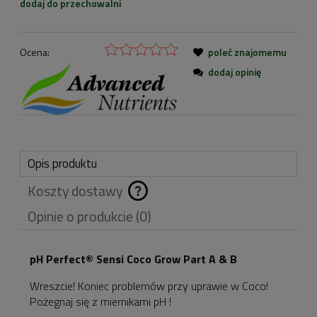
dodaj do przechowalni
Ocena:
poleć znajomemu
dodaj opinię
Opis produktu
Koszty dostawy
Cena nie zawiera
Opinie o produkcie (0)
ewentualnych kosztów
płatności
pH Perfect® Sensi Coco Grow Part A & B
Wreszcie! Koniec problemów przy uprawie w Coco!
Pożegnaj się z miernikami pH !