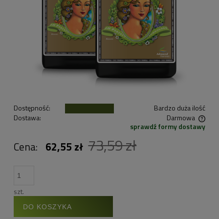
Dostępność:
Bardzo duża ilość
Dostawa:
Darmowa
sprawdź formy dostawy
Cena nie zawiera ewentualnych kosztów płatności
73,59 zł
Cena:
62,55 zł
szt.
DO KOSZYKA