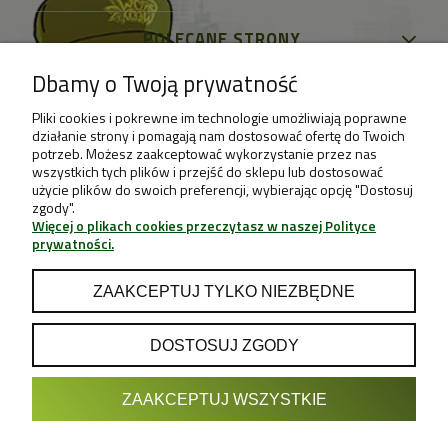
POLECANE STRONY
Dbamy o Twoją prywatność
Pliki cookies i pokrewne im technologie umożliwiają poprawne
działanie strony i pomagają nam dostosować ofertę do Twoich
potrzeb. Możesz zaakceptować wykorzystanie przez nas
wszystkich tych plików i przejść do sklepu lub dostosować
użycie plików do swoich preferencji, wybierając opcję "Dostosuj
zgody".
Więcej o plikach cookies przeczytasz w naszej Polityce
prywatności.
ZAAKCEPTUJ TYLKO NIEZBĘDNE
DOSTOSUJ ZGODY
POKAŻ PEŁNĄ WERSJĘ STRONY
ZAAKCEPTUJ WSZYSTKIE
Sklep internetowy Shoper.pl
Projekt & Support: