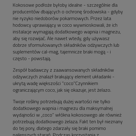
Kokosowe podłoże byłoby idealne - szczególnie dla
producentów dbających o ochronę środowiska - gdyby
nie ryzyko niedoborów pokarmowych. Przez lata
hodowcy uprawiający w coco wywnioskowali, że ich
instalacje wymagają dodatkowego wapnia i magnezu,
aby się rozwijać. Ale nawet wtedy, gdy używasz
dobrze sformułowanych składników odżywczych lub
suplementów cal-mag, tajemnicze braki mogą - i
często - powstają.
Zespół badawczy z zaawansowanych składników
odżywczych znalazł brakujący element układanki -
ukrytą wadę większości "coco"Czynnikiem
ograniczającym coco, jak się okazuje, jest żelazo.
Twoje rośliny potrzebują dużej wartości nie tylko
dodatkowego wapnia i magnezu dla maksymalnej
wydajności w „coco” włókna kokosowego ale również
potrzebują dodatkowego żelaza. Fakt ten był nieznany
do tej pory, dlatego zdarzały się braki pomimo
najlepszych starań. Podczas korzystania z