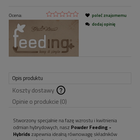
Ocena:
poleć znajomemu
dodaj opinię
Opis produktu
Koszty dostawy
Cena nie zawiera
Opinie o produkcie (0)
ewentualnych kosztów
płatności
Stworzony specjalnie na fazę wzrostu i kwitnienia
odmian hybrydowych, nasz
Powder Feeding -
Hybrids
zapewnia idealną równowagę składników