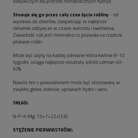
odżywczych dla potrzeb metabolicznych hybryd.
Stosuje się go przez cały czas życia rośliny
- od
wysiewu do zbiorów, zaopatrując w najlepsze
składniki odżywcze w czasie wzrostu i kwitnienia.
Zawartość soli jest minimalna co pozwala na rzadsze
płukanie roślin.
Może być użyty na każdej odmianie która kwitnie 8-10
tygodni, osiąga najlepsze rezultaty wśród odmian 40-
60%.
Nawóz ten z powodzeniem może być stosowany w
zwykłej glebie, kokosie, uprawach hydro i aero.
SKŁAD:
N-P-K-Mg: 15+7+22+(3.6)
STĘŻENIE PIERWIASTKÓW: