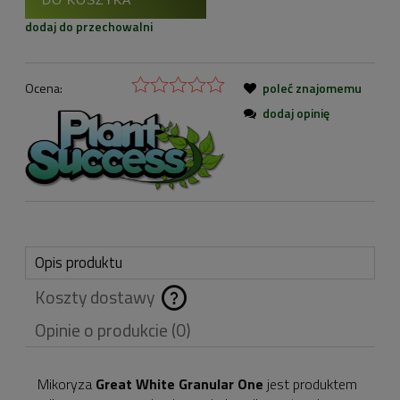
dodaj do przechowalni
Ocena:
poleć znajomemu
dodaj opinię
Opis produktu
Koszty dostawy
Cena nie zawiera
Opinie o produkcie (0)
ewentualnych kosztów
płatności
Mikoryza
Great White Granular One
jest produktem