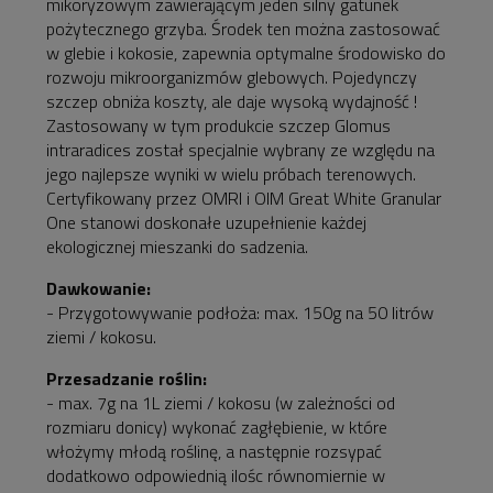
mikoryzowym zawierającym jeden silny gatunek
pożytecznego grzyba. Środek ten można zastosować
w glebie i kokosie, zapewnia optymalne środowisko do
rozwoju mikroorganizmów glebowych. Pojedynczy
szczep obniża koszty, ale daje wysoką wydajność !
Zastosowany w tym produkcie szczep Glomus
intraradices został specjalnie wybrany ze względu na
jego najlepsze wyniki w wielu próbach terenowych.
Certyfikowany przez OMRI i OIM Great White Granular
One stanowi doskonałe uzupełnienie każdej
ekologicznej mieszanki do sadzenia.
Dawkowanie:
- Przygotowywanie podłoża: max. 150g na 50 litrów
ziemi / kokosu.
Przesadzanie roślin:
- max. 7g na 1L ziemi / kokosu (w zależności od
rozmiaru donicy) wykonać zagłębienie, w które
włożymy młodą roślinę, a następnie rozsypać
dodatkowo odpowiednią ilośc równomiernie w