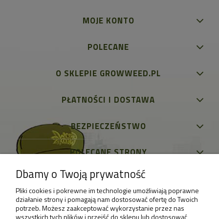
MOJE KONTO
POLECANE
O SKLEPIE GROWWEED.PL
PŁATNOŚCI I DOSTAWA
BEZPIECZEŃSTWO
POLECANE STRONY
Dbamy o Twoją prywatność
Pliki cookies i pokrewne im technologie umożliwiają poprawne
działanie strony i pomagają nam dostosować ofertę do Twoich
potrzeb. Możesz zaakceptować wykorzystanie przez nas
wszystkich tych plików i przejść do sklepu lub dostosować