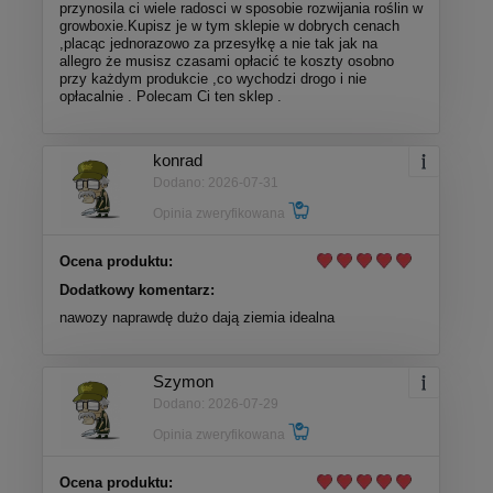
przynosila ci wiele radosci w sposobie rozwijania roślin w
growboxie.Kupisz je w tym sklepie w dobrych cenach
,placąc jednorazowo za przesyłkę a nie tak jak na
allegro że musisz czasami opłacić te koszty osobno
przy każdym produkcie ,co wychodzi drogo i nie
opłacalnie . Polecam Ci ten sklep .
konrad
Dodano: 2026-07-31
Opinia zweryfikowana
Ocena produktu:
Dodatkowy komentarz:
nawozy naprawdę dużo dają ziemia idealna
Szymon
Dodano: 2026-07-29
Opinia zweryfikowana
Ocena produktu: