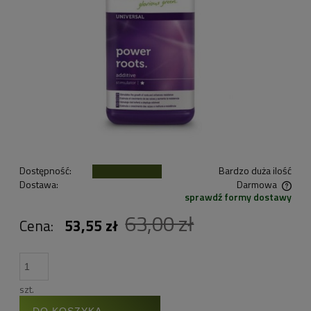
Dostępność:
Bardzo duża ilość
Dostawa:
Darmowa
sprawdź formy dostawy
Cena nie zawiera ewentualnych kosztów płatności
63,00 zł
Cena:
53,55 zł
szt.
DO KOSZYKA