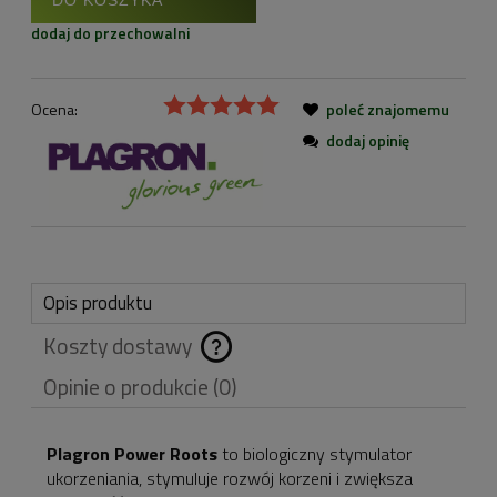
dodaj do przechowalni
Ocena:
poleć znajomemu
dodaj opinię
Opis produktu
Koszty dostawy
Cena nie zawiera
Opinie o produkcie (0)
ewentualnych kosztów
płatności
Plagron Power Roots
to biologiczny stymulator
ukorzeniania, stymuluje rozwój korzeni i zwiększa