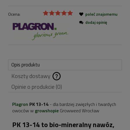
Ocena:
poleć znajomemu
dodaj opinię
Opis produktu
Koszty dostawy
Cena nie zawiera
Opinie o produkcie (0)
ewentualnych kosztów
płatności
Plagron
PK 13-14
- dla bardziej zwięzłych i twardych
owoców w
growshopie
Growweed Wrocław
PK 13-14 to bio-mineralny nawóz,