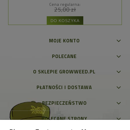
Cena regularna:
25,00 zł
DO KOSZYKA
MOJE KONTO
POLECANE
O SKLEPIE GROWWEED.PL
PŁATNOŚCI I DOSTAWA
BEZPIECZEŃSTWO
POLECANE STRONY