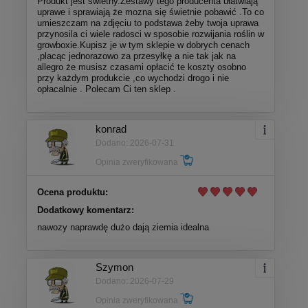
Produkt jest świetny.Zestawy tego producenta ułatwiają
uprawe i sprawiają że mozna się świetnie pobawić .To co
umieszczam na zdjęciu to podstawa żeby twoja uprawa
przynosila ci wiele radosci w sposobie rozwijania roślin w
growboxie.Kupisz je w tym sklepie w dobrych cenach
,placąc jednorazowo za przesyłkę a nie tak jak na
allegro że musisz czasami opłacić te koszty osobno
przy każdym produkcie ,co wychodzi drogo i nie
opłacalnie . Polecam Ci ten sklep .
konrad
Dodano: 2026-07-31
Opinia zweryfikowana
Ocena produktu:
Dodatkowy komentarz:
nawozy naprawdę dużo dają ziemia idealna
Szymon
Dodano: 2026-07-29
Opinia zweryfikowana