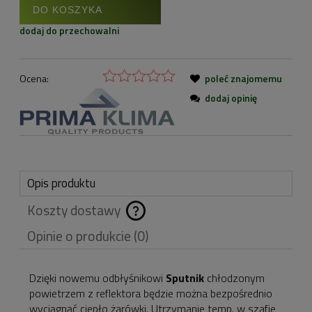
DO KOSZYKA
dodaj do przechowalni
Ocena:
poleć znajomemu
dodaj opinię
Opis produktu
Koszty dostawy
Cena nie zawiera
Opinie o produkcie (0)
ewentualnych kosztów
płatności
Dzięki nowemu odbłyśnikowi
Sputnik
chłodzonym
powietrzem z reflektora będzie można bezpośrednio
wyciągnąć ciepło żarówki. Utrzymanie temp. w szafie