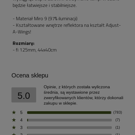
będzie łatwiejsze i stabilniejsze.
- Materiał Miro 9 (97% iluminacji)
- Kształtowane wnętrze reflektora na kształt Adjust-
A-Wings!
Rozmiary:
- fi 125mm, 44x40cm
Ocena sklepu
Opinie, z których została wyliczona
średnia, są wystawione przez
5.0
zweryfikowanych klientów, którzy dokonali
zakupu w sklepie.
5
(783)
4
(7)
3
(1)
2
(1)