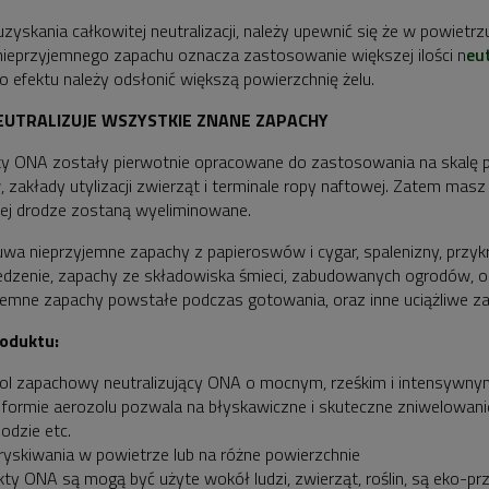
uzyskania całkowitej neutralizacji, należy upewnić się że w powietrzu
nieprzyjemnego zapachu oznacza zastosowanie większej ilości n
eu
o efektu należy odsłonić większą powierzchnię żelu.
EUTRALIZUJE WSZYSTKIE ZNANE ZAPACHY
y ONA zostały pierwotnie opracowane do zastosowania na skalę p
, zakłady utylizacji zwierząt i terminale ropy naftowej. Zatem mas
ej drodze zostaną wyeliminowane.
wa nieprzyjemne zapachy z papieroswów i cygar, spalenizny, przykr
jedzenie, zapachy ze składowiska śmieci, zabudowanych ogrodów, o
jemne zapachy powstałe podczas gotowania, oraz inne uciążliwe za
roduktu:
ol zapachowy neutralizujący ONA o mocnym, rześkim i intensywnym
i formie aerozolu pozwala na błyskawiczne i skuteczne zniwelowani
dzie etc.
ryskiwania w powietrze lub na różne powierzchnie
kty ONA są mogą być użyte wokół ludzi, zwierząt, roślin, są eko-pr