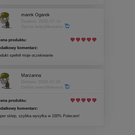
marek Ogarek
Dodano: 2026-07-16
Opinia zweryfikowana
ena produktu:
datkowy komentarz:
odukt spełnił moje oczekiwanie
Marzanna
Dodano: 2026-07-05
Opinia zweryfikowana
ena produktu:
datkowy komentarz:
per sklep, szybka wysyłka w 100% Polecam!