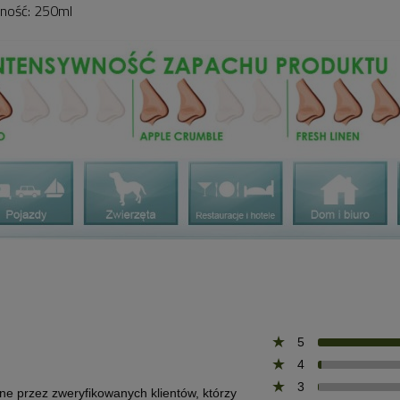
ność: 250ml
5
4
3
one przez zweryfikowanych klientów, którzy