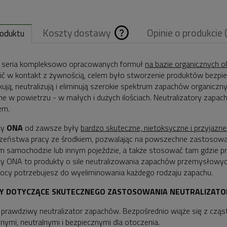
Koszty dostawy
Opinie o produkcie 
roduktu
Cena nie zawiera
 seria kompleksowo opracowanych formuł
na bazie organicznych o
ć w kontakt z żywnością, celem było stworzenie produktów bezpiecz
ewentualnych
ikują, neutralizują i eliminują szerokie spektrum zapachów organiczn
kosztów płatnośc
ne w powietrzu - w małych i dużych ilościach. Neutralizatory zap
em.
ty
ONA
od zawsze były
bardzo skuteczne, nietoksyczne i przyjazne
zeństwa pracy ze środkiem, pozwalając na powszechne zastosowan
 samochodzie lub innym pojeździe, a także stosować tam gdzie prz
y ONA to produkty o sile neutralizowania zapachów przemysłowy
mocy potrzebujesz do wyeliminowania każdego rodzaju zapachu.
Y DOTYCZĄCE SKUTECZNEGO ZASTOSOWANIA NEUTRALIZAT
prawdziwy neutralizator zapachów. Bezpośrednio wiąże się z cząst
ymi, neutralnymi i bezpiecznymi dla otoczenia.