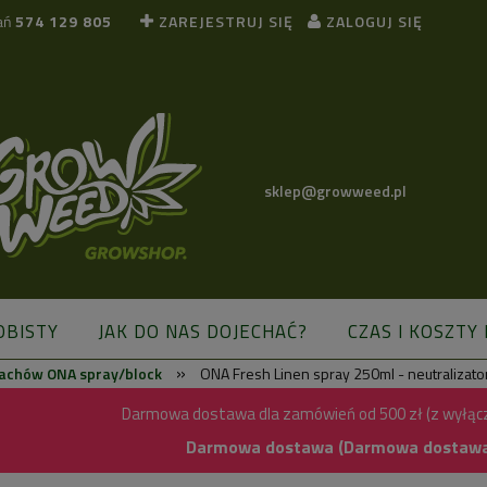
ań
574 129 805
ZAREJESTRUJ SIĘ
ZALOGUJ SIĘ
sklep@growweed.pl
OBISTY
JAK DO NAS DOJECHAĆ?
CZAS I KOSZTY
»
pachów ONA spray/block
ONA Fresh Linen spray 250ml - neutralizato
BLOG
Darmowa dostawa dla zamówień od 500 zł (z wyłąc
Darmowa dostawa (Darmowa dostawa) 