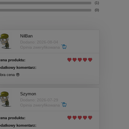
(1)
(0)
NilBan
Dodano: 2026-08-04
Opinia zweryfikowana
ena produktu:
datkowy komentarz:
bra cena 😎
Szymon
Dodano: 2026-07-29
Opinia zweryfikowana
ena produktu:
datkowy komentarz: