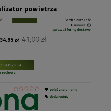
lizator powietrza
ć:
Bardzo duża ilość
Darmowa
sprawdź formy dostawy
41,00 zł
Cena nie zawiera ewentualnych kosztów
34,85 zł
płatności
.
O KOSZYKA
przechowalni
poleć znajomemu
dodaj opinię