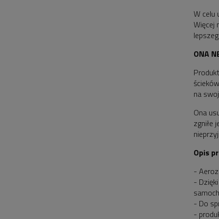
W celu 
Więcej 
lepszeg
ONA N
Produkt
ścieków
na swoj
Ona usu
zgniłe 
nieprzy
Opis p
- Aeroz
- Dzięk
samocho
- Do sp
- produ