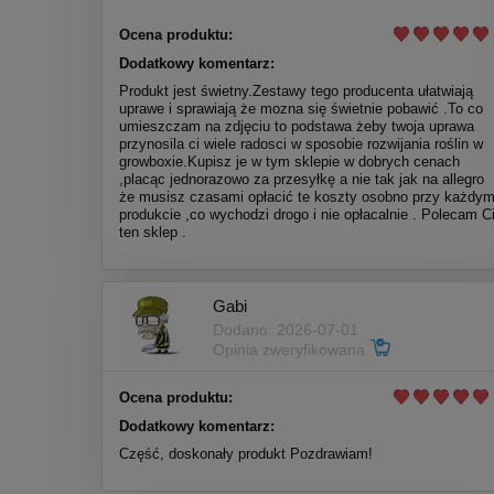
Ocena produktu:
Dodatkowy komentarz:
Produkt jest świetny.Zestawy tego producenta ułatwiają
uprawe i sprawiają że mozna się świetnie pobawić .To co
umieszczam na zdjęciu to podstawa żeby twoja uprawa
przynosila ci wiele radosci w sposobie rozwijania roślin w
growboxie.Kupisz je w tym sklepie w dobrych cenach
,placąc jednorazowo za przesyłkę a nie tak jak na allegro
że musisz czasami opłacić te koszty osobno przy każdy
produkcie ,co wychodzi drogo i nie opłacalnie . Polecam C
ten sklep .
Gabi
Dodano: 2026-07-01
Opinia zweryfikowana
Ocena produktu:
Dodatkowy komentarz:
Część, doskonały produkt Pozdrawiam!