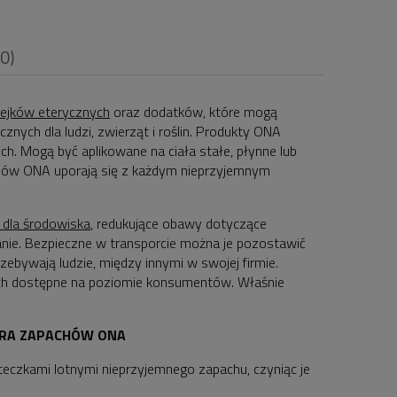
(0)
lejków eterycznych
oraz dodatków, które mogą
nych dla ludzi, zwierząt i roślin. Produkty ONA
ych. Mogą być aplikowane na ciała stałe, płynne lub
i
achów ONA uporają się z każdym nieprzyjemnym
 dla środowiska
, redukujące obawy dotyczące
ie. Bezpieczne w transporcie można je pozostawić
ebywają ludzie, między innymi w swojej firmie.
ch dostępne na poziomie konsumentów. Właśnie
ORA ZAPACHÓW ONA
eczkami lotnymi nieprzyjemnego zapachu, czyniąc je