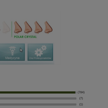
(784)
(7)
(1)