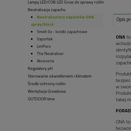
Lampy LED/COB LED Grow do uprawy roślin
Neutralizacja zapachu
Neutralizatory zapachów ONA
Opis p
spray/block
Smell-Ex - kostki zapachowe
ONA
to
Vaportek
wchodzi
LimPuro
identyf
The Neutralizer
rozpyla
Akcesoria
zapach
Regulatory pH
Produk
Sterowanie oświetleniem i klimatem
bezpiec
Środki ochrony roślin
w swoim
Wentylacja Growboxa
Produkt
OUTDOOR time
takiej 
PORAD
ONA to 
bezwonn