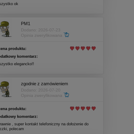
zystko ok
PM1
Dodano: 2026-07-23
Opinia zweryfikowana
ena produktu:
datkowy komentarz:
zystko elegancko!!
zgodnie z zamówieniem
Dodano: 2026-07-20
Opinia zweryfikowana
ena produktu:
datkowy komentarz:
rawnie , super kontakt telefoniczny na dołożenie do
czki, polecam