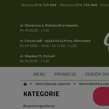
Wrocław
574 129 806
Warszawa
574 704 806
Pozn
ul. Słoneczna 4, Bielany Wrocławskie
Pn-Pt 09:30 - 17:30
ul. Farysa 44B - wjazd od ul.Prozy, Warszawa
Pn-Pt 10:00 - 18:00 / Sb 11:00 - 14:00
ul. Słupska 21, Poznań
Pn-Pt 09:30 - 17:30
MENU
PROMOCJE
ODBIÓR OS
»
»
Neutralizacja zapachu
Neutralizatory za
KATEGORIE
Akcesoria ogrodnicze