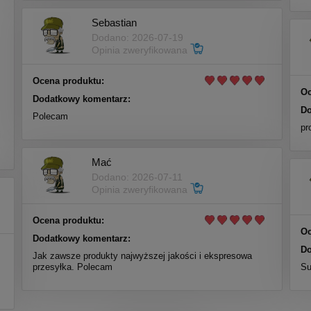
Sebastian
Dodano: 2026-07-19
Opinia zweryfikowana
Ocena produktu:
Oc
Dodatkowy komentarz:
Do
Polecam
m
pr
i
Mać
Dodano: 2026-07-11
Opinia zweryfikowana
Ocena produktu:
Oc
Dodatkowy komentarz:
Do
Jak zawsze produkty najwyższej jakości i ekspresowa
przesyłka. Polecam
Su