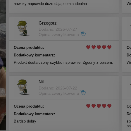
nawozy naprawdę dużo dają ziemia idealna
Ws
Grzegorz
Dodano: 2026-07-27
Opinia zweryfikowana
Ocena produktu:
Oc
Dodatkowy komentarz:
Do
Produkt dostarczony szybko i sprawnie. Zgodny z opisem.
Ws
Nil
Dodano: 2026-07-22
Opinia zweryfikowana
Ocena produktu:
Oc
Dodatkowy komentarz:
Do
Bardzo dobry
sp
pa