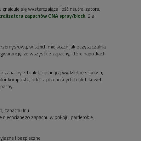
 znajduje się wystarczająca ilość neutralizatora.
tralizatora zapachów ONA spray/block
. Dla
rzemysłową, w takich miejscach jak oczyszczalnia
z gwarancję, że wszystkie zapachy, które napotkach
e zapachy z toalet, cuchnącą wydzielinę skunksa,
dór kompostu, odór z przenośnych toalet, kuwet,
pachy.
, zapachu lnu
e niechcianego zapachu w pokoju, garderobie,
zyjazne i bezpieczne