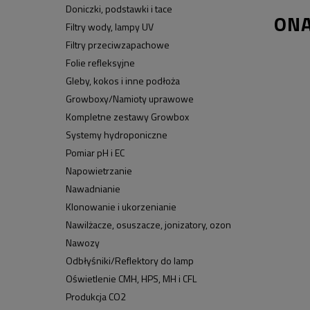
Doniczki, podstawki i tace
ONA
Filtry wody, lampy UV
Filtry przeciwzapachowe
Folie refleksyjne
Gleby, kokos i inne podłoża
Growboxy/Namioty uprawowe
Kompletne zestawy Growbox
Systemy hydroponiczne
Pomiar pH i EC
Napowietrzanie
Nawadnianie
Klonowanie i ukorzenianie
Nawilżacze, osuszacze, jonizatory, ozon
Nawozy
Odbłyśniki/Reflektory do lamp
Oświetlenie CMH, HPS, MH i CFL
Produkcja CO2