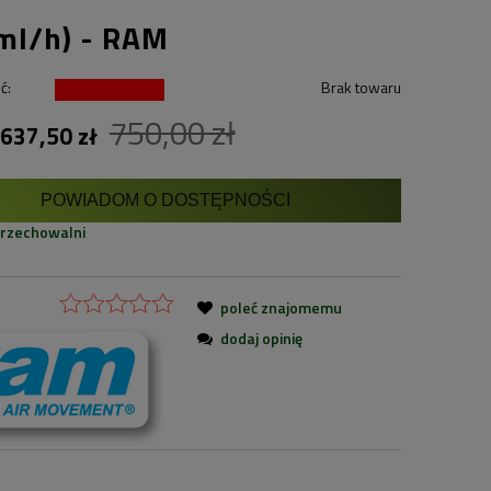
ml/h) - RAM
ć:
Brak towaru
750,00 zł
637,50 zł
POWIADOM O DOSTĘPNOŚCI
przechowalni
poleć znajomemu
dodaj opinię