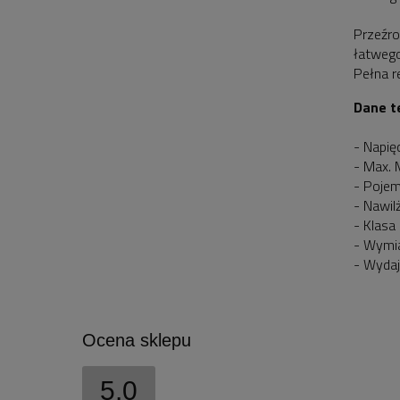
Przeźro
łatwego
Pełna r
Dane t
- Napię
- Max.
- Pojem
- Nawil
- Klasa
- Wymia
- Wydaj
Ocena sklepu
5.0