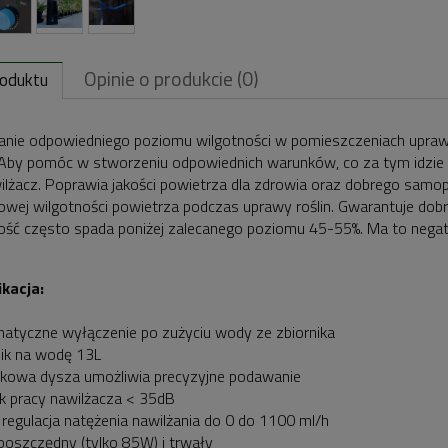
Opinie o produkcie (0)
roduktu
nie odpowiedniego poziomu wilgotności w pomieszczeniach upraw
. Aby pomóc w stworzeniu odpowiednich warunków, co za tym idzi
ilżacz. Poprawia jakości powietrza dla zdrowia oraz dobrego samo
owej wilgotności powietrza podczas uprawy roślin. Gwarantuje dob
ość często spada poniżej zalecanego poziomu 45-55%. Ma to nega
kacja:
atyczne wyłączenie po zużyciu wody ze zbiornika
nik na wodę 13L
nkowa dysza umożliwia precyzyjne podawanie
k pracy nawilżacza < 35dB
 regulacja natężenia nawilżania do 0 do 1100 ml/h
ooszczędny (tylko 85W) i trwały