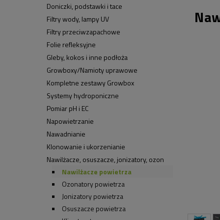
Doniczki, podstawki i tace
Naw
Filtry wody, lampy UV
Filtry przeciwzapachowe
Folie refleksyjne
Gleby, kokos i inne podłoża
Growboxy/Namioty uprawowe
Kompletne zestawy Growbox
Systemy hydroponiczne
Pomiar pH i EC
Napowietrzanie
Nawadnianie
Klonowanie i ukorzenianie
Nawilżacze, osuszacze, jonizatory, ozon
Nawilżacze powietrza
Ozonatory powietrza
Jonizatory powietrza
Osuszacze powietrza