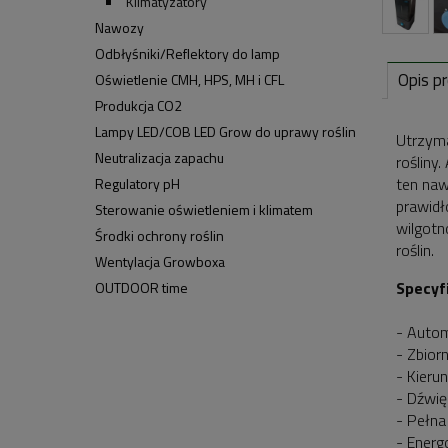
Klimatyzatory
Nawozy
Odbłyśniki/Reflektory do lamp
Opis p
Oświetlenie CMH, HPS, MH i CFL
Produkcja CO2
Lampy LED/COB LED Grow do uprawy roślin
Utrzyma
Neutralizacja zapachu
rośliny
ten naw
Regulatory pH
prawidł
Sterowanie oświetleniem i klimatem
wilgotn
Środki ochrony roślin
roślin.
Wentylacja Growboxa
Specyfi
OUTDOOR time
- Autom
- Zbior
- Kieru
- Dźwię
- Pełna
- Energ