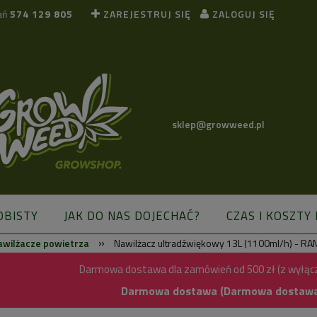
ań
574 129 805
ZAREJESTRUJ SIĘ
ZALOGUJ SIĘ
sklep@growweed.pl
OBISTY
JAK DO NAS DOJECHAĆ?
CZAS I KOSZTY
»
awilżacze powietrza
Nawilżacz ultradźwiękowy 13L (1100ml/h) - RA
BLOG
Darmowa dostawa dla zamówień od 500 zł (z wyłąc
Darmowa dostawa (Darmowa dostawa) 