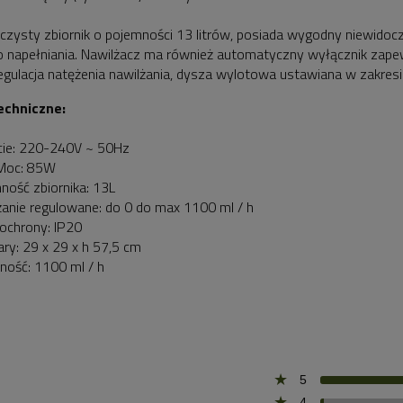
czysty zbiornik o pojemności 13 litrów, posiada wygodny niewidoc
 napełniania. Nawilżacz ma również automatyczny wyłącznik zape
egulacja natężenia nawilżania, dysza wylotowa ustawiana w zakres
echniczne:
cie: 220-240V ~ 50Hz
 Moc: 85W
ność zbiornika: 13L
żanie regulowane: do 0 do max 1100 ml / h
 ochrony: IP20
ry: 29 x 29 x h 57,5 cm
ność: 1100 ml / h
5
4