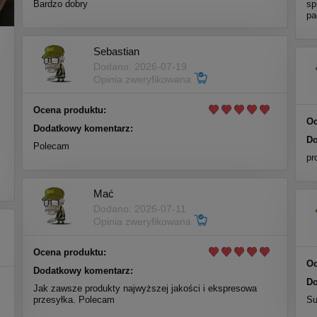
Bardzo dobry
sp
pa
Sebastian
Dodano: 2026-07-19
Opinia zweryfikowana
Ocena produktu:
Oc
Dodatkowy komentarz:
Do
Polecam
m
pr
i
Mać
Dodano: 2026-07-11
Opinia zweryfikowana
Ocena produktu:
Oc
Dodatkowy komentarz:
Do
Jak zawsze produkty najwyższej jakości i ekspresowa
przesyłka. Polecam
Su