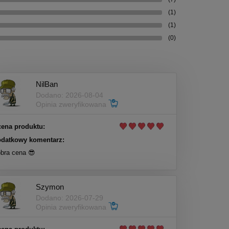
(1)
(1)
(0)
NilBan
Dodano: 2026-08-04
Opinia zweryfikowana
ena produktu:
datkowy komentarz:
bra cena 😎
Szymon
Dodano: 2026-07-29
Opinia zweryfikowana