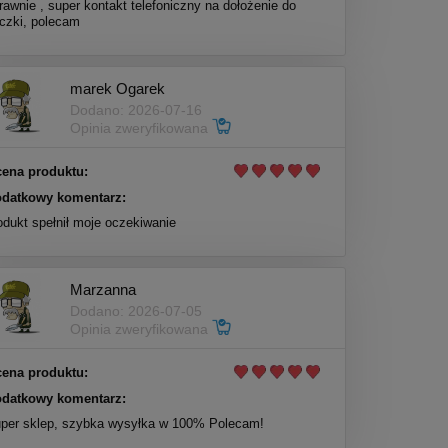
rawnie , super kontakt telefoniczny na dołożenie do
czki, polecam
marek Ogarek
Dodano: 2026-07-16
Opinia zweryfikowana
ena produktu:
datkowy komentarz:
odukt spełnił moje oczekiwanie
Marzanna
Dodano: 2026-07-05
Opinia zweryfikowana
ena produktu:
datkowy komentarz:
per sklep, szybka wysyłka w 100% Polecam!