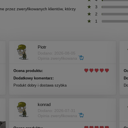
3
one przez zweryfikowanych klientów, którzy
2
1
Piotr
Dodano: 2026-08-05
Opinia zweryfikowana
Ocena produktu:
Oc
Dodatkowy komentarz:
Do
Produkt dobry i dostawa szybka
Do
konrad
Dodano: 2026-07-31
Opinia zweryfikowana