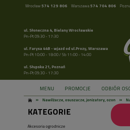
Wrocław
574 129 806
Warszawa
574 704 806
Pozn
ul. Słoneczna 4, Bielany Wrocławskie
Pn-Pt 09:30 - 17:30
ul. Farysa 44B - wjazd od ul.Prozy, Warszawa
Pn-Pt 10:00 - 18:00 / Sb 11:00 - 14:00
ul. Słupska 21, Poznań
Pn-Pt 09:30 - 17:30
MENU
PROMOCJE
ODBIÓR OS
»
»
Nawilżacze, osuszacze, jonizatory, ozon
N
KATEGORIE
Akcesoria ogrodnicze