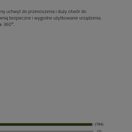
zny uchwyt do przenoszenia i duży otwór do
wnią bezpieczne i wygodne użytkowanie urządzenia.
ie 360°.
(784)
(7)