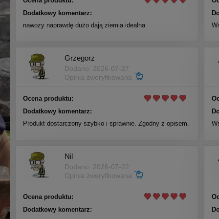
Ocena produktu:
Oc
Dodatkowy komentarz:
Do
nawozy naprawdę dużo dają ziemia idealna
Ws
Grzegorz
Dodano: 2026-07-27
Opinia zweryfikowana
Ocena produktu:
Oc
Dodatkowy komentarz:
Do
Produkt dostarczony szybko i sprawnie. Zgodny z opisem.
Ws
Nil
Dodano: 2026-07-22
Opinia zweryfikowana
Ocena produktu:
Oc
Dodatkowy komentarz:
Do