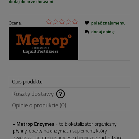
dodaj do przechowalni
Ocena:
poleć znajomemu
dodaj opinię
Opis produktu
Koszty dostawy
Cena nie zawiera
Opinie o produkcie (0)
ewentualnych kosztów
płatności
- Metrop Enzymes
- to biokatalizator organiczny,
płynny, oparty na enzymach suplement, który
zwiększa i kontroluje procesy chemiczne zachodzące