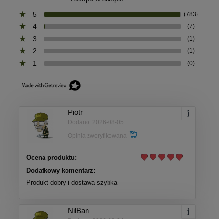
5
(783)
4
(7)
3
(1)
2
(1)
1
(0)
Piotr
Dodano: 2026-08-05
Opinia zweryfikowana
Ocena produktu:
Dodatkowy komentarz:
Produkt dobry i dostawa szybka
NilBan