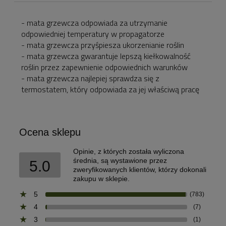
ewentualnych kosztów
płatności
- mata grzewcza odpowiada za utrzymanie
odpowiedniej temperatury w propagatorze
- mata grzewcza przyśpiesza ukorzenianie roślin
- mata grzewcza gwarantuje lepszą kiełkowalność
roślin przez zapewnienie odpowiednich warunków
- mata grzewcza najlepiej sprawdza się z
termostatem, który odpowiada za jej właściwą pracę
Ocena sklepu
Opinie, z których została wyliczona
średnia, są wystawione przez
5.0
zweryfikowanych klientów, którzy dokonali
zakupu w sklepie.
5
(783)
4
(7)
3
(1)