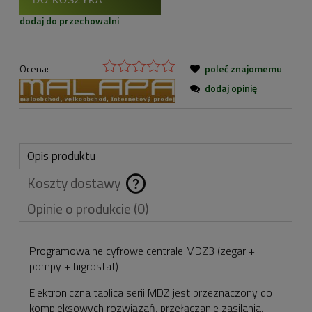
dodaj do przechowalni
Ocena:
poleć znajomemu
dodaj opinię
Opis produktu
Koszty dostawy
Cena nie zawiera
Opinie o produkcie (0)
ewentualnych kosztów
płatności
Programowalne cyfrowe centrale MDZ3 (zegar +
pompy + higrostat)
Elektroniczna tablica serii MDZ jest przeznaczony do
kompleksowych rozwiązań, przełączanie zasilania,