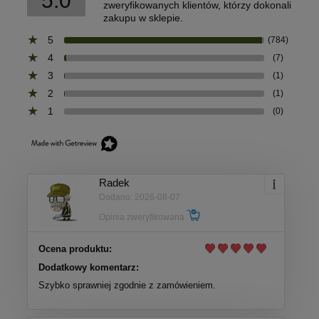
5.0
zweryfikowanych klientów, którzy dokonali
zakupu w sklepie.
5
(784)
4
(7)
3
(1)
2
(1)
1
(0)
Radek
Dodano: 2026-08-07
Opinia zweryfikowana
Ocena produktu:
Dodatkowy komentarz:
Szybko sprawniej zgodnie z zamówieniem.