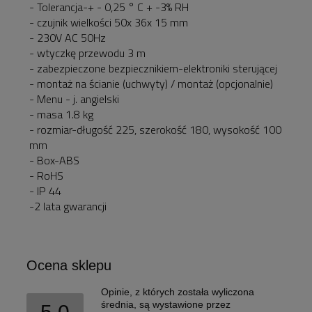
- Tolerancja-+ - 0,25 ° C + -3% RH
- czujnik wielkości 50x 36x 15 mm
- 230V AC 50Hz
- wtyczkę przewodu 3 m
- zabezpieczone bezpiecznikiem-elektroniki sterującej
- montaż na ścianie (uchwyty) / montaż (opcjonalnie)
- Menu - j. angielski
- masa 1.8 kg
- rozmiar-długość 225, szerokość 180, wysokość 100
mm
- Box-ABS
- RoHS
- IP 44
-2 lata gwarancji
Ocena sklepu
Opinie, z których została wyliczona
średnia, są wystawione przez