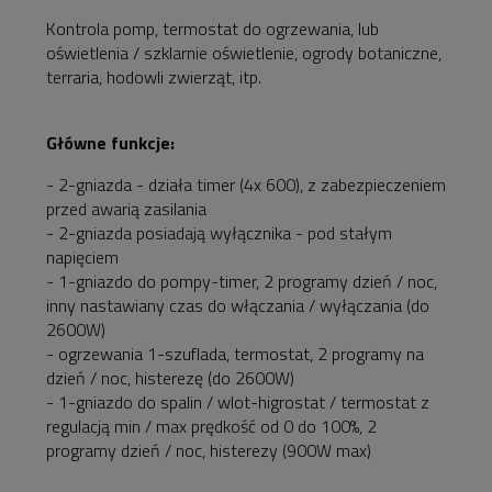
Kontrola pomp, termostat do ogrzewania, lub
oświetlenia / szklarnie oświetlenie, ogrody botaniczne,
terraria, hodowli zwierząt, itp.
Główne funkcje:
- 2-gniazda - działa timer (4x 600), z zabezpieczeniem
przed awarią zasilania
- 2-gniazda posiadają wyłącznika - pod stałym
napięciem
- 1-gniazdo do pompy-timer, 2 programy dzień / noc,
inny nastawiany czas do włączania / wyłączania (do
2600W)
- ogrzewania 1-szuflada, termostat, 2 programy na
dzień / noc, histerezę (do 2600W)
- 1-gniazdo do spalin / wlot-higrostat / termostat z
regulacją min / max prędkość od 0 do 100%, 2
programy dzień / noc, histerezy (900W max)