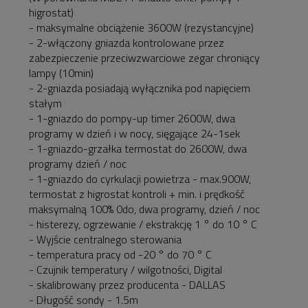
higrostat)
- maksymalne obciążenie 3600W (rezystancyjne)
- 2-włączony gniazda kontrolowane przez
zabezpieczenie przeciwzwarciowe zegar chroniący
lampy (10min)
- 2-gniazda posiadają wyłącznika pod napięciem
stałym
- 1-gniazdo do pompy-up timer 2600W, dwa
programy w dzień i w nocy, sięgające 24-1sek
- 1-gniazdo-grzałka termostat do 2600W, dwa
programy dzień / noc
- 1-gniazdo do cyrkulacji powietrza - max.900W,
termostat z higrostat kontroli + min. i prędkość
maksymalną 100% 0do, dwa programy, dzień / noc
- histerezy, ogrzewanie / ekstrakcję 1 ° do 10 ° C
- Wyjście centralnego sterowania
- temperatura pracy od -20 ° do 70 ° C
- Czujnik temperatury / wilgotności, Digital
- skalibrowany przez producenta - DALLAS
- Długość sondy - 1.5m