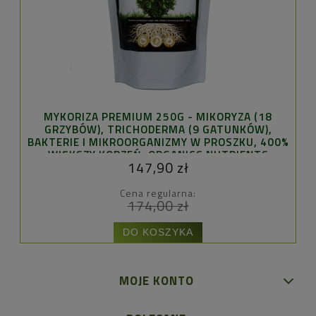
MYKORIZA PREMIUM 250G - MIKORYZA (18
GO
GRZYBÓW), TRICHODERMA (9 GATUNKÓW),
BAKTERIE I MIKROORGANIZMY W PROSZKU, 400%
WIĘKSZY KORZEŃ, ORGANICS NUTRIENTS
147,90 zł
Cena regularna:
174,00 zł
DO KOSZYKA
MOJE KONTO