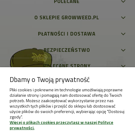
POLECANE
O SKLEPIE GROWWEED.PL
PŁATNOŚCI I DOSTAWA
BEZPIECZEŃSTWO
POLECANE STRONY
Dbamy o Twoją prywatność
Pliki cookies i pokrewne im technologie umożliwiają poprawne
działanie strony i pomagają nam dostosować ofertę do Twoich
potrzeb. Możesz zaakceptować wykorzystanie przez nas
wszystkich tych plików i przejść do sklepu lub dostosować
użycie plików do swoich preferencji, wybierając opcję "Dostosuj
zgody".
Więcej o plikach cookies przeczytasz w naszej Polityce
prywatności.