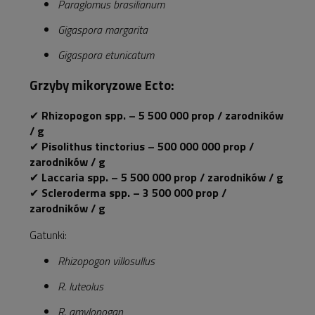
Paraglomus brasilianum
Gigaspora margarita
Gigaspora etunicatum
Grzyby mikoryzowe Ecto:
✔
Rhizopogon spp. – 5 500 000 prop / zarodników
/ g
✔
Pisolithus tinctorius – 500 000 000 prop /
zarodników / g
✔
Laccaria spp. – 5 500 000 prop / zarodników / g
✔
Scleroderma spp. – 3 500 000 prop /
zarodników / g
Gatunki:
Rhizopogon villosullus
R. luteolus
R. amylopogan