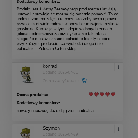
Dodatkowy komentarz:
Produkt jest świetny.Zestawy tego producenta ułatwiają
uprawe i sprawiają że mozna się świetnie pobawić .To co
umieszczam na zdjęciu to podstawa żeby twoja uprawa
przynosila ci wiele radosci w sposobie rozwijania roślin w
growboxie.Kupisz je w tym sklepie w dobrych cenach
,placąc jednorazowo za przesyłkę a nie tak jak na
allegro że musisz czasami opłacić te koszty osobno
przy każdym produkcie ,co wychodzi drogo i nie
opłacalnie . Polecam Ci ten sklep .
konrad
Dodano: 2026-07-31
Opinia zweryfikowana
Ocena produktu:
Dodatkowy komentarz:
nawozy naprawdę dużo dają ziemia idealna
Szymon
Dodano: 2026-07-29