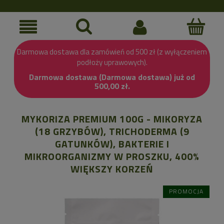
Darmowa dostawa dla zamówień od 500 zł (z wyłączeniem
podłoży uprawowych).
Darmowa dostawa (Darmowa dostawa) już od
500,00 zł.
MYKORIZA PREMIUM 100G - MIKORYZA
(18 GRZYBÓW), TRICHODERMA (9
GATUNKÓW), BAKTERIE I
MIKROORGANIZMY W PROSZKU, 400%
WIĘKSZY KORZEŃ
PROMOCJA