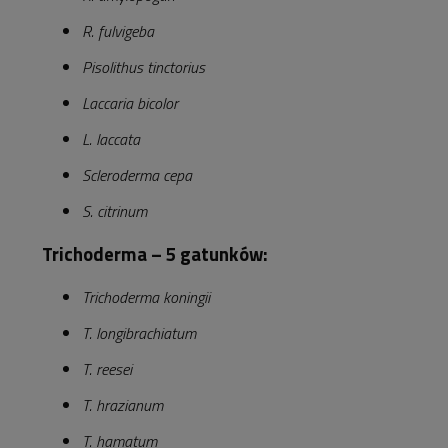
R. fulvigeba
Pisolithus tinctorius
Laccaria bicolor
L. laccata
Scleroderma cepa
S. citrinum
Trichoderma – 5 gatunków:
Trichoderma koningii
T. longibrachiatum
T. reesei
T. hrazianum
T. hamatum