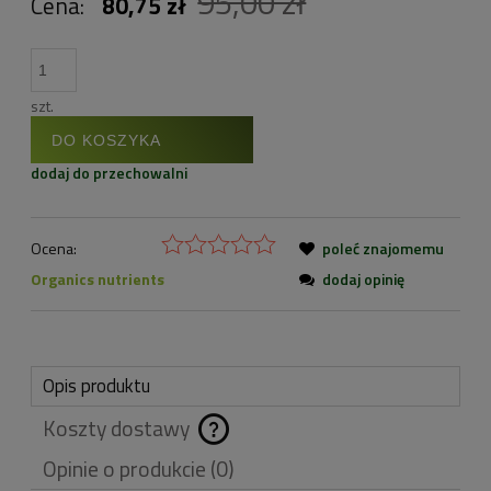
95,00 zł
Cena:
80,75 zł
szt.
DO KOSZYKA
dodaj do przechowalni
Ocena:
poleć znajomemu
Organics nutrients
dodaj opinię
Opis produktu
Koszty dostawy
Cena nie zawiera
Opinie o produkcie (0)
ewentualnych kosztów