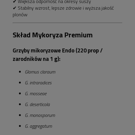
✔ Większa odporność na okresy suszy
✔ Stabilny wzrost, lepsze zdrowie i wyższa jakość
plonów
Skład Mykoryza Premium
Grzyby mikoryzowe Endo (220 prop /
zarodników na 1 g):
Glomus claraum
G. intraradices
G. mosseae
G. deserticola
G. monosporum
G. aggregatum