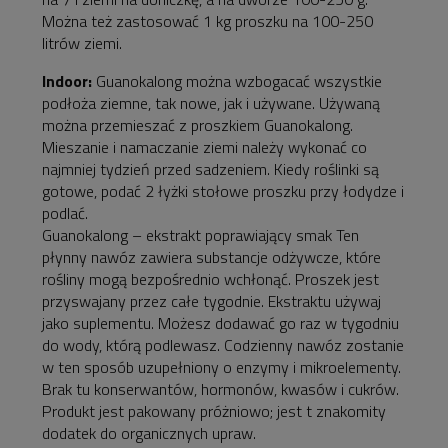
Można też zastosować 1 kg proszku na 100-250
litrów ziemi.
Indoor:
Guanokalong można wzbogacać wszystkie
podłoża ziemne, tak nowe, jak i używane. Używaną
można przemieszać z proszkiem Guanokalong.
Mieszanie i namaczanie ziemi należy wykonać co
najmniej tydzień przed sadzeniem. Kiedy roślinki są
gotowe, podać 2 łyżki stołowe proszku przy łodydze i
podlać.
Guanokalong – ekstrakt poprawiający smak Ten
płynny nawóz zawiera substancje odżywcze, które
rośliny mogą bezpośrednio wchłonąć. Proszek jest
przyswajany przez całe tygodnie. Ekstraktu używaj
jako suplementu. Możesz dodawać go raz w tygodniu
do wody, którą podlewasz. Codzienny nawóz zostanie
w ten sposób uzupełniony o enzymy i mikroelementy.
Brak tu konserwantów, hormonów, kwasów i cukrów.
Produkt jest pakowany próżniowo; jest t znakomity
dodatek do organicznych upraw.