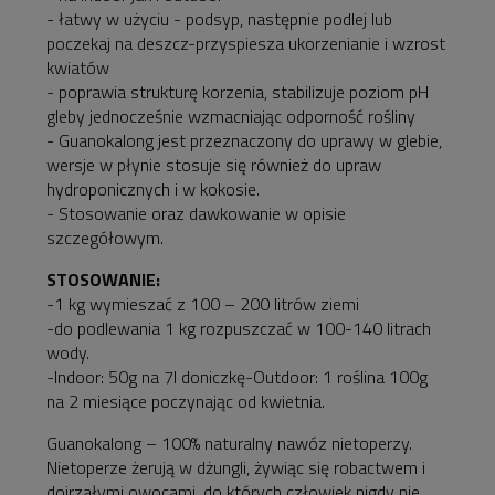
- łatwy w użyciu - podsyp, następnie podlej lub
poczekaj na deszcz-przyspiesza ukorzenianie i wzrost
kwiatów
- poprawia strukturę korzenia, stabilizuje poziom pH
gleby jednocześnie wzmacniając odporność rośliny
- Guanokalong jest przeznaczony do uprawy w glebie,
wersje w płynie stosuje się również do upraw
hydroponicznych i w kokosie.
- Stosowanie oraz dawkowanie w opisie
szczegółowym.
STOSOWANIE:
-1 kg wymieszać z 100 – 200 litrów ziemi
-do podlewania 1 kg rozpuszczać w 100-140 litrach
wody.
-Indoor: 50g na 7l doniczkę-Outdoor: 1 roślina 100g
na 2 miesiące poczynając od kwietnia.
Guanokalong – 100% naturalny nawóz nietoperzy.
Nietoperze żerują w dżungli, żywiąc się robactwem i
dojrzałymi owocami, do których człowiek nigdy nie