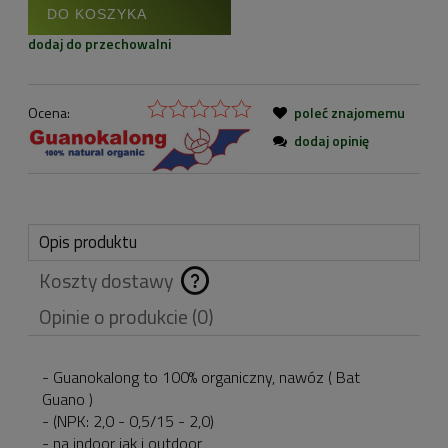
DO KOSZYKA
dodaj do przechowalni
Ocena:
poleć znajomemu
dodaj opinię
Opis produktu
Koszty dostawy
Cena nie zawiera
Opinie o produkcie (0)
ewentualnych kosztów
płatności
- Guanokalong to 100% organiczny, nawóz ( Bat
Guano )
- (NPK: 2,0 - 0,5/15 - 2,0)
- na indoor jak i outdoor