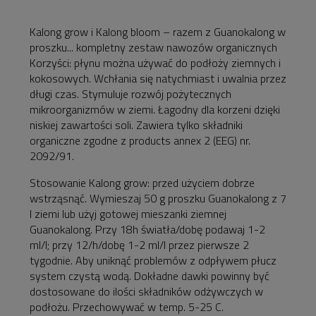
Kalong grow i Kalong bloom – razem z Guanokalong w
proszku... kompletny zestaw nawozów organicznych
Korzyści: płynu można używać do podłoży ziemnych i
kokosowych. Wchłania się natychmiast i uwalnia przez
długi czas. Stymuluje rozwój pożytecznych
mikroorganizmów w ziemi. Łagodny dla korzeni dzięki
niskiej zawartości soli. Zawiera tylko składniki
organiczne zgodne z products annex 2 (EEG) nr.
2092/91.
Stosowanie Kalong grow: przed użyciem dobrze
wstrząsnąć. Wymieszaj 50 g proszku Guanokalong z 7
l ziemi lub użyj gotowej mieszanki ziemnej
Guanokalong. Przy 18h światła/dobę podawaj 1-2
ml/l; przy 12/h/dobę 1-2 ml/l przez pierwsze 2
tygodnie. Aby uniknąć problemów z odpływem płucz
system czystą wodą. Dokładne dawki powinny być
dostosowane do ilości składników odżywczych w
podłożu. Przechowywać w temp. 5-25 C.