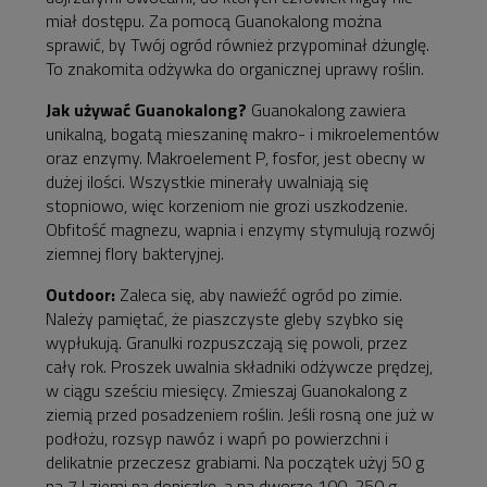
miał dostępu. Za pomocą Guanokalong można
sprawić, by Twój ogród również przypominał dżunglę.
To znakomita odżywka do organicznej uprawy roślin.
Jak używać Guanokalong?
Guanokalong zawiera
unikalną, bogatą mieszaninę makro- i mikroelementów
oraz enzymy. Makroelement P, fosfor, jest obecny w
dużej ilości. Wszystkie minerały uwalniają się
stopniowo, więc korzeniom nie grozi uszkodzenie.
Obfitość magnezu, wapnia i enzymy stymulują rozwój
ziemnej flory bakteryjnej.
Outdoor:
Zaleca się, aby nawieźć ogród po zimie.
Należy pamiętać, że piaszczyste gleby szybko się
wypłukują. Granulki rozpuszczają się powoli, przez
cały rok. Proszek uwalnia składniki odżywcze prędzej,
w ciągu sześciu miesięcy. Zmieszaj Guanokalong z
ziemią przed posadzeniem roślin. Jeśli rosną one już w
podłożu, rozsyp nawóz i wapń po powierzchni i
delikatnie przeczesz grabiami. Na początek użyj 50 g
na 7 l ziemi na doniczkę, a na dworze 100-250 g.