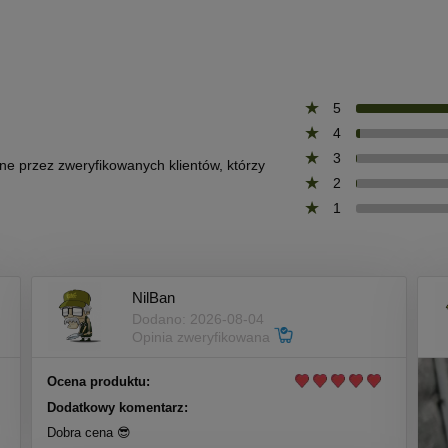
5
4
3
one przez zweryfikowanych klientów, którzy
2
1
NilBan
Dodano: 2026-08-04
Opinia zweryfikowana
Ocena produktu:
Dodatkowy komentarz:
Dobra cena 😎