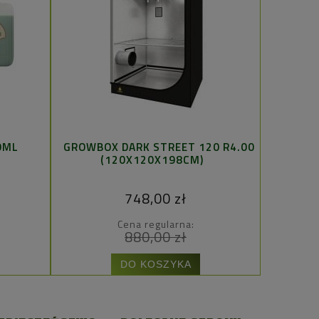
0ML
GROWBOX DARK STREET 120 R4.00
ZIEMIA 
(120X120X198CM)
748,00 zł
Cena regularna:
880,00 zł
DO KOSZYKA