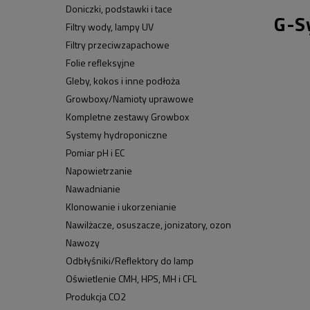
Doniczki, podstawki i tace
G-S
Filtry wody, lampy UV
Filtry przeciwzapachowe
Folie refleksyjne
Gleby, kokos i inne podłoża
Growboxy/Namioty uprawowe
Kompletne zestawy Growbox
Systemy hydroponiczne
Pomiar pH i EC
Napowietrzanie
Nawadnianie
Klonowanie i ukorzenianie
Nawilżacze, osuszacze, jonizatory, ozon
Nawozy
Odbłyśniki/Reflektory do lamp
Oświetlenie CMH, HPS, MH i CFL
Produkcja CO2