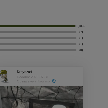
(783)
(7)
(1)
(1)
(0)
Krzysztof
Dodano: 2026-07-31
Opinia zweryfikowana