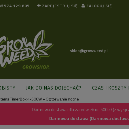
ań
574 129 805
ZAREJESTRUJ SIĘ
ZALOGUJ SIĘ
sklep@growweed.pl
OBISTY
JAK DO NAS DOJECHAĆ?
CZAS I KOSZTY
stems TimerBox 4x600W + Ogrzewanie nocne
BLOG
Darmowa dostawa dla zamówień od 500 zł (z wyłąc
Darmowa dostawa (Darmowa dostawa) 