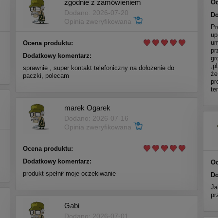
zgodnie z zamówieniem
Oc
Dodano: 2026-07-20
Do
Opinia zweryfikowana
Pr
up
um
Ocena produktu:
pr
Dodatkowy komentarz:
gr
,p
sprawnie , super kontakt telefoniczny na dołożenie do
że
paczki, polecam
pr
te
marek Ogarek
Dodano: 2026-07-16
Opinia zweryfikowana
Ocena produktu:
Dodatkowy komentarz:
Oc
produkt spełnił moje oczekiwanie
Do
Ja
pr
Gabi
Dodano: 2026-07-01