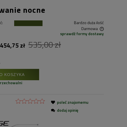
wanie nocne
ć:
Bardzo duża ilość
Darmowa
sprawdź formy dostawy
Cena nie zawiera ewentualnych kosztów
535,00 zł
454,75 zł
płatności
.
O KOSZYKA
przechowalni
poleć znajomemu
dodaj opinię