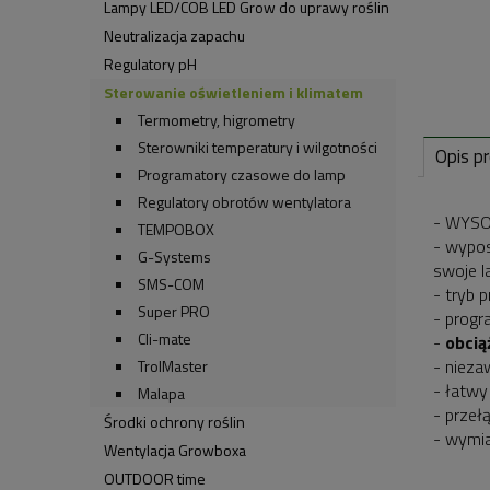
Lampy LED/COB LED Grow do uprawy roślin
Neutralizacja zapachu
Regulatory pH
Sterowanie oświetleniem i klimatem
Termometry, higrometry
Sterowniki temperatury i wilgotności
Opis p
Programatory czasowe do lamp
Regulatory obrotów wentylatora
- WYSO
TEMPOBOX
- wypos
G-Systems
swoje 
SMS-COM
- tryb 
Super PRO
- progr
Cli-mate
-
obcią
- nieza
TrolMaster
- łatwy
Malapa
- przeł
Środki ochrony roślin
- wymia
Wentylacja Growboxa
OUTDOOR time