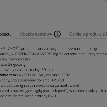
Koszty dostawy
Opinie o produkcie 
roduktu
Cena nie zawiera
KIEJ JAKOŚCI programator czasowy z podtrzymaniem pamięci
ażony w PRZEKAŹNIK ABSORBUJĄCY uderzenie prądu przy starcie 
ewentualnych
lampy równocześnie
kosztów płatnośc
pracy: 24 godziny
amowany czas minimalny: 30 minut
żenie max:
4 x 600 W, 16A , zasilanie: 230V
wodny, przystosowany do lamp HPS i MH
 w obsłudze (gniazda i wtyczka są zamontowane)
ączniki umożliwiające ciągłą pracę lub postój w czterech rodzajach 
ry 23x15x7cm, klasa ochrony IP40