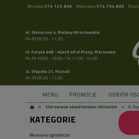
Wrocław
574 129 806
Warszawa
574 704 806
Pozn
ul. Słoneczna 4, Bielany Wrocławskie
Pn-Pt 09:30 - 17:30
ul. Farysa 44B - wjazd od ul.Prozy, Warszawa
Pn-Pt 10:00 - 18:00 / Sb 11:00 - 14:00
ul. Słupska 21, Poznań
Pn-Pt 09:30 - 17:30
MENU
PROMOCJE
ODBIÓR OS
»
»
Sterowanie oświetleniem i klimatem
G-Sy
KATEGORIE
Akcesoria ogrodnicze