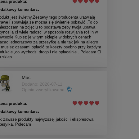
ena produktu:
datkowy komentarz:
odukt jest świetny.Zestawy tego producenta ułatwiają
rawe i sprawiają że mozna się świetnie pobawić .To co
ieszczam na zdjęciu to podstawa żeby twoja uprawa
zynosila ci wiele radosci w sposobie rozwijania roślin w
owboxie.Kupisz je w tym sklepie w dobrych cenach
lacąc jednorazowo za przesyłkę a nie tak jak na allegro
 musisz czasami opłacić te koszty osobno przy każdym
odukcie ,co wychodzi drogo i nie opłacalnie . Polecam Ci
n sklep .
Mać
Dodano: 2026-07-11
Opinia zweryfikowana
ena produktu:
datkowy komentarz:
k zawsze produkty najwyższej jakości i ekspresowa
zesyłka. Polecam