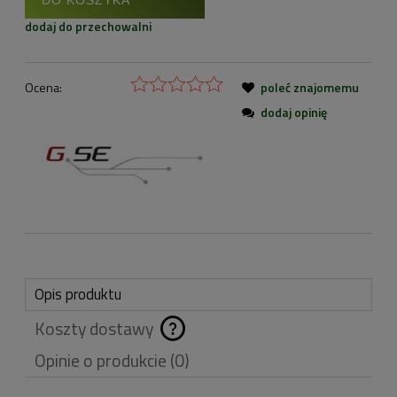
dodaj do przechowalni
Ocena:
poleć znajomemu
dodaj opinię
Opis produktu
Koszty dostawy
Cena nie zawiera
Opinie o produkcie (0)
ewentualnych kosztów