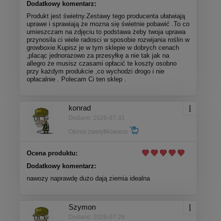
Dodatkowy komentarz:
Produkt jest świetny.Zestawy tego producenta ułatwiają
uprawe i sprawiają że mozna się świetnie pobawić .To co
umieszczam na zdjęciu to podstawa żeby twoja uprawa
przynosila ci wiele radosci w sposobie rozwijania roślin w
growboxie.Kupisz je w tym sklepie w dobrych cenach
,placąc jednorazowo za przesyłkę a nie tak jak na
allegro że musisz czasami opłacić te koszty osobno
przy każdym produkcie ,co wychodzi drogo i nie
opłacalnie . Polecam Ci ten sklep .
konrad
Dodano: 2026-07-31
Opinia zweryfikowana
Ocena produktu:
Dodatkowy komentarz:
nawozy naprawdę dużo dają ziemia idealna
Szymon
Dodano: 2026-07-29