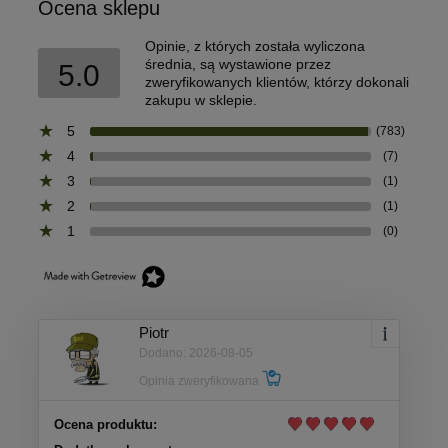
Ocena sklepu
Opinie, z których została wyliczona
średnia, są wystawione przez
5.0
zweryfikowanych klientów, którzy dokonali
zakupu w sklepie.
5
(783)
4
(7)
3
(1)
2
(1)
1
(0)
Piotr
Dodano: 2026-08-05
Opinia zweryfikowana
Ocena produktu: