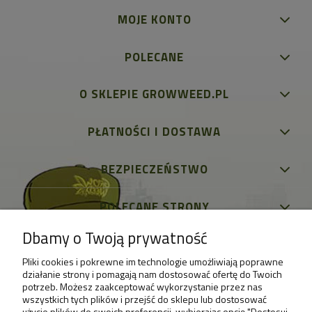
MOJE KONTO
POLECANE
O SKLEPIE GROWWEED.PL
PŁATNOŚCI I DOSTAWA
BEZPIECZEŃSTWO
POLECANE STRONY
Dbamy o Twoją prywatność
Pliki cookies i pokrewne im technologie umożliwiają poprawne
działanie strony i pomagają nam dostosować ofertę do Twoich
potrzeb. Możesz zaakceptować wykorzystanie przez nas
wszystkich tych plików i przejść do sklepu lub dostosować
użycie plików do swoich preferencji, wybierając opcję "Dostosuj