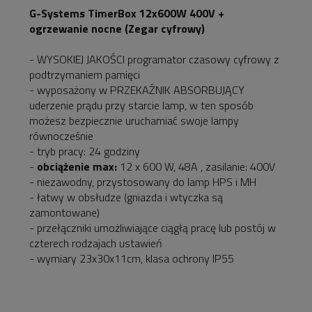
płatności
G-Systems TimerBox 12x600W 400V +
ogrzewanie nocne (Zegar cyfrowy)
- WYSOKIEJ JAKOŚCI programator czasowy cyfrowy z
podtrzymaniem pamięci
- wyposażony w PRZEKAŹNIK ABSORBUJĄCY
uderzenie prądu przy starcie lamp, w ten sposób
możesz bezpiecznie uruchamiać swoje lampy
równocześnie
- tryb pracy: 24 godziny
-
obciążenie max:
12 x 600 W, 48A , zasilanie: 400V
- niezawodny, przystosowany do lamp HPS i MH
- łatwy w obsłudze (gniazda i wtyczka są
zamontowane)
- przełączniki umożliwiające ciągłą pracę lub postój w
czterech rodzajach ustawień
- wymiary 23x30x11cm, klasa ochrony IP55