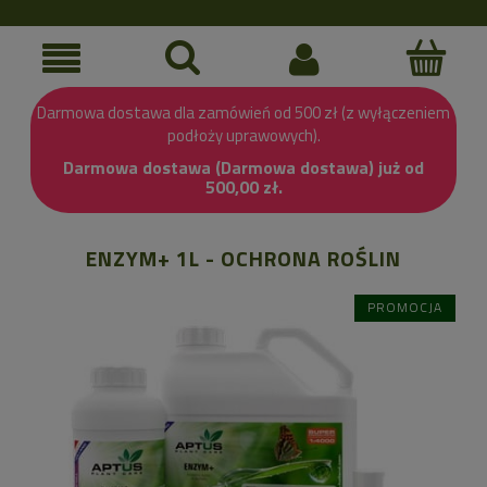
Darmowa dostawa dla zamówień od 500 zł (z wyłączeniem
podłoży uprawowych).
Darmowa dostawa (Darmowa dostawa) już od
500,00 zł.
ENZYM+ 1L - OCHRONA ROŚLIN
PROMOCJA