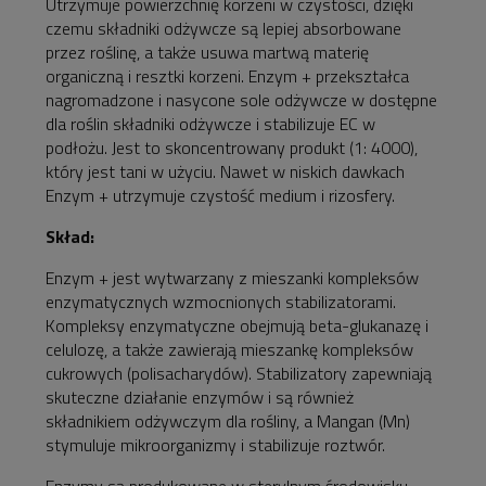
Utrzymuje powierzchnię korzeni w czystości, dzięki
czemu składniki odżywcze są lepiej absorbowane
przez roślinę, a także usuwa martwą materię
organiczną i resztki korzeni. Enzym + przekształca
nagromadzone i nasycone sole odżywcze w dostępne
dla roślin składniki odżywcze i stabilizuje EC w
podłożu. Jest to skoncentrowany produkt (1: 4000),
który jest tani w użyciu. Nawet w niskich dawkach
Enzym + utrzymuje czystość medium i rizosfery.
Skład:
Enzym + jest wytwarzany z mieszanki kompleksów
enzymatycznych wzmocnionych stabilizatorami.
Kompleksy enzymatyczne obejmują beta-glukanazę i
celulozę, a także zawierają mieszankę kompleksów
cukrowych (polisacharydów). Stabilizatory zapewniają
skuteczne działanie enzymów i są również
składnikiem odżywczym dla rośliny, a Mangan (Mn)
stymuluje mikroorganizmy i stabilizuje roztwór.
Enzymy są produkowane w sterylnym środowisku,