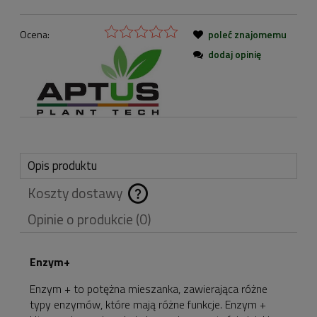
Ocena:
poleć znajomemu
dodaj opinię
Opis produktu
Koszty dostawy
Cena nie zawiera
Opinie o produkcie (0)
ewentualnych kosztów
płatności
Enzym+
Enzym + to potężna mieszanka, zawierająca różne
typy enzymów, które mają różne funkcje. Enzym +