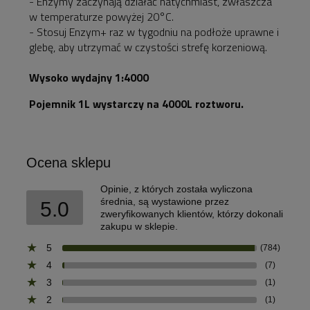
- Enzymy zaczynają działać natychmiast, zwłaszcza
w temperaturze powyżej 20°C.
- Stosuj Enzym+ raz w tygodniu na podłoże uprawne i
glebę, aby utrzymać w czystości strefę korzeniową.
Wysoko wydajny 1:4000
Pojemnik 1L wystarczy na 4000L roztworu.
Ocena sklepu
Opinie, z których została wyliczona
średnia, są wystawione przez
5.0
zweryfikowanych klientów, którzy dokonali
zakupu w sklepie.
5
(784)
4
(7)
3
(1)
2
(1)