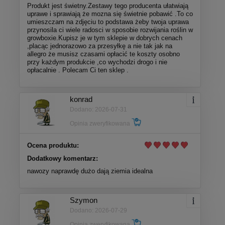
Produkt jest świetny.Zestawy tego producenta ułatwiają
uprawe i sprawiają że mozna się świetnie pobawić .To co
umieszczam na zdjęciu to podstawa żeby twoja uprawa
przynosila ci wiele radosci w sposobie rozwijania roślin w
growboxie.Kupisz je w tym sklepie w dobrych cenach
,placąc jednorazowo za przesyłkę a nie tak jak na
allegro że musisz czasami opłacić te koszty osobno
przy każdym produkcie ,co wychodzi drogo i nie
opłacalnie . Polecam Ci ten sklep .
konrad
Dodano: 2026-07-31
Opinia zweryfikowana
Ocena produktu:
Dodatkowy komentarz:
nawozy naprawdę dużo dają ziemia idealna
Szymon
Dodano: 2026-07-29
Opinia zweryfikowana