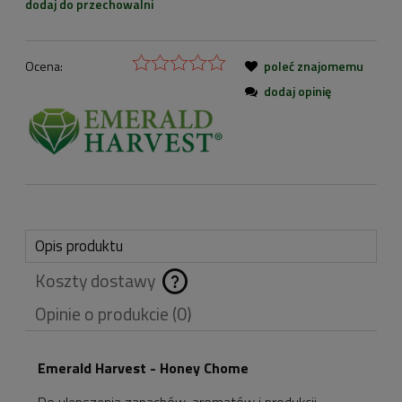
dodaj do przechowalni
Ocena:
poleć znajomemu
dodaj opinię
Opis produktu
Koszty dostawy
Cena nie zawiera
Opinie o produkcie (0)
ewentualnych kosztów
płatności
Emerald Harvest - Honey Chome
Do ulepszenia zapachów, aromatów i produkcji