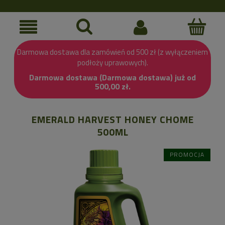
Darmowa dostawa dla zamówień od 500 zł (z wyłączeniem
podłoży uprawowych).
Darmowa dostawa (Darmowa dostawa) już od
500,00 zł.
EMERALD HARVEST HONEY CHOME
500ML
PROMOCJA