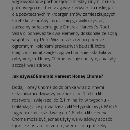
węglowodanów pochodzących między innymi z cukru
palmowego i nektaru z agawy zarówno dla roślin, jak i
dla pożytecznych mikroorganizmów zamieszkujących
strefę korzeni. Aby jak najlepiej go wykorzystać,
zalecamy połączenie go z Emerald Harvest's Root
Wizard, ponieważ te dwa elementy doskonale ze sobą
współpracują. Root Wizard zaszczepia podłoże
ogromnymi koloniami przyjaznych bakterii, które
(między innymi) zwiększają wchłanianie składników
odżywczych. Honey Chome pracuje nad tym, aby były
szczęśliwe i zdrowe.
Jak używać Emerald Harvest Honey Chome?
Dodaj Honey Chome do zbiornika wraz z innymi
składnikami odżywczymi. Zacznij od 1 ml na litr
roztworu i zwiększaj do 2,1 ml na litr w tygodniu 7
(zakładając, że prowadzisz cykl 9-tygodniowy). W 8 i 9
tygodniu zmniejsz dawkę do 1,6 ml na litr. Honey
Chome może być jednak użyty we właściwy sposób,
łącznie z ostatnim rzutem, więc nie ma potrzeby