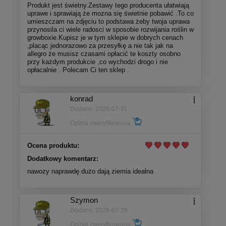
Produkt jest świetny.Zestawy tego producenta ułatwiają
uprawe i sprawiają że mozna się świetnie pobawić .To co
umieszczam na zdjęciu to podstawa żeby twoja uprawa
przynosila ci wiele radosci w sposobie rozwijania roślin w
growboxie.Kupisz je w tym sklepie w dobrych cenach
,placąc jednorazowo za przesyłkę a nie tak jak na
allegro że musisz czasami opłacić te koszty osobno
przy każdym produkcie ,co wychodzi drogo i nie
opłacalnie . Polecam Ci ten sklep .
konrad
Dodano: 2026-07-31
Opinia zweryfikowana
Ocena produktu:
Dodatkowy komentarz:
nawozy naprawdę dużo dają ziemia idealna
Szymon
Dodano: 2026-07-29
Opinia zweryfikowana