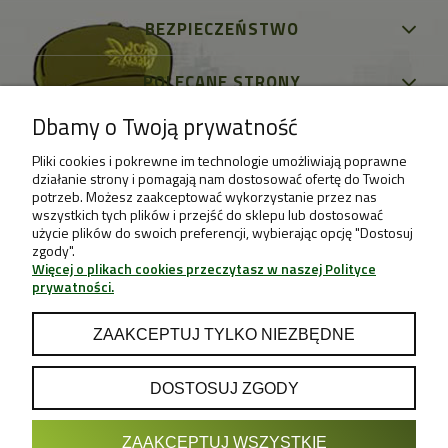
BEZPIECZEŃSTWO
POLECANE STRONY
Dbamy o Twoją prywatność
Pliki cookies i pokrewne im technologie umożliwiają poprawne
działanie strony i pomagają nam dostosować ofertę do Twoich
potrzeb. Możesz zaakceptować wykorzystanie przez nas
wszystkich tych plików i przejść do sklepu lub dostosować
użycie plików do swoich preferencji, wybierając opcję "Dostosuj
zgody".
Więcej o plikach cookies przeczytasz w naszej Polityce
prywatności.
ZAAKCEPTUJ TYLKO NIEZBĘDNE
DOSTOSUJ ZGODY
POKAŻ PEŁNĄ WERSJĘ STRONY
ZAAKCEPTUJ WSZYSTKIE