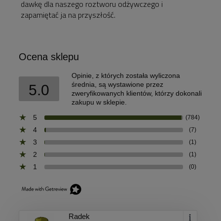
dawkę dla naszego roztworu odżywczego i
zapamiętać ja na przyszłość.
Ocena sklepu
Opinie, z których została wyliczona
średnia, są wystawione przez
5.0
zweryfikowanych klientów, którzy dokonali
zakupu w sklepie.
5
(784)
4
(7)
3
(1)
2
(1)
1
(0)
Radek