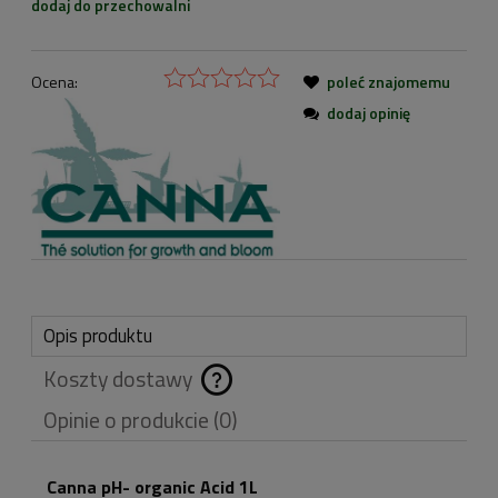
dodaj do przechowalni
Ocena:
poleć znajomemu
dodaj opinię
Opis produktu
Koszty dostawy
Cena nie zawiera
Opinie o produkcie (0)
ewentualnych kosztów
płatności
Canna pH- organic Acid 1L