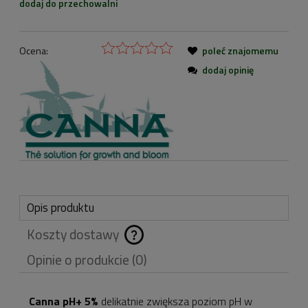
dodaj do przechowalni
Ocena:
poleć znajomemu
dodaj opinię
Opis produktu
Koszty dostawy
Cena nie zawiera
Opinie o produkcie (0)
ewentualnych kosztów
płatności
Canna pH+ 5%
delikatnie zwiększa poziom pH w