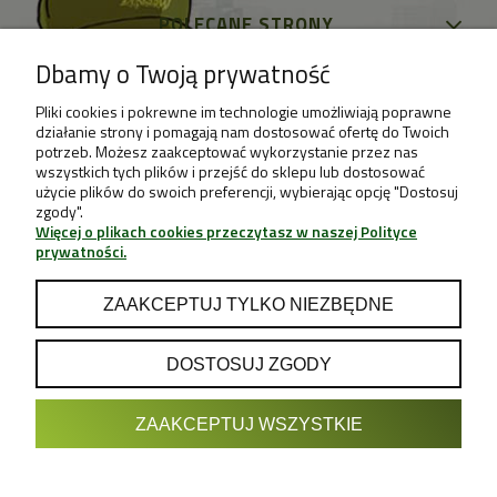
POLECANE STRONY
Dbamy o Twoją prywatność
Pliki cookies i pokrewne im technologie umożliwiają poprawne
działanie strony i pomagają nam dostosować ofertę do Twoich
potrzeb. Możesz zaakceptować wykorzystanie przez nas
wszystkich tych plików i przejść do sklepu lub dostosować
użycie plików do swoich preferencji, wybierając opcję "Dostosuj
zgody".
Więcej o plikach cookies przeczytasz w naszej Polityce
prywatności.
ZAAKCEPTUJ TYLKO NIEZBĘDNE
DOSTOSUJ ZGODY
POKAŻ PEŁNĄ WERSJĘ STRONY
ZAAKCEPTUJ WSZYSTKIE
Sklep internetowy Shoper.pl
Projekt & Support:
GRUPA