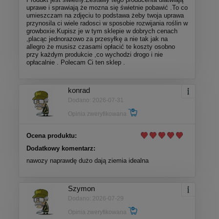
uprawe i sprawiają że mozna się świetnie pobawić .To co
umieszczam na zdjęciu to podstawa żeby twoja uprawa
przynosila ci wiele radosci w sposobie rozwijania roślin w
growboxie.Kupisz je w tym sklepie w dobrych cenach
,placąc jednorazowo za przesyłkę a nie tak jak na
allegro że musisz czasami opłacić te koszty osobno
przy każdym produkcie ,co wychodzi drogo i nie
opłacalnie . Polecam Ci ten sklep .
konrad
Dodano: 2026-07-31
Opinia zweryfikowana
Ocena produktu:
Dodatkowy komentarz:
nawozy naprawdę dużo dają ziemia idealna
Szymon
Dodano: 2026-07-29
Opinia zweryfikowana