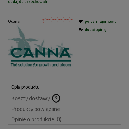
dodaj do przechowalni
Ocena:
poleć znajomemu
dodaj opinię
Opis produktu
Koszty dostawy
Cena nie zawiera
Produkty powiązane
ewentualnych kosztów
Opinie o produkcie (0)
płatności