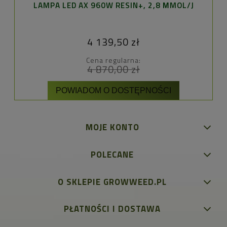
LAMPA LED AX 960W RESIN+, 2,8 ΜMOL/J
LA
4 139,50 zł
Cena regularna:
4 870,00 zł
POWIADOM O DOSTĘPNOŚCI
MOJE KONTO
POLECANE
O SKLEPIE GROWWEED.PL
PŁATNOŚCI I DOSTAWA