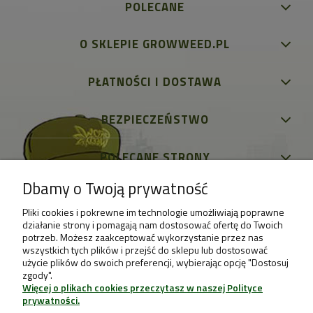
POLECANE
O SKLEPIE GROWWEED.PL
PŁATNOŚCI I DOSTAWA
BEZPIECZEŃSTWO
POLECANE STRONY
Dbamy o Twoją prywatność
Pliki cookies i pokrewne im technologie umożliwiają poprawne
działanie strony i pomagają nam dostosować ofertę do Twoich
potrzeb. Możesz zaakceptować wykorzystanie przez nas
wszystkich tych plików i przejść do sklepu lub dostosować
użycie plików do swoich preferencji, wybierając opcję "Dostosuj
zgody".
Więcej o plikach cookies przeczytasz w naszej Polityce
prywatności.