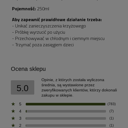
Pojemność:
250ml
Aby zapewnić prawidłowe działanie trzeba:
- Unikać zanieczyszczenia krzyżowego
- Próbkę wyrzucić po użyciu
- Przechowywać w chłodnym i ciemnym miejscu
- Trzymać poza zasięgiem dzieci
Ocena sklepu
Opinie, z których została wyliczona
średnia, są wystawione przez
5.0
zweryfikowanych klientów, którzy dokonali
zakupu w sklepie.
5
(783)
4
(7)
3
(1)
2
(1)