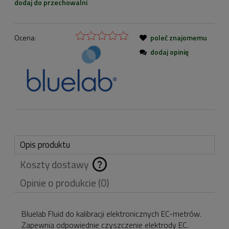
dodaj do przechowalni
Ocena:
poleć znajomemu
dodaj opinię
Opis produktu
Koszty dostawy
Cena nie zawiera
Opinie o produkcie (0)
ewentualnych kosztów
płatności
Bluelab Fluid do kalibracji elektronicznych EC-metrów.
Zapewnia odpowiednie czyszczenie elektrody EC.