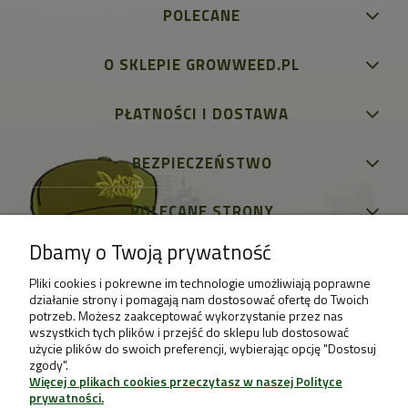
POLECANE
O SKLEPIE GROWWEED.PL
PŁATNOŚCI I DOSTAWA
BEZPIECZEŃSTWO
POLECANE STRONY
Dbamy o Twoją prywatność
Pliki cookies i pokrewne im technologie umożliwiają poprawne
działanie strony i pomagają nam dostosować ofertę do Twoich
potrzeb. Możesz zaakceptować wykorzystanie przez nas
wszystkich tych plików i przejść do sklepu lub dostosować
użycie plików do swoich preferencji, wybierając opcję "Dostosuj
zgody".
Więcej o plikach cookies przeczytasz w naszej Polityce
prywatności.