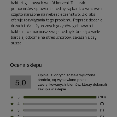
bakterii glebowych wokół korzeni. Ten brak
pomocników sprawia, że rośliny są bardzo wrażliwe i
często narażone na niebezpieczeństwo. BioTabs
oferuje rozwiązania tego problemu. Poprzez dodanie
dużych ilości użytecznych grzybów glebowych i
bakterii , wzmacniasz swoje rośliny,które są o wiele
bardziej odporne na stres ,choroby, zakażenia czy
susze.
Ocena sklepu
Opinie, z których została wyliczona
średnia, są wystawione przez
5.0
zweryfikowanych klientów, którzy dokonali
zakupu w sklepie.
5
(783)
4
(7)
3
(1)
2
(1)