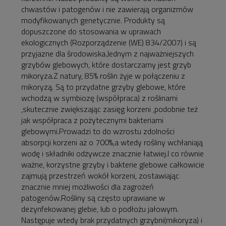
chwastów i patogenów i nie zawierają organizmów
modyfikowanych genetycznie. Produkty są
dopuszczone do stosowania w uprawach
ekologicznych (Rozporządzenie (WE) 834/2007) i są
przyjazne dla środowiska.Jednym z najważniejszych
grzybów glebowych, które dostarczamy jest grzyb
mikoryza.Z natury, 85% roślin żyje w połączeniu z
mikoryzą. Są to przydatne grzyby glebowe, które
wchodzą w symbiozę (współpraca) z roślinami
,skutecznie zwiększając zasięg korzeni ,podobnie też
jak współpraca z pożytecznymi bakteriami
glebowymi.Prowadzi to do wzrostu zdolności
absorpcji korzeni aż o 700%,a wtedy rośliny wchłaniają
wodę i składniki odżywcze znacznie łatwiej.I co równie
ważne, korzystne grzyby i bakterie glebowe całkowicie
zajmują przestrzeń wokół korzeni, zostawiając
znacznie mniej możliwości dla zagrożeń
patogenów.Rośliny są często uprawiane w
dezynfekowanej glebie, lub o podłożu jałowym.
Następuje wtedy brak przydatnych grzybni(mikoryza) i