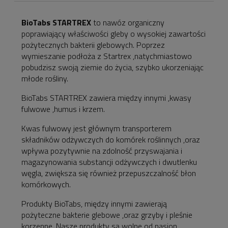
ewentualnych kosztów
płatności
BioTabs STARTREX
to nawóz organiczny
poprawiający właściwości gleby o wysokiej zawartości
pożytecznych bakterii glebowych. Poprzez
wymieszanie podłoża z Startrex ,natychmiastowo
pobudzisz swoją ziemie do życia, szybko ukorzeniając
młode rośliny.
BioTabs STARTREX zawiera między innymi ,kwasy
fulwowe ,humus i krzem.
Kwas fulwowy jest głównym transporterem
składników odżywczych do komórek roślinnych ,oraz
wpływa pozytywnie na zdolność przyswajania i
magazynowania substancji odżywczych i dwutlenku
węgla, zwiększa się również przepuszczalność błon
komórkowych.
Produkty BioTabs, między innymi zawierają
pożyteczne bakterie glebowe ,oraz grzyby i pleśnie
korzenne. Nasze produkty są wolne od nasion