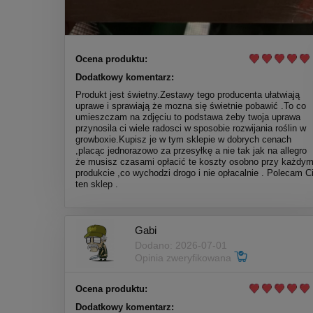
Ocena produktu:
Dodatkowy komentarz:
Produkt jest świetny.Zestawy tego producenta ułatwiają
uprawe i sprawiają że mozna się świetnie pobawić .To co
umieszczam na zdjęciu to podstawa żeby twoja uprawa
przynosila ci wiele radosci w sposobie rozwijania roślin w
growboxie.Kupisz je w tym sklepie w dobrych cenach
,placąc jednorazowo za przesyłkę a nie tak jak na allegro
że musisz czasami opłacić te koszty osobno przy każdy
produkcie ,co wychodzi drogo i nie opłacalnie . Polecam C
ten sklep .
Gabi
Dodano: 2026-07-01
Opinia zweryfikowana
Ocena produktu:
Dodatkowy komentarz: