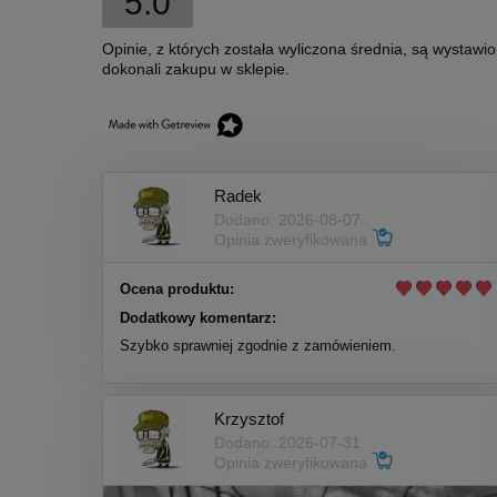
5.0
Opinie, z których została wyliczona średnia, są wystawi
dokonali zakupu w sklepie.
Radek
Dodano: 2026-08-07
Opinia zweryfikowana
Ocena produktu:
Dodatkowy komentarz:
Szybko sprawniej zgodnie z zamówieniem.
Krzysztof
Dodano: 2026-07-31
Opinia zweryfikowana