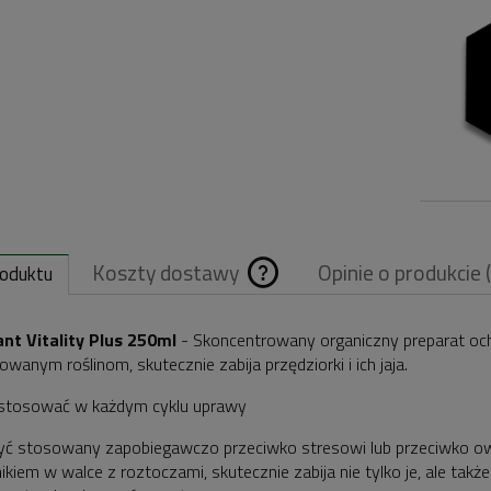
Koszty dostawy
Opinie o produkcie 
roduktu
Cena nie zawiera
nt Vitality Plus 250ml
- Skoncentrowany organiczny preparat och
owanym roślinom, skutecznie zabija przędziorki i ich jaja.
ewentualnych
stosować w każdym cyklu uprawy
kosztów płatnośc
yć stosowany zapobiegawczo przeciwko stresowi lub przeciwko 
kiem w walce z roztoczami, skutecznie zabija nie tylko je, ale takż