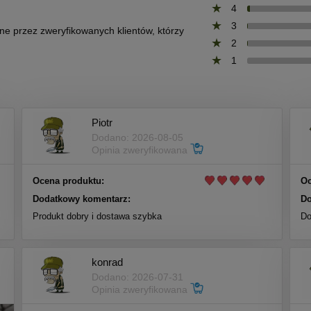
4
3
one przez zweryfikowanych klientów, którzy
2
1
Piotr
Dodano: 2026-08-05
Opinia zweryfikowana
Ocena produktu:
Oc
Dodatkowy komentarz:
Do
Produkt dobry i dostawa szybka
Do
konrad
Dodano: 2026-07-31
Opinia zweryfikowana