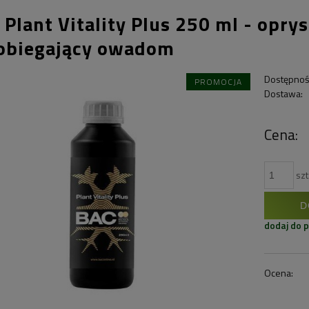
 Plant Vitality Plus 250 ml - opry
obiegający owadom
Dostępnoś
PROMOCJA
Dostawa:
Cena:
szt
D
dodaj do 
Ocena: