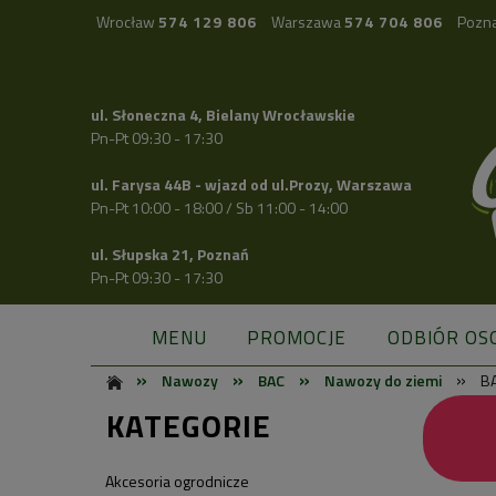
Wrocław
574 129 806
Warszawa
574 704 806
Pozn
ul. Słoneczna 4, Bielany Wrocławskie
Pn-Pt 09:30 - 17:30
ul. Farysa 44B - wjazd od ul.Prozy, Warszawa
Pn-Pt 10:00 - 18:00 / Sb 11:00 - 14:00
ul. Słupska 21, Poznań
Pn-Pt 09:30 - 17:30
MENU
PROMOCJE
ODBIÓR OS
»
»
»
»
Nawozy
BAC
Nawozy do ziemi
BA
KATEGORIE
Akcesoria ogrodnicze