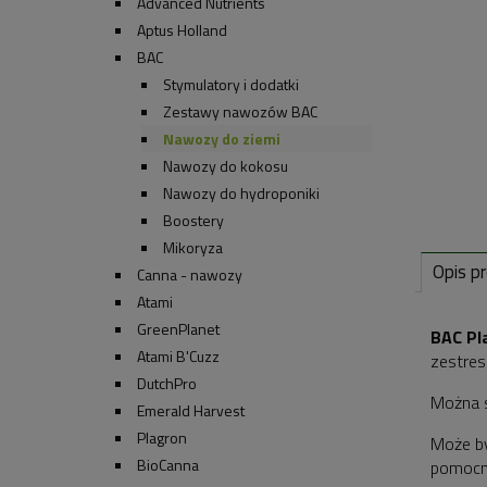
Advanced Nutrients
Aptus Holland
BAC
Stymulatory i dodatki
Zestawy nawozów BAC
Nawozy do ziemi
Nawozy do kokosu
Nawozy do hydroponiki
Boostery
Mikoryza
Opis p
Canna - nawozy
Atami
GreenPlanet
BAC Pla
Atami B'Cuzz
zestres
DutchPro
Można 
Emerald Harvest
Plagron
Może b
BioCanna
pomocni