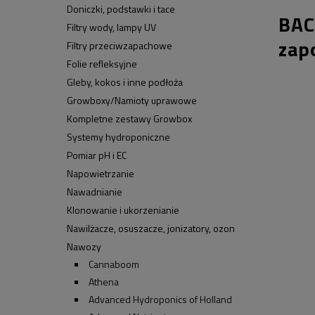
Doniczki, podstawki i tace
BAC
Filtry wody, lampy UV
zap
Filtry przeciwzapachowe
Folie refleksyjne
Gleby, kokos i inne podłoża
Growboxy/Namioty uprawowe
Kompletne zestawy Growbox
Systemy hydroponiczne
Pomiar pH i EC
Napowietrzanie
Nawadnianie
Klonowanie i ukorzenianie
Nawilżacze, osuszacze, jonizatory, ozon
Nawozy
Cannaboom
Athena
Advanced Hydroponics of Holland