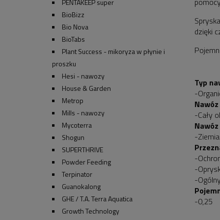
pomocy 
PENTAKEEP super
BioBizz
Spryska
Bio Nova
dzięki 
BioTabs
Pojemn
Plant Success - mikoryza w płynie i
proszku
Hesi - nawozy
Typ na
House & Garden
-Organi
Metrop
Nawóz 
Mills - nawozy
-Cały o
Mycoterra
Nawóz 
-Ziemia
Shogun
Przezn
SUPERTHRIVE
-Ochron
Powder Feeding
-Oprys
Terpinator
-Ogólny
Guanokalong
Pojemn
GHE / T.A. Terra Aquatica
-0,25
Growth Technology