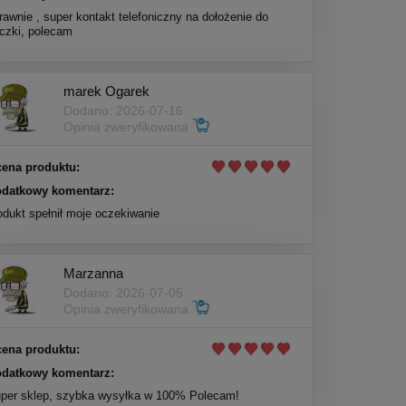
rawnie , super kontakt telefoniczny na dołożenie do
czki, polecam
marek Ogarek
Dodano: 2026-07-16
Opinia zweryfikowana
ena produktu:
datkowy komentarz:
odukt spełnił moje oczekiwanie
Marzanna
Dodano: 2026-07-05
Opinia zweryfikowana
ena produktu:
datkowy komentarz:
per sklep, szybka wysyłka w 100% Polecam!