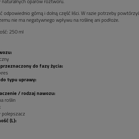
naturalnych oparów roztworu.
ć odpowiednio górną i dolną część liści. W razie potrzeby powtórzyć
czemu nie ma negatywnego wpływu na roślinę ani podłoże.
ość: 250 ml
wozu:
czny
przeznaczony do fazy życia:
kres
do typu uprawy:
aczenie / rodzaj nawozu:
a roślin
k
 polepszacz
ość (L):