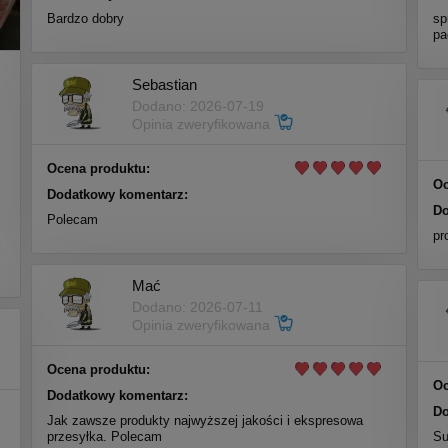
Bardzo dobry
sp
pa
Sebastian
Dodano: 2026-07-19
Opinia zweryfikowana
Ocena produktu:
Oc
Dodatkowy komentarz:
Do
Polecam
m
pr
i
Mać
Dodano: 2026-07-11
Opinia zweryfikowana
Ocena produktu:
Oc
Dodatkowy komentarz:
Do
Jak zawsze produkty najwyższej jakości i ekspresowa
przesyłka. Polecam
Su