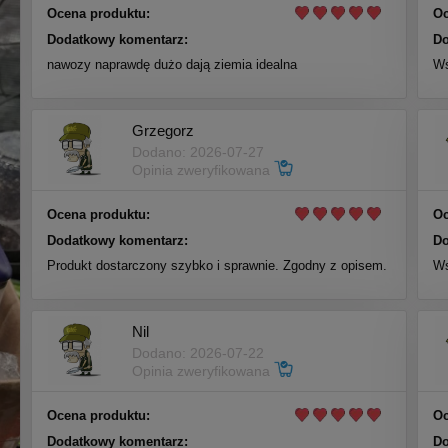
Ocena produktu:
Oc
Dodatkowy komentarz:
Do
nawozy naprawdę dużo dają ziemia idealna
Ws
Grzegorz
Dodano: 2026-07-27
Opinia zweryfikowana
Ocena produktu:
Oc
Dodatkowy komentarz:
Do
Produkt dostarczony szybko i sprawnie. Zgodny z opisem.
Ws
Nil
Dodano: 2026-07-22
Opinia zweryfikowana
Ocena produktu:
Oc
Dodatkowy komentarz:
Do