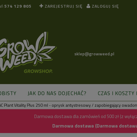
ań
574 129 805
ZAREJESTRUJ SIĘ
ZALOGUJ SIĘ
sklep@growweed.pl
OBISTY
JAK DO NAS DOJECHAĆ?
CZAS I KOSZTY
C Plant Vitality Plus 250 ml - oprysk antystresowy / zapobiegający owado
BLOG
Darmowa dostawa dla zamówień od 500 zł (z wyłąc
Darmowa dostawa (Darmowa dostawa) 