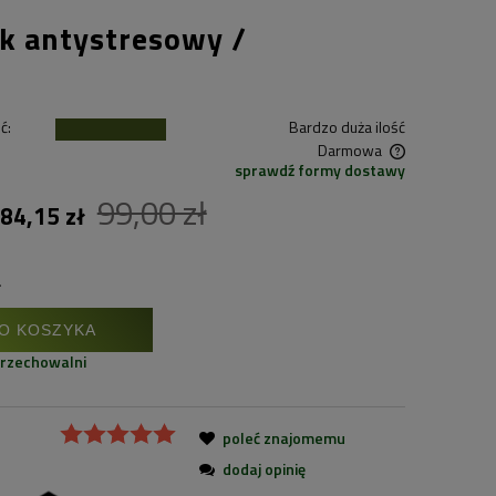
sk antystresowy /
ć:
Bardzo duża ilość
Darmowa
sprawdź formy dostawy
99,00 zł
Cena nie zawiera ewentualnych kosztów
84,15 zł
płatności
.
O KOSZYKA
przechowalni
poleć znajomemu
dodaj opinię