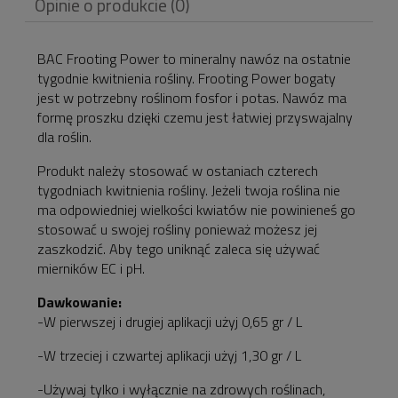
Opinie o produkcie (0)
ewentualnych kosztów
płatności
BAC Frooting Power to mineralny nawóz na ostatnie
tygodnie kwitnienia rośliny. Frooting Power bogaty
jest w potrzebny roślinom fosfor i potas. Nawóz ma
formę proszku dzięki czemu jest łatwiej przyswajalny
dla roślin.
Produkt należy stosować w ostaniach czterech
tygodniach kwitnienia rośliny. Jeżeli twoja roślina nie
ma odpowiedniej wielkości kwiatów nie powinieneś go
stosować u swojej rośliny ponieważ możesz jej
zaszkodzić. Aby tego uniknąć zaleca się używać
mierników EC i pH.
Dawkowanie:
-W pierwszej i drugiej aplikacji użyj 0,65 gr / L
-W trzeciej i czwartej aplikacji użyj 1,30 gr / L
-Używaj tylko i wyłącznie na zdrowych roślinach,