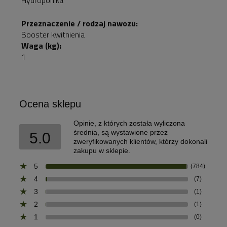
Przeznaczenie / rodzaj nawozu:
Booster kwitnienia
Waga (kg):
1
Ocena sklepu
Opinie, z których została wyliczona
średnia, są wystawione przez
5.0
zweryfikowanych klientów, którzy dokonali
zakupu w sklepie.
5
(784)
4
(7)
3
(1)
2
(1)
1
(0)