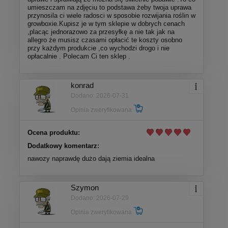
umieszczam na zdjęciu to podstawa żeby twoja uprawa
przynosila ci wiele radosci w sposobie rozwijania roślin w
growboxie.Kupisz je w tym sklepie w dobrych cenach
,placąc jednorazowo za przesyłkę a nie tak jak na
allegro że musisz czasami opłacić te koszty osobno
przy każdym produkcie ,co wychodzi drogo i nie
opłacalnie . Polecam Ci ten sklep .
konrad
Dodano: 2026-07-31
Opinia zweryfikowana
Ocena produktu:
Dodatkowy komentarz:
nawozy naprawdę dużo dają ziemia idealna
Szymon
Dodano: 2026-07-29
Opinia zweryfikowana