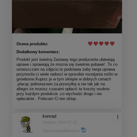
Ocena produktu:
Dodatkowy komentarz:
Produkt jest świetny.Zestawy tego producenta ułatwiają
uprawe i sprawiają że mozna się świetnie pobawić .To co
umieszczam na zdjęciu to podstawa żeby twoja uprawa
przynosila ci wiele radosci w sposobie rozwijania roślin w
growboxie.Kupisz je w tym sklepie w dobrych cenach
,placąc jednorazowo za przesyłkę a nie tak jak na
allegro że musisz czasami opłacić te koszty osobno
przy każdym produkcie ,co wychodzi drogo i nie
opłacalnie . Polecam Ci ten sklep .
konrad
Dodano: 2026-07-31
Opinia zweryfikowana