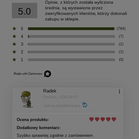
Opinie, z których została wyliczona
średnia, są wystawione przez
5.0
zweryfikowanych klientów, którzy dokonali
zakupu w sklepie.
5
(784)
4
(7)
3
(1)
2
(1)
1
(0)
Radek
Dodano: 2026-08-07
Opinia zweryfikowana
Ocena produktu:
Dodatkowy komentarz:
Szybko sprawniej zgodnie z zamówieniem.