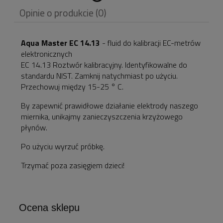
Cena nie zawiera
Opinie o produkcie (0)
ewentualnych kosztów
płatności
Aqua Master EC 14.13
- fluid do kalibracji EC-metrów
elektronicznych
EC 14.13 Roztwór kalibracyjny. Identyfikowalne do
standardu NIST. Zamknij natychmiast po użyciu.
Przechowuj między 15-25 ° C.
By zapewnić prawidłowe działanie elektrody naszego
miernika, unikajmy zanieczyszczenia krzyżowego
płynów.
Po użyciu wyrzuć próbkę.
Trzymać poza zasięgiem dzieci!
Ocena sklepu