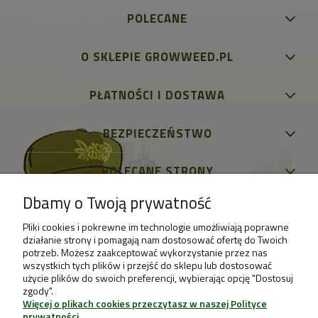
POLECANE
O SKLEPIE GROWWEED.PL
PŁATNOŚCI I DOSTAWA
BEZPIECZEŃSTWO
POLECANE STRONY
Dbamy o Twoją prywatność
Pliki cookies i pokrewne im technologie umożliwiają poprawne
działanie strony i pomagają nam dostosować ofertę do Twoich
potrzeb. Możesz zaakceptować wykorzystanie przez nas
wszystkich tych plików i przejść do sklepu lub dostosować
użycie plików do swoich preferencji, wybierając opcję "Dostosuj
zgody".
Więcej o plikach cookies przeczytasz w naszej Polityce
prywatności.