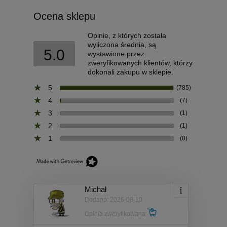
Ocena sklepu
Opinie, z których została
wyliczona średnia, są
5.0
wystawione przez
zweryfikowanych klientów, którzy
dokonali zakupu w sklepie.
5
(785)
4
(7)
3
(1)
2
(1)
1
(0)
Michał
Dodano: 2026-08-10
Opinia zweryfikowana