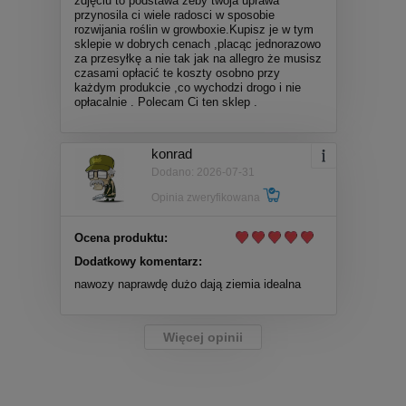
zdjęciu to podstawa żeby twoja uprawa
przynosila ci wiele radosci w sposobie
rozwijania roślin w growboxie.Kupisz je w tym
sklepie w dobrych cenach ,placąc jednorazowo
za przesyłkę a nie tak jak na allegro że musisz
czasami opłacić te koszty osobno przy
każdym produkcie ,co wychodzi drogo i nie
opłacalnie . Polecam Ci ten sklep .
konrad
Dodano: 2026-07-31
Opinia zweryfikowana
Ocena produktu:
Dodatkowy komentarz:
nawozy naprawdę dużo dają ziemia idealna
Więcej opinii