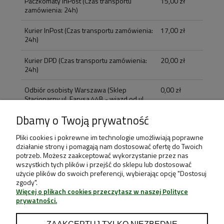
Paczkomaty InPost
(Czas transportu
15,00 zł
zamówienia: 24h)
Kurier InPost
(Czas transportu zamówienia:
17,00 zł
24h)
Kurier DPD
(Czas transportu zamówienia:
20,00 zł
24h)
Odbiór osobisty Warszawa
(Sklep
0,00 zł
Stacjonarny ul. Farysa 44B - wjazd od ul.
Prozy, 10:00 - 18:00)
Dbamy o Twoją prywatność
Odbiór osobisty Bielany Wrocławskie
0,00 zł
Pliki cookies i pokrewne im technologie umożliwiają poprawne
(Sklep Stacjonarny ul. Słoneczna 4, 09:30 -
działanie strony i pomagają nam dostosować ofertę do Twoich
18:00)
potrzeb. Możesz zaakceptować wykorzystanie przez nas
wszystkich tych plików i przejść do sklepu lub dostosować
użycie plików do swoich preferencji, wybierając opcję "Dostosuj
Imię lub pseudonim:
zgody".
Więcej o plikach cookies przeczytasz w naszej Polityce
prywatności.
Twoja opinia:
ZAAKCEPTUJ TYLKO NIEZBĘDNE