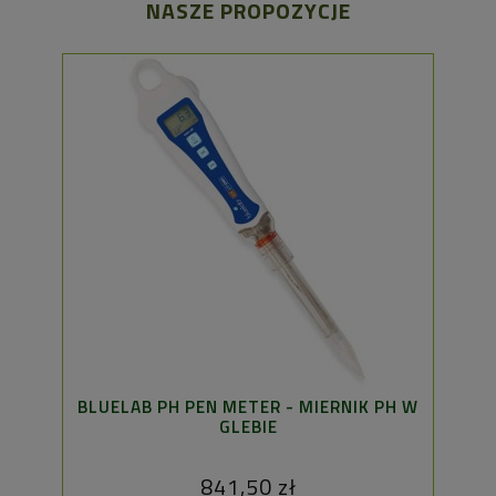
NASZE PROPOZYCJE
BLUELAB PH PEN METER - MIERNIK PH W
WENTY
GLEBIE
841,50 zł