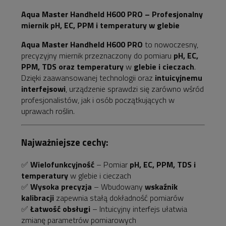
płatności
Aqua Master Handheld H600 PRO – Profesjonalny
miernik pH, EC, PPM i temperatury w glebie
Aqua Master Handheld H600 PRO
to nowoczesny,
precyzyjny miernik przeznaczony do pomiaru
pH, EC,
PPM, TDS oraz temperatury
w
glebie i cieczach
.
Dzięki zaawansowanej technologii oraz
intuicyjnemu
interfejsowi
, urządzenie sprawdzi się zarówno wśród
profesjonalistów, jak i osób początkujących w
uprawach roślin.
Najważniejsze cechy:
✅
Wielofunkcyjność
– Pomiar
pH, EC, PPM, TDS i
temperatury
w glebie i cieczach
✅
Wysoka precyzja
– Wbudowany
wskaźnik
kalibracji
zapewnia stałą dokładność pomiarów
✅
Łatwość obsługi
– Intuicyjny interfejs ułatwia
zmianę parametrów pomiarowych