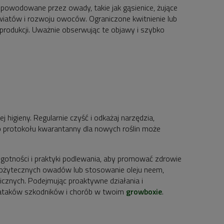
spowodowane przez owady, takie jak gąsienice, żujące
 kwiatów i rozwoju owoców. Ograniczone kwitnienie lub
odukcji. Uważnie obserwując te objawy i szybko
higieny. Regularnie czyść i odkażaj narzędzia,
go protokołu kwarantanny dla nowych roślin może
gotności i praktyki podlewania, aby promować zdrowie
e pożytecznych owadów lub stosowanie oleju neem,
cznych. Podejmując proaktywne działania i
o ataków szkodników i chorób w twoim
growboxie
.