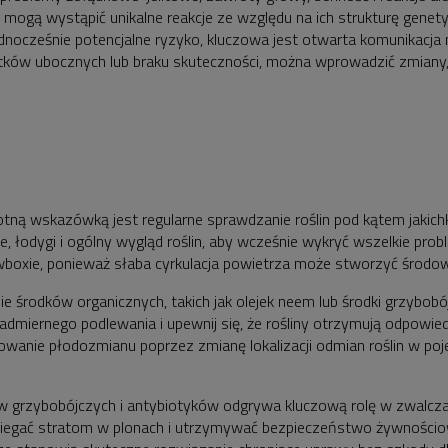
 mogą wystąpić unikalne reakcje ze względu na ich strukturę genetyc
dnocześnie potencjalne ryzyko, kluczowa jest otwarta komunikacj
tków ubocznych lub braku skuteczności, można wprowadzić zmian
tną wskazówką jest regularne sprawdzanie roślin pod kątem jakichk
 łodygi i ogólny wygląd roślin, aby wcześnie wykryć wszelkie prob
wboxie, ponieważ słaba cyrkulacja powietrza może stworzyć środow
e środków organicznych, takich jak olejek neem lub środki grzybobó
admiernego podlewania i upewnij się, że rośliny otrzymują odpowied
ykowanie płodozmianu poprzez zmianę lokalizacji odmian roślin w
w grzybobójczych i antybiotyków odgrywa kluczową rolę w zwalcza
obiegać stratom w plonach i utrzymywać bezpieczeństwo żywnościow