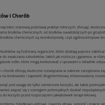
ków i Chorób
ęcioleci stanowią podstawę praktyk rolniczych, oferując skuteczn
 gama środków chemicznych, od środków owadobójczych po grzybobó
rodków chemicznych są neonikotynoidy, czyli ogólnoustrojowe środ
odników są fosforany organiczne, które działają poprzez zakłóc
e do zwalczania szkodników, takich jak roztocza i gąsienice, w ró
atunki roślin, które mogą konkurować z uprawami o składniki odży
 chorób oferują skuteczne rozwiązania w zakresie zarządzania zagr
yw na środowisko i zapewnić długoterminowy zrównoważony rozwój 
ziąć pod uwagę nie tylko zamierzone korzyści, ale także potencjal
wnież wiązać się z szeregiem potencjalnych działań niepożądanych
do korzyści przed rozpoczęciem jakiejkolwiek terapii lekowej.
problemy żołądkowo-jelitowe, zawroty głowy, senność i reakcje aler