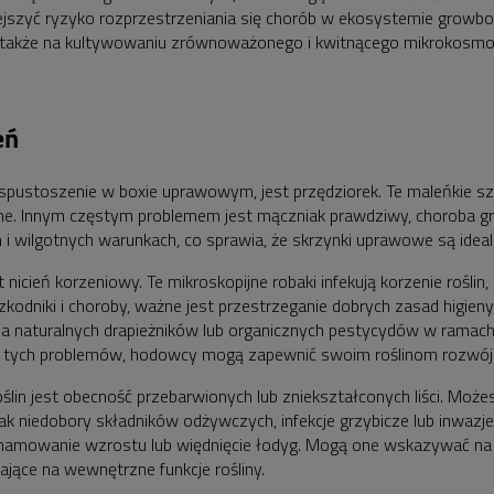
iejszyć ryzyko rozprzestrzeniania się chorób w ekosystemie growbo
ale także na kultywowaniu zrównoważonego i kwitnącego mikrokosmo
eń
ustoszenie w boxie uprawowym, jest przędziorek. Te maleńkie szk
ne. Innym częstym problemem jest mączniak prawdziwy, choroba gr
ych i wilgotnych warunkach, co sprawia, że skrzynki uprawowe są ide
icień korzeniowy. Te mikroskopijne robaki infekują korzenie roślin, 
odniki i choroby, ważne jest przestrzeganie dobrych zasad higieny
 naturalnych drapieżników lub organicznych pestycydów w ramach
tych problemów, hodowcy mogą zapewnić swoim roślinom rozwój i 
in jest obecność przebarwionych lub zniekształconych liści. Możes
jak niedobory składników odżywczych, infekcje grzybicze lub inwaz
zahamowanie wzrostu lub więdnięcie łodyg. Mogą one wskazywać n
jące na wewnętrzne funkcje rośliny.