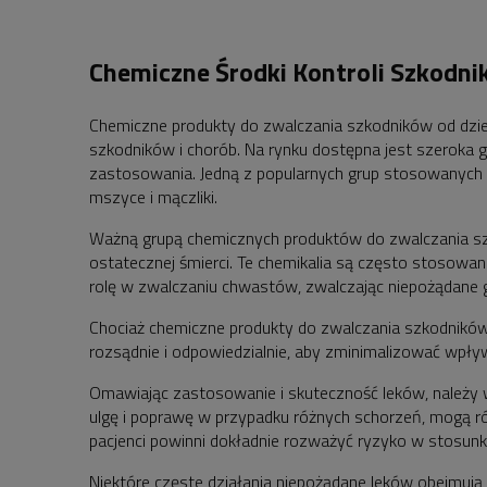
Chemiczne Środki Kontroli Szkodni
Chemiczne produkty do zwalczania szkodników od dziesi
szkodników i chorób. Na rynku dostępna jest szeroka
zastosowania. Jedną z popularnych grup stosowanych ś
mszyce i mączliki.
Ważną grupą chemicznych produktów do zwalczania szk
ostatecznej śmierci. Te chemikalia są często stosowan
rolę w zwalczaniu chwastów, zwalczając niepożądane g
Chociaż chemiczne produkty do zwalczania szkodników i
rozsądnie i odpowiedzialnie, aby zminimalizować wpł
Omawiając zastosowanie i skuteczność leków, należy w
ulgę i poprawę w przypadku różnych schorzeń, mogą ró
pacjenci powinni dokładnie rozważyć ryzyko w stosunku 
Niektóre częste działania niepożądane leków obejmują 