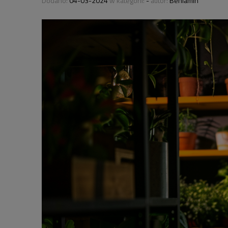
Dodano:
04-03-2024
w kategorii:
-
autor:
Beniamin