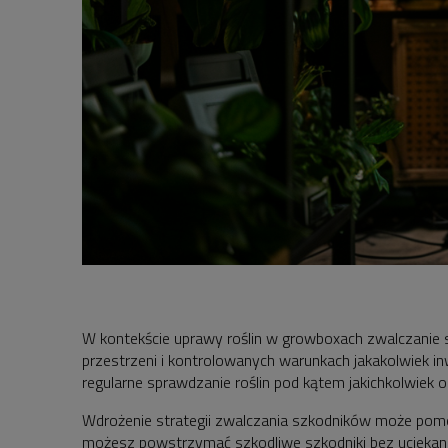
W kontekście uprawy roślin w growboxach zwalczanie 
przestrzeni i kontrolowanych warunkach jakakolwiek in
regularne sprawdzanie roślin pod kątem jakichkolwiek 
Wdrożenie strategii zwalczania szkodników może pom
możesz powstrzymać szkodliwe szkodniki bez uciekani