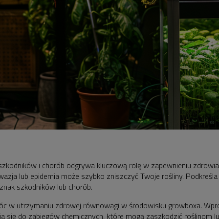
szkodników i chorób odgrywa kluczową rolę w zapewnieniu zdrowia 
wazja lub epidemia może szybko zniszczyć Twoje rośliny. Podkreśla
oznak szkodników lub chorób.
óc w utrzymaniu zdrowej równowagi w środowisku growboxa. Wprow
a się do zabiegów chemicznych, które mogą zaszkodzić roślinom lu