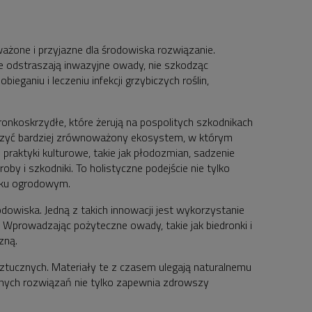
żone i przyjazne dla środowiska rozwiązanie.
ie odstraszają inwazyjne owady, nie szkodząc
ganiu i leczeniu infekcji grzybiczych roślin,
onkoskrzydłe, które żerują na pospolitych szkodnikach
orzyć bardziej zrównoważony ekosystem, w którym
raktyki kulturowe, takie jak płodozmian, sadzenie
 i szkodniki. To holistyczne podejście nie tylko
isku ogrodowym.
odowiska. Jedną z takich innowacji jest wykorzystanie
 Wprowadzając pożyteczne owady, takie jak biedronki i
zną.
ztucznych. Materiały te z czasem ulegają naturalnemu
cznych rozwiązań nie tylko zapewnia zdrowszy