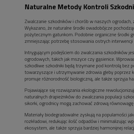
Naturalne Metody Kontroli Szkodn
Zwalczanie szkodników i chorób w naszych ogrodach, 
Wykazano, że naturalne środki owadobójcze pochodzące 
pożytecznym gatunkom. Podobnie organiczne środki grzyb
zmniejszając potrzebę stosowania ostrych interwencj
Intrygującym podejściem do zwalczania szkodników jes
ogrodowych, takich jak mszyce czy gąsienice. Wprowa
szkodliwe szkodniki będą trzymane pod kontrolą bez p
towarzyszące i utrzymywanie zdrowia gleby poprzez ko
promuje różnorodność biologiczną, ale także sprzyja 
Pojawiające się rozwiązania ekologiczne rewolucjonizuj
naturalnych drapieżników do zwalczania populacji szk
sikorki, ogrodnicy mogą zachować zdrową równowagę w
Materiały biodegradowalne zyskują na popularności ja
rozkładowi, redukując ilość odpadów i minimalizując 
ekosystem, ale także sprzyja bardziej harmonijnej rela