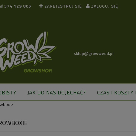
ań
574 129 805
ZAREJESTRUJ SIĘ
ZALOGUJ SIĘ
sklep@growweed.pl
OBISTY
JAK DO NAS DOJECHAĆ?
CZAS I KOSZTY
owboxie
BLOG
GROWBOXIE