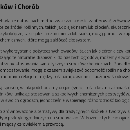
ików i Chorób
zbadanie naturalnych metod zwalczania może zaoferować zrównowa
ze źródeł roślinnych, takich jak olejek neem lub złocień, skuteczn
obójcze, takie jak siarczan miedzi lub siarka, mogą pomóc w zapobie
i chemicznych, które mogą zakłócać ekosystem.
t wykorzystanie pożytecznych owadów, takich jak biedronki czy kor
dzając te naturalne drapieżniki do naszych ogrodów, możemy stw
otrzeby stosowania syntetycznych środków chemicznych. Ponadto p
mpostowanie, mogą z czasem zwiększyć odporność roślin na choroby
harmonijnym relacjom między roślinami, owadami i ludźmi w środow
ą sposób, w jaki podchodzimy do pielęgnacji roślin bez narażania śr
odników, unikając stosowania szkodliwych chemicznych pestycydów.
 swoich ogrodach, jednocześnie wspierając różnorodność biologic
ko zrównoważone alternatywy dla tradycyjnych ściółek z tworzyw s
wpływ praktyk ogrodniczych na środowisko. Wdrożenie tych ekologi
cji między człowiekiem a przyrodą.