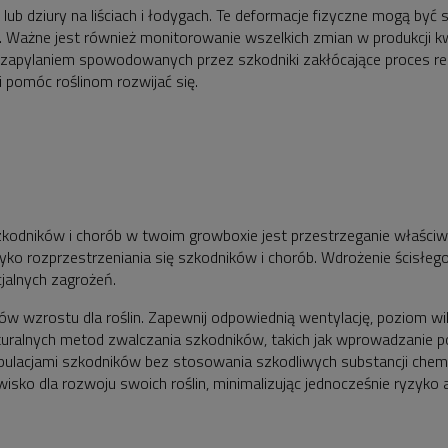
b dziury na liściach i łodygach. Te deformacje fizyczne mogą być 
liny. Ważne jest również monitorowanie wszelkich zmian w produkcji
ylaniem spowodowanych przez szkodniki zakłócające proces repr
 pomóc roślinom rozwijać się.
kodników i chorób w twoim growboxie jest przestrzeganie właściwej 
yzyko rozprzestrzeniania się szkodników i chorób. Wdrożenie ścisłe
alnych zagrożeń.
 wzrostu dla roślin. Zapewnij odpowiednią wentylację, poziom wil
 naturalnych metod zwalczania szkodników, takich jak wprowadzani
ulacjami szkodników bez stosowania szkodliwych substancji chemi
sko dla rozwoju swoich roślin, minimalizując jednocześnie ryzyk