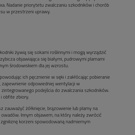
xa. Nadanie priorytetu zwalczaniu szkodników i chorób
su w przestrzeni uprawy.
odniki żywią się sokami roślinnymi i mogą wyrządzić
zybicza objawiająca się białymi, pudrowymi plamami
alnym środowiskiem dla jej wzrostu.
powodując ich pęcznienie w sęki i zakłócając pobieranie
, zapewnienie odpowiedniej wentylacji w
 zintegrowanego podejścia do zwalczania szkodników.
obfite zbiory.
z zauważyć żółknięcie, brązowienie lub plamy na
je owadów. Innym objawem, na który należy zwrócić
a zgniliznę korzeni spowodowaną nadmiernym