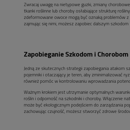
Zwracaj uwagę na nietypowe guzki, zmiany chorobowe lu
tkanki roślinne lub choroby osłabiające strukturę roś
zdeformowane owoce mogą być oznaką problemów z zap
zajmując się nimi, możesz zapobiec dalszym szkodom i
Zapobieganie Szkodom i Chorobom
Jedną ze skutecznych strategii zapobiegania atakom sz
pojemniki i otaczający je teren, aby zminimalizować r
również pomóc w kontrolowaniu wprowadzania potencj
Ważnym krokiem jest utrzymanie optymalnych warunków
roślin i odporność na szkodniki i choroby. Włączenie
może być ekologicznym podejściem do zarządzania pop
zachowując czujność, możesz stworzyć zdrowe środowi