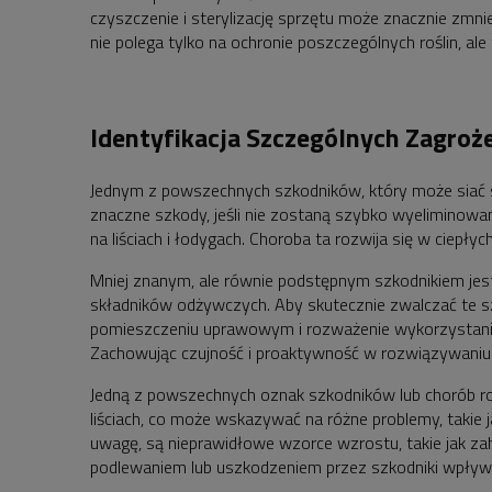
czyszczenie i sterylizację sprzętu może znacznie zmn
nie polega tylko na ochronie poszczególnych roślin, 
Identyfikacja Szczególnych Zagroż
Jednym z powszechnych szkodników, który może siać sp
znaczne szkody, jeśli nie zostaną szybko wyeliminowa
na liściach i łodygach. Choroba ta rozwija się w ciepł
Mniej znanym, ale równie podstępnym szkodnikiem jest n
składników odżywczych. Aby skutecznie zwalczać te szk
pomieszczeniu uprawowym i rozważenie wykorzystania
Zachowując czujność i proaktywność w rozwiązywaniu 
Jedną z powszechnych oznak szkodników lub chorób rośl
liściach, co może wskazywać na różne problemy, takie 
uwagę, są nieprawidłowe wzorce wzrostu, takie jak 
podlewaniem lub uszkodzeniem przez szkodniki wpływa