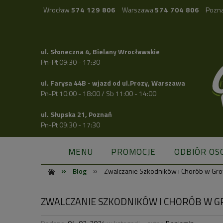
Wrocław
574 129 806
Warszawa
574 704 806
Pozn
ul. Słoneczna 4, Bielany Wrocławskie
Pn-Pt 09:30 - 17:30
ul. Farysa 44B - wjazd od ul.Prozy, Warszawa
Pn-Pt 10:00 - 18:00 / Sb 11:00 - 14:00
ul. Słupska 21, Poznań
Pn-Pt 09:30 - 17:30
MENU
PROMOCJE
ODBIÓR OS
»
»
Blog
Zwalczanie Szkodników i Chorób w Gr
ZWALCZANIE SZKODNIKÓW I CHORÓB W 