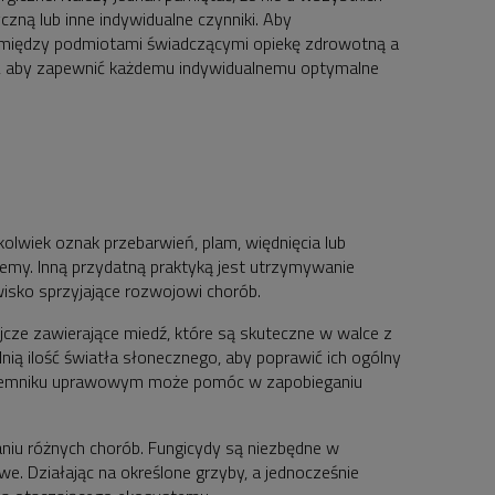
zną lub inne indywidualne czynniki. Aby
a między podmiotami świadczącymi opiekę zdrowotną a
y, aby zapewnić każdemu indywidualnemu optymalne
olwiek oznak przebarwień, plam, więdnięcia lub
lemy. Inną przydatną praktyką jest utrzymywanie
isko sprzyjające rozwojowi chorób.
jcze zawierające miedź, które są skuteczne w walce z
nią ilość światła słonecznego, aby poprawić ich ogólny
 pojemniku uprawowym może pomóc w zapobieganiu
niu różnych chorób. Fungicydy są niezbędne w
e. Działając na określone grzyby, a jednocześnie