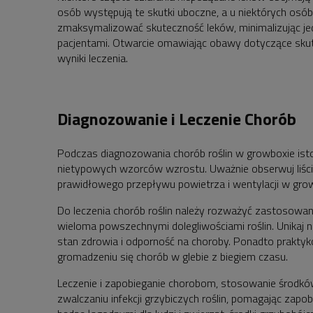
osób występują te skutki uboczne, a u niektórych osób
zmaksymalizować skuteczność leków, minimalizując je
pacjentami. Otwarcie omawiając obawy dotyczące sku
wyniki leczenia.
Diagnozowanie i Leczenie Chorób
Podczas diagnozowania chorób roślin w growboxie isto
nietypowych wzorców wzrostu. Uważnie obserwuj liście,
prawidłowego przepływu powietrza i wentylacji w gro
Do leczenia chorób roślin należy rozważyć zastosowani
wieloma powszechnymi dolegliwościami roślin. Unikaj n
stan zdrowia i odporność na choroby. Ponadto prakt
gromadzeniu się chorób w glebie z biegiem czasu.
Leczenie i zapobieganie chorobom, stosowanie środkó
zwalczaniu infekcji grzybiczych roślin, pomagając zap