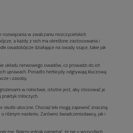
e rozwiązania w zwalczaniu niszczycielskich
jcze, a każdy z nich ma określone zastosowania i
ki owadobójcze działające na owady ssące, takie jak
anie układu nerwowego owadów, co prowadzi do ich
żnych uprawach. Ponadto herbicydy odgrywają kluczową
wcze i zasoby.
ożeniami w rolnictwie, istotne jest, aby stosować je
praktyk rolniczych.
ne skutki uboczne. Chociaż leki mogą zapewnić znaczną
 o różnym nasileniu. Zarówno świadczeniodawcy, jak i
giczne. Należy jednak pamiętać, że nie u wszystkich