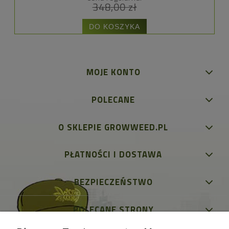
348,00 zł
DO KOSZYKA
MOJE KONTO
POLECANE
O SKLEPIE GROWWEED.PL
PŁATNOŚCI I DOSTAWA
BEZPIECZEŃSTWO
POLECANE STRONY