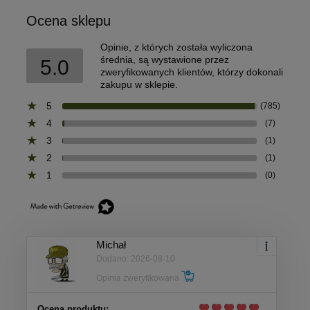
Ocena sklepu
Opinie, z których została wyliczona
średnia, są wystawione przez
5.0
zweryfikowanych klientów, którzy dokonali
zakupu w sklepie.
5
(785)
4
(7)
3
(1)
2
(1)
1
(0)
Michał
Dodano: 2026-08-10
Opinia zweryfikowana
Ocena produktu: