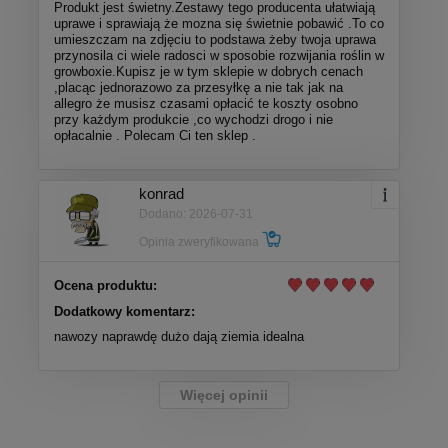
Produkt jest świetny.Zestawy tego producenta ułatwiają
uprawe i sprawiają że mozna się świetnie pobawić .To co
umieszczam na zdjęciu to podstawa żeby twoja uprawa
przynosila ci wiele radosci w sposobie rozwijania roślin w
growboxie.Kupisz je w tym sklepie w dobrych cenach
,placąc jednorazowo za przesyłkę a nie tak jak na
allegro że musisz czasami opłacić te koszty osobno
przy każdym produkcie ,co wychodzi drogo i nie
opłacalnie . Polecam Ci ten sklep .
konrad
Dodano: 2026-07-31
Opinia zweryfikowana
Ocena produktu:
Dodatkowy komentarz:
nawozy naprawdę dużo dają ziemia idealna
Więcej opinii