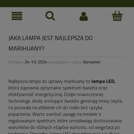
JAKA LAMPA JEST NAJLEPSZA DO
MARIHUANY?
Dodano:
24-10-2024
w kategorii:
-
autor:
Beniamin
Najlepsza lampa do uprawy marihuany to
lampa LED,
która zapewnia optymalne spektrum światła oraz
efektywność energetyczną. Dzięki nowoczesnej
technologii, diody emitujące światło generują mniej ciepła,
co pozwala na zbliżenie ich do roślin bez ryzyka
poparzenia. Warto zwrócić uwagę na modele z
regulowanym spektrum, które umożliwiają dostosowanie
warunków do różnych etapów wzrostu, od wegetacji po
kwitnienie. Ponadto, lampy LED charakteryzują się długą