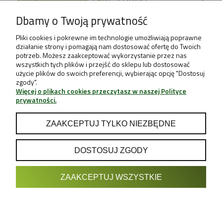
Dbamy o Twoją prywatność
Pliki cookies i pokrewne im technologie umożliwiają poprawne
działanie strony i pomagają nam dostosować ofertę do Twoich
potrzeb. Możesz zaakceptować wykorzystanie przez nas
wszystkich tych plików i przejść do sklepu lub dostosować
użycie plików do swoich preferencji, wybierając opcję "Dostosuj
zgody".
Więcej o plikach cookies przeczytasz w naszej Polityce
prywatności.
ZAAKCEPTUJ TYLKO NIEZBĘDNE
DOSTOSUJ ZGODY
POKAŻ PEŁNĄ WERSJĘ STRONY
ZAAKCEPTUJ WSZYSTKIE
Sklep internetowy Shoper.pl
Projekt & Support:
GRUPA
- Sklep z Growboxami internetowy i
Growshop growweed.pl
stacjonarny - Wrocław, Warszawa, Poznań, Katowice, Gdańsk,