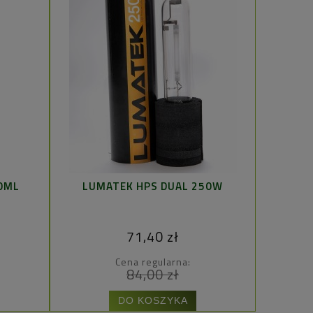
50ML
LUMATEK HPS DUAL 250W
CANNA
71,40 zł
Cena regularna:
84,00 zł
DO KOSZYKA