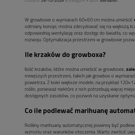
Dodano:
24-10-2024
w kategorii:
-
autor:
Beniamin
W growboxie o wymiarach 60×60 cm można umieścić
odmiany konopi, można zdecydować się na większą liczb
odpowiednią wentylację oraz dostęp do światła, co wpł
rozwoju. Optymalizacja przestrzeni w growboxie pozwal
Ile krzaków do growboxa?
Ilość krzaków, które można umieścić w growboxie,
zal
mniejszych przestrzeni, takich jak growbox o wymiara
powietrza. Z kolei większe modele, na przykład 120×12
roślin, ponieważ niektóre z nich potrzebują więcej miej
dostępnych zasobów, co pozwoli na uzyskanie optyma
Co ile podlewać marihuanę automa
Rośliny marihuany automatycznej powinny być podlewa
wzrostu oraz warunków otoczenia. Warto zwrócić uwag