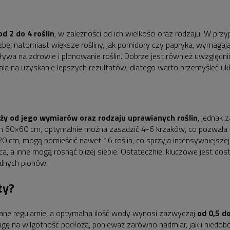
od 2 do 4 roślin
, w zależności od ich wielkości oraz rodzaju. W prz
ę, natomiast większe rośliny, jak pomidory czy papryka, wymagają
ywa na zdrowie i plonowanie roślin. Dobrze jest również uwzględni
a na uzyskanie lepszych rezultatów, dlatego warto przemyśleć ukła
eży od jego wymiarów oraz rodzaju uprawianych roślin
, jednak 
ch 60×60 cm, optymalnie można zasadzić 4-6 krzaków, co pozwala n
0 cm, mogą pomieścić nawet 16 roślin, co sprzyja intensywniejszej
sca, a inne mogą rosnąć bliżej siebie. Ostatecznie, kluczowe jest d
lnych plonów.
ty?
ne regularnie, a optymalna ilość wody wynosi zazwyczaj
od 0,5 do
ę na wilgotność podłoża, ponieważ zarówno nadmiar, jak i niedob