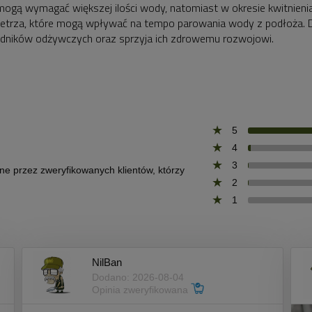
mogą wymagać większej ilości wody, natomiast w okresie kwitnieni
ietrza, które mogą wpływać na tempo parowania wody z podłoża. D
ładników odżywczych oraz sprzyja ich zdrowemu rozwojowi.
5
4
3
one przez zweryfikowanych klientów, którzy
2
1
NilBan
Dodano: 2026-08-04
Opinia zweryfikowana