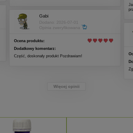
Ja
pr
Gabi
Dodano: 2026-07-01
Opinia zweryfikowana
Ocena produktu:
Dodatkowy komentarz:
Oc
Część, doskonały produkt Pozdrawiam!
Do
Zg
Więcej opinii