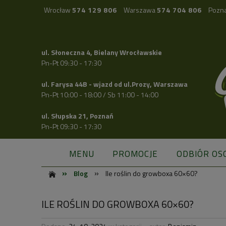
Wrocław
574 129 806
Warszawa
574 704 806
Pozn
ul. Słoneczna 4, Bielany Wrocławskie
Pn-Pt 09:30 - 17:30
ul. Farysa 44B - wjazd od ul.Prozy, Warszawa
Pn-Pt 10:00 - 18:00 / Sb 11:00 - 14:00
ul. Słupska 21, Poznań
Pn-Pt 09:30 - 17:30
MENU
PROMOCJE
ODBIÓR OS
»
»
Blog
Ile roślin do growboxa 60×60?
ILE ROŚLIN DO GROWBOXA 60×60?