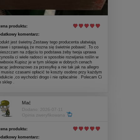
ena produktu:
datkowy komentarz:
odukt jest świetny.Zestawy tego producenta ułatwiają
rawe i sprawiają że mozna się świetnie pobawić .To co
ieszczam na zdjęciu to podstawa żeby twoja uprawa
zynosila ci wiele radosci w sposobie rozwijania roślin w
owboxie.Kupisz je w tym sklepie w dobrych cenach
lacąc jednorazowo za przesyłkę a nie tak jak na allegro
 musisz czasami opłacić te koszty osobno przy każdym
odukcie ,co wychodzi drogo i nie opłacalnie . Polecam Ci
n sklep .
Mać
Dodano: 2026-07-11
Opinia zweryfikowana
ena produktu:
datkowy komentarz: