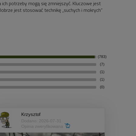
a ich potrzeby mogą się zmniejszyć. Kluczowe jest
obrze jest stosować technikę „suchych i mokrych”
(783)
(7)
(1)
(1)
(0)
Krzysztof
Dodano: 2026-07-31
Opinia zweryfikowana