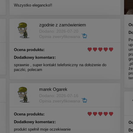
Wszystko elegancko!!
zgodnie z zamówieniem
Oc
Dodano: 2026-07-20
Do
Opinia zweryfikowana
Pr
up
um
Ocena produktu:
pr
Dodatkowy komentarz:
gr
,p
sprawnie , super kontakt telefoniczny na dołożenie do
że
paczki, polecam
pr
te
marek Ogarek
Dodano: 2026-07-16
Opinia zweryfikowana
Ocena produktu:
Dodatkowy komentarz:
Oc
produkt spełnił moje oczekiwanie
Do