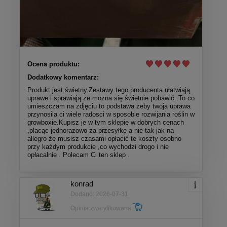
Ocena produktu:
Dodatkowy komentarz:
Produkt jest świetny.Zestawy tego producenta ułatwiają
uprawe i sprawiają że mozna się świetnie pobawić .To co
umieszczam na zdjęciu to podstawa żeby twoja uprawa
przynosila ci wiele radosci w sposobie rozwijania roślin w
growboxie.Kupisz je w tym sklepie w dobrych cenach
,placąc jednorazowo za przesyłkę a nie tak jak na
allegro że musisz czasami opłacić te koszty osobno
przy każdym produkcie ,co wychodzi drogo i nie
opłacalnie . Polecam Ci ten sklep .
konrad
Dodano: 2026-07-31
Opinia zweryfikowana