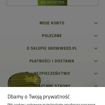
DO KOSZYKA
MOJE KONTO
POLECANE
O SKLEPIE GROWWEED.PL
PŁATNOŚCI I DOSTAWA
BEZPIECZEŃSTWO
POLECANE STRONY
Dbamy o Twoją prywatność
Pliki cookies i pokrewne im technologie umożliwiają poprawne