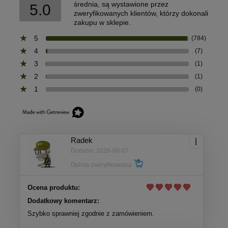
średnia, są wystawione przez
5.0
zweryfikowanych klientów, którzy dokonali
zakupu w sklepie.
5
(784)
4
(7)
3
(1)
2
(1)
1
(0)
Radek
Dodano: 2026-08-07
Opinia zweryfikowana
Ocena produktu:
Dodatkowy komentarz:
Szybko sprawniej zgodnie z zamówieniem.