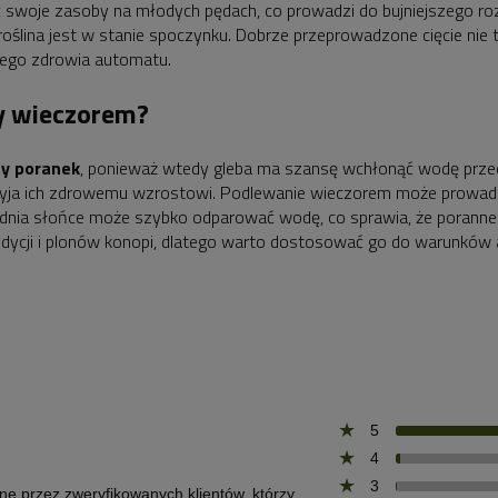
pić swoje zasoby na młodych pędach, co prowadzi do bujniejszego r
 roślina jest w stanie spoczynku. Dobrze przeprowadzone cięcie nie
ałego zdrowia automatu.
y wieczorem?
y poranek
, ponieważ wtedy gleba ma szansę wchłonąć wodę przed
rzyja ich zdrowemu wzrostowi. Podlewanie wieczorem może prowadzić
dnia słońce może szybko odparować wodę, co sprawia, że poranne n
dycji i plonów konopi, dlatego warto dostosować go do warunków 
5
4
3
one przez zweryfikowanych klientów, którzy