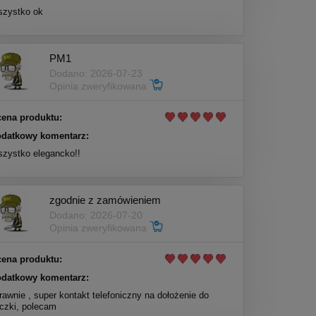
zystko ok
PM1
Dodano: 2026-07-23
Opinia zweryfikowana
ena produktu:
datkowy komentarz:
zystko elegancko!!
zgodnie z zamówieniem
Dodano: 2026-07-20
Opinia zweryfikowana
ena produktu:
datkowy komentarz:
rawnie , super kontakt telefoniczny na dołożenie do
czki, polecam