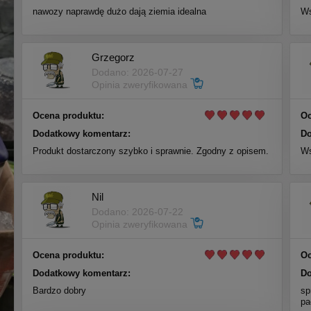
nawozy naprawdę dużo dają ziemia idealna
Ws
Grzegorz
Dodano: 2026-07-27
Opinia zweryfikowana
Ocena produktu:
Oc
Dodatkowy komentarz:
Do
Produkt dostarczony szybko i sprawnie. Zgodny z opisem.
Ws
Nil
Dodano: 2026-07-22
Opinia zweryfikowana
Ocena produktu:
Oc
Dodatkowy komentarz:
Do
Bardzo dobry
sp
pa