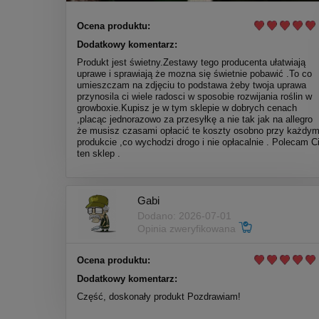
Ocena produktu:
Dodatkowy komentarz:
Produkt jest świetny.Zestawy tego producenta ułatwiają
uprawe i sprawiają że mozna się świetnie pobawić .To co
umieszczam na zdjęciu to podstawa żeby twoja uprawa
przynosila ci wiele radosci w sposobie rozwijania roślin w
growboxie.Kupisz je w tym sklepie w dobrych cenach
,placąc jednorazowo za przesyłkę a nie tak jak na allegro
że musisz czasami opłacić te koszty osobno przy każdy
produkcie ,co wychodzi drogo i nie opłacalnie . Polecam C
ten sklep .
Gabi
Dodano: 2026-07-01
Opinia zweryfikowana
Ocena produktu:
Dodatkowy komentarz:
Część, doskonały produkt Pozdrawiam!