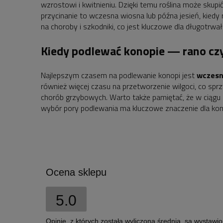
wzrostowi i kwitnieniu. Dzięki temu roślina może sku
przycinanie to wczesna wiosna lub późna jesień, kiedy
na choroby i szkodniki, co jest kluczowe dla długotrw
Kiedy podlewać konopie — rano cz
Najlepszym czasem na podlewanie konopi jest
wczesn
również więcej czasu na przetworzenie wilgoci, co sp
chorób grzybowych. Warto także pamiętać, że w ciągu 
wybór pory podlewania ma kluczowe znaczenie dla kon
Ocena sklepu
5.0
Opinie, z których została wyliczona średnia, są wystawi