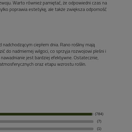
ozwoju. Warto również pamiętać, że odpowiedni czas na
 tylko poprawia estetykę, ale także zwiększa odporność
 nadchodzącym ciepłem dnia. Rano rośliny mają
 do nadmiernej wilgoci, co sprzyja rozwojowi pleśni i
awadnianie jest bardziej efektywne. Ostatecznie,
atmosferycznych oraz etapu wzrostu roślin.
(784)
(7)
(1)