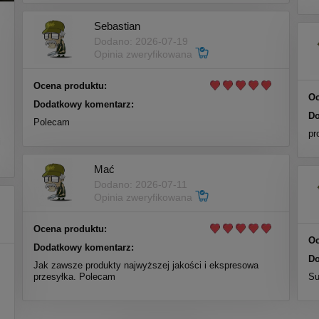
Sebastian
Dodano: 2026-07-19
Opinia zweryfikowana
Ocena produktu:
Oc
Dodatkowy komentarz:
Do
Polecam
m
pr
i
Mać
Dodano: 2026-07-11
Opinia zweryfikowana
Ocena produktu:
Oc
Dodatkowy komentarz:
Do
Jak zawsze produkty najwyższej jakości i ekspresowa
przesyłka. Polecam
Su