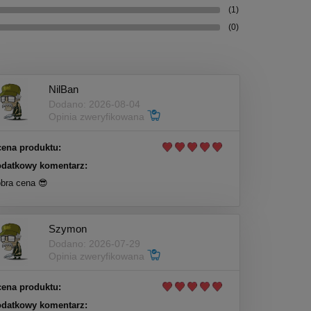
(1)
(0)
NilBan
Dodano: 2026-08-04
Opinia zweryfikowana
ena produktu:
datkowy komentarz:
bra cena 😎
Szymon
Dodano: 2026-07-29
Opinia zweryfikowana
ena produktu:
datkowy komentarz: