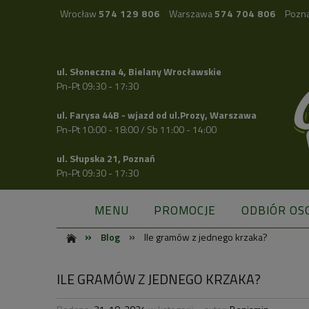
Wrocław
574 129 806
Warszawa
574 704 806
Pozn
ul. Słoneczna 4, Bielany Wrocławskie
Pn-Pt 09:30 - 17:30
ul. Farysa 44B - wjazd od ul.Prozy, Warszawa
Pn-Pt 10:00 - 18:00 / Sb 11:00 - 14:00
ul. Słupska 21, Poznań
Pn-Pt 09:30 - 17:30
MENU
PROMOCJE
ODBIÓR OS
»
»
Blog
Ile gramów z jednego krzaka?
ILE GRAMÓW Z JEDNEGO KRZAKA?