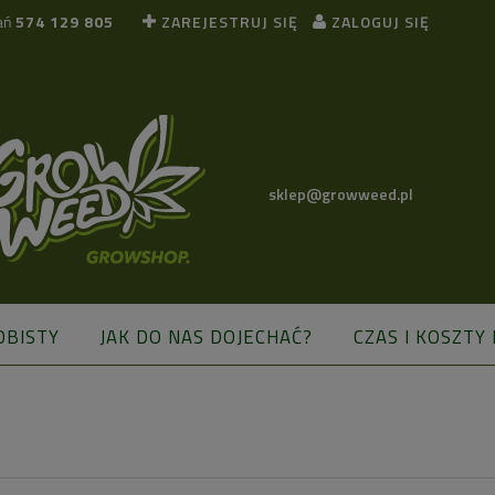
ań
574 129 805
ZAREJESTRUJ SIĘ
ZALOGUJ SIĘ
sklep@growweed.pl
OBISTY
JAK DO NAS DOJECHAĆ?
CZAS I KOSZTY
BLOG