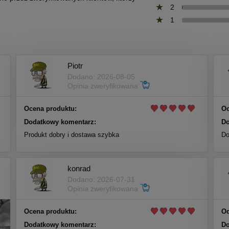
2
1
Piotr
Dodano: 2026-08-05
Opinia zweryfikowana
Ocena produktu:
Oc
Dodatkowy komentarz:
Do
Produkt dobry i dostawa szybka
Do
konrad
Dodano: 2026-07-31
Opinia zweryfikowana
Ocena produktu:
Oc
Dodatkowy komentarz:
Do