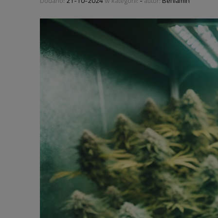
Dodano:
21-10-2024
w kategorii:
-
autor:
Beniamin