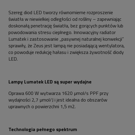
Szereg diod LED tworzy równomierne rozproszenie
światła w niewielkiej odległości od rośliny – zapewniając
doskonałą penetrację światła, bez gorących punktów lub
powodowania stresu cieplnego. Innowacyjny radiator
Lumatek i zastosowanie „pasywnej naturalnej konwekcji”
sprawiły, że Zeus jest lampą nie posiadającą wentylatora,
co powoduje redukcję hałasu i zwiększa żywotność diody
LED.
Lampy Lumatek LED są super wydajne
Oprawa 600 W wytwarza 1620 µmol/s PPF przy
wydajności 2,7 µmol/J i jest idealna do obszarów
uprawnych o powierzchni 1,5 m2.
Technologia pełnego spektrum