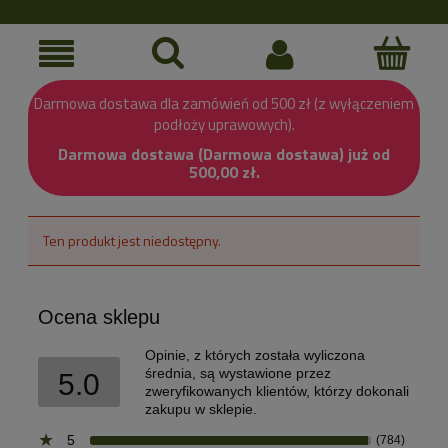
Darmowa dostawa dla zamówień od 500 zł (z wyłączeniem
podłoży uprawowych).
Darmowa dostawa (Darmowa dostawa) już od
500,00 zł.
Ten produkt jest niedostępny.
Ocena sklepu
Opinie, z których została wyliczona
średnia, są wystawione przez
5.0
zweryfikowanych klientów, którzy dokonali
zakupu w sklepie.
5
(784)