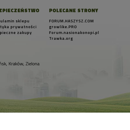
ZPIECZEŃSTWO
POLECANE STRONY
ulamin sklepu
FORUM.HASZYSZ.COM
ityka prywatności
growlike.PRO
pieczne zakupy
Forum.nasionakonopi.pl
Trawka.org
sk, Kraków, Zielona