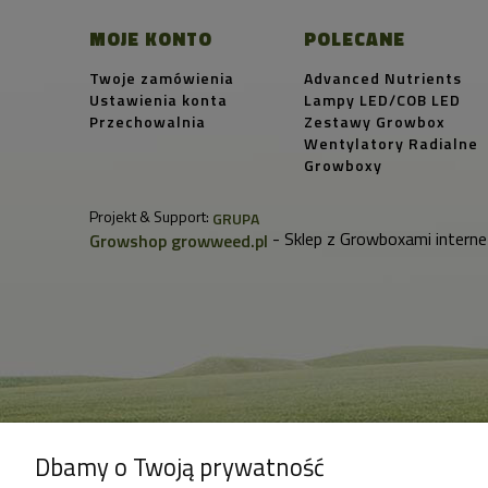
MOJE KONTO
POLECANE
Twoje zamówienia
Advanced Nutrients
Ustawienia konta
Lampy LED/COB LED
Przechowalnia
Zestawy Growbox
Wentylatory Radialne
Growboxy
Projekt & Support:
GRUPA
- Sklep z Growboxami interne
Growshop growweed.pl
Dbamy o Twoją prywatność