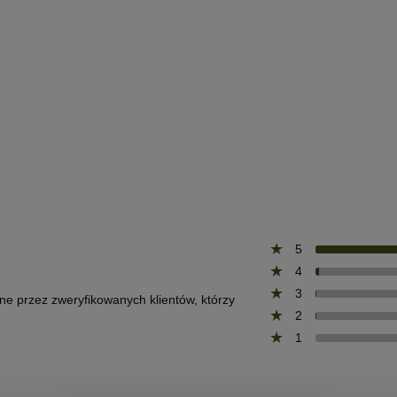
5
4
3
one przez zweryfikowanych klientów, którzy
2
1