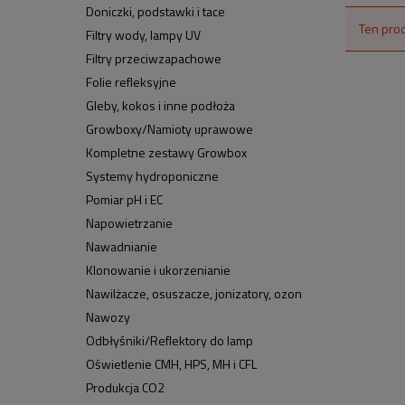
Doniczki, podstawki i tace
Ten prod
Filtry wody, lampy UV
Filtry przeciwzapachowe
Folie refleksyjne
Gleby, kokos i inne podłoża
Growboxy/Namioty uprawowe
Kompletne zestawy Growbox
Systemy hydroponiczne
Pomiar pH i EC
Napowietrzanie
Nawadnianie
Klonowanie i ukorzenianie
Nawilżacze, osuszacze, jonizatory, ozon
Nawozy
Odbłyśniki/Reflektory do lamp
Oświetlenie CMH, HPS, MH i CFL
Produkcja CO2