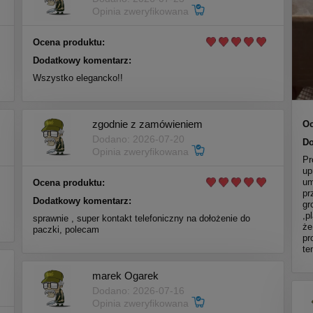
Opinia zweryfikowana
Ocena produktu:
Dodatkowy komentarz:
Wszystko elegancko!!
zgodnie z zamówieniem
Oc
Dodano: 2026-07-20
Do
Opinia zweryfikowana
Pr
up
um
Ocena produktu:
pr
Dodatkowy komentarz:
gr
,p
sprawnie , super kontakt telefoniczny na dołożenie do
że
paczki, polecam
pr
te
marek Ogarek
Dodano: 2026-07-16
Opinia zweryfikowana