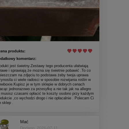
ena produktu:
datkowy komentarz:
odukt jest świetny.Zestawy tego producenta ułatwiają
rawe i sprawiają że mozna się świetnie pobawić .To co
ieszczam na zdjęciu to podstawa żeby twoja uprawa
zynosila ci wiele radosci w sposobie rozwijania roślin w
owboxie.Kupisz je w tym sklepie w dobrych cenach
lacąc jednorazowo za przesyłkę a nie tak jak na allegro
 musisz czasami opłacić te koszty osobno przy każdym
odukcie ,co wychodzi drogo i nie opłacalnie . Polecam Ci
n sklep .
Mać
Dodano: 2026-07-11