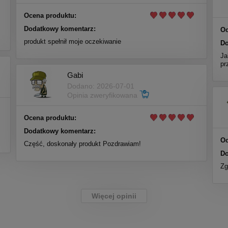
Ocena produktu:
Dodatkowy komentarz:
Oc
produkt spełnił moje oczekiwanie
Do
Ja
pr
Gabi
Dodano: 2026-07-01
Opinia zweryfikowana
Ocena produktu:
Dodatkowy komentarz:
Oc
Część, doskonały produkt Pozdrawiam!
Do
Zg
Więcej opinii