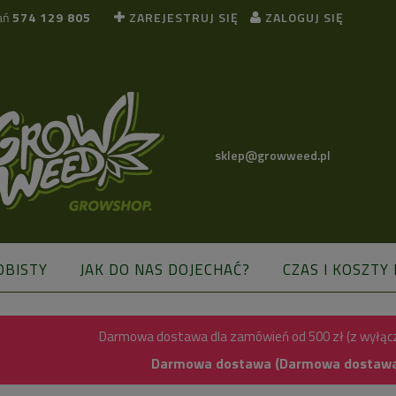
ań
574 129 805
ZAREJESTRUJ SIĘ
ZALOGUJ SIĘ
sklep@growweed.pl
OBISTY
JAK DO NAS DOJECHAĆ?
CZAS I KOSZTY
BLOG
Darmowa dostawa dla zamówień od 500 zł (z wyłąc
Darmowa dostawa (Darmowa dostawa) 