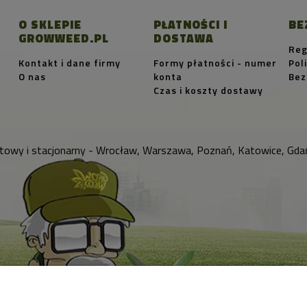
O SKLEPIE
PŁATNOŚCI I
BE
GROWWEED.PL
DOSTAWA
Reg
Kontakt i dane firmy
Formy płatności - numer
Pol
O nas
konta
Bez
Czas i koszty dostawy
towy i stacjonarny - Wrocław, Warszawa, Poznań, Katowice, Gdań