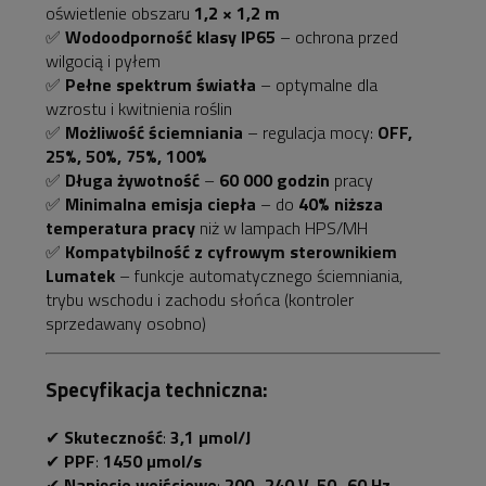
oświetlenie obszaru
1,2 × 1,2 m
✅
Wodoodporność klasy IP65
– ochrona przed
wilgocią i pyłem
✅
Pełne spektrum światła
– optymalne dla
wzrostu i kwitnienia roślin
✅
Możliwość ściemniania
– regulacja mocy:
OFF,
25%, 50%, 75%, 100%
✅
Długa żywotność
–
60 000 godzin
pracy
✅
Minimalna emisja ciepła
– do
40% niższa
temperatura pracy
niż w lampach HPS/MH
✅
Kompatybilność z cyfrowym sterownikiem
Lumatek
– funkcje automatycznego ściemniania,
trybu wschodu i zachodu słońca (kontroler
sprzedawany osobno)
Specyfikacja techniczna:
✔
Skuteczność
:
3,1 µmol/J
✔
PPF
:
1450 µmol/s
✔
Napięcie wejściowe
:
200–240 V, 50–60 Hz