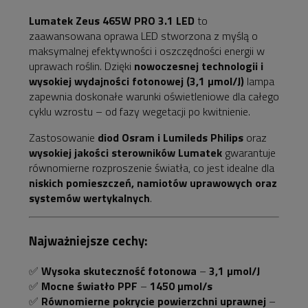
Lumatek Zeus 465W PRO 3.1 LED
to
zaawansowana oprawa LED stworzona z myślą o
maksymalnej efektywności i oszczędności energii w
uprawach roślin. Dzięki
nowoczesnej technologii i
wysokiej wydajności fotonowej (3,1 µmol/J)
lampa
zapewnia doskonałe warunki oświetleniowe dla całego
cyklu wzrostu – od fazy wegetacji po kwitnienie.
Zastosowanie
diod Osram i Lumileds Philips
oraz
wysokiej jakości sterowników Lumatek
gwarantuje
równomierne rozproszenie światła, co jest idealne dla
niskich pomieszczeń, namiotów uprawowych oraz
systemów wertykalnych
.
Najważniejsze cechy:
✅
Wysoka skuteczność fotonowa
–
3,1 µmol/J
✅
Mocne światło PPF
–
1450 µmol/s
✅
Równomierne pokrycie powierzchni uprawnej
–