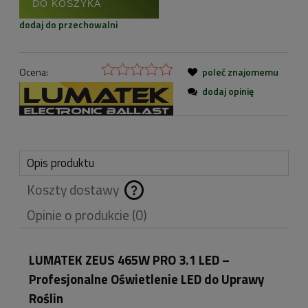
DO KOSZYKA
dodaj do przechowalni
Ocena:
poleć znajomemu
dodaj opinię
Opis produktu
Koszty dostawy
Cena nie zawiera
Opinie o produkcie (0)
ewentualnych kosztów
płatności
LUMATEK ZEUS 465W PRO 3.1 LED –
Profesjonalne Oświetlenie LED do Uprawy
Roślin