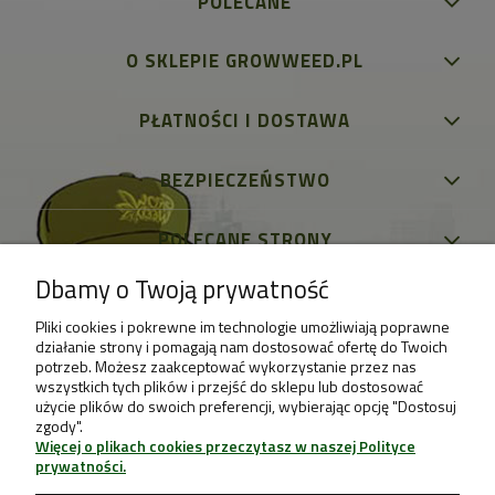
POLECANE
O SKLEPIE GROWWEED.PL
PŁATNOŚCI I DOSTAWA
BEZPIECZEŃSTWO
POLECANE STRONY
Dbamy o Twoją prywatność
Pliki cookies i pokrewne im technologie umożliwiają poprawne
działanie strony i pomagają nam dostosować ofertę do Twoich
potrzeb. Możesz zaakceptować wykorzystanie przez nas
wszystkich tych plików i przejść do sklepu lub dostosować
użycie plików do swoich preferencji, wybierając opcję "Dostosuj
zgody".
Więcej o plikach cookies przeczytasz w naszej Polityce
prywatności.