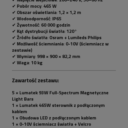
✔
Pobór mocy
:
465 W
✔
Obszar oświetlania
:
1,2 × 1,2 m
✔
Wodoodporność
:
IP65
✔
Żywotność
:
60 000 godzin
✔
Kąt dystrybucji światła
:
120°
✔
Źródło światła
:
Osram + Lumileds Philips
✔
Możliwość ściemniania
:
0-10V (ściemniacz w
zestawie)
✔
Wymiary
:
998 × 900 × 82,2 mm
✔
Waga
:
10 kg
Zawartość zestawu:
5 × Lumatek 93W Full-Spectrum Magnetyczne
Light Bars
1 × Lumatek 465W sterownik z podłączonym
kablem
1 × Obudowa LED z podłączonym kablem
1 × 0-10V ściemniacz światła + Velcro