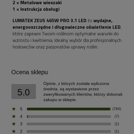
2 × Metalowe wieszaki
1 × Instrukcja obsługi
LUMATEK ZEUS 465W PRO 3.1 LED
to
wydajne,
energooszczędne i długowieczne oświetlenie LED
,
które zapewni Twoim roślinom optymalne warunki do
wzrostu i kwitnienia. Idealny wybór dla profesjonalnych
hodowców oraz pasjonatów uprawy roślin.
Ocena sklepu
Opinie, z których została wyliczona
średnia, są wystawione przez
5.0
zweryfikowanych klientów, którzy dokonali
zakupu w sklepie.
5
(784)
4
(7)
3
(1)
2
(1)